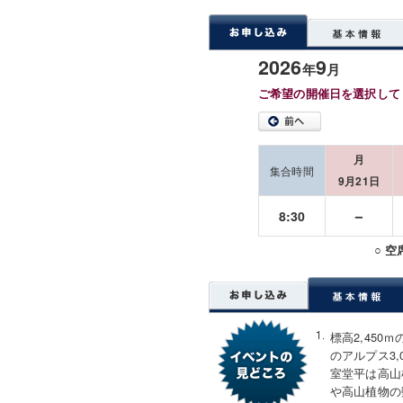
2026
9
年
月
ご希望の開催日を選択して
月
集合時間
9月21日
－
8:30
○ 
標高2,45
のアルプス3
室堂平は高山
や高山植物の