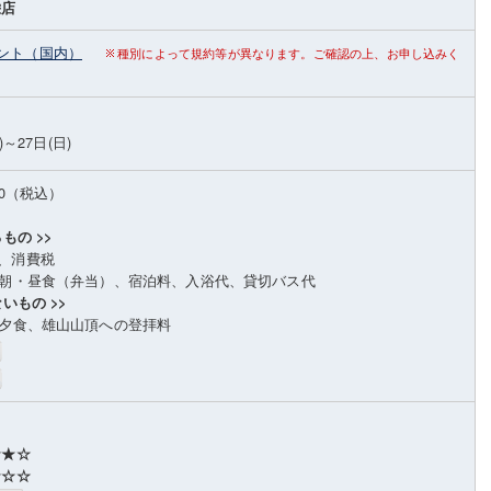
栄店
ント（国内）
種別によって規約等が異なります。ご確認の上、お申し込みく
)～27日(日)
00（税込）
もの >>
、消費税
目朝・昼食（弁当）、宿泊料、入浴代、貸切バス代
いもの >>
目夕食、雄山山頂への登拝料
★★☆
☆☆☆