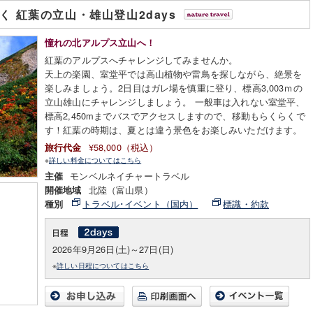
く 紅葉の立山・雄山登山2days
憧れの北アルプス立山へ！
紅葉のアルプスへチャレンジしてみませんか。
天上の楽園、室堂平では高山植物や雷鳥を探しながら、絶景を
楽しみましょう。2日目はガレ場を慎重に登り、標高3,003ｍの
立山雄山にチャレンジしましょう。 一般車は入れない室堂平、
標高2,450mまでバスでアクセスしますので、移動もらくらくで
す！紅葉の時期は、夏とは違う景色をお楽しみいただけます。
¥58,000（税込）
旅行代金
※
詳しい料金についてはこちら
モンベルネイチャートラベル
主催
北陸（富山県）
開催地域
トラベル･イベント（国内）
標識・約款
種別
2026年9月26日(土)～27日(日)
※
詳しい日程についてはこちら