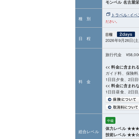
モンベル 名古屋
トラベル･イベ
種 別
ださい。
日 程
2026年9月26日(土
旅行代金 ¥58,0
<< 料金に含まれる
ガイド料、保険料
1日目夕食、2日
料 金
<< 料金に含まれな
1日目昼食、2日
中級
体力レベル ★★
総合レベル
技術レベル ★★