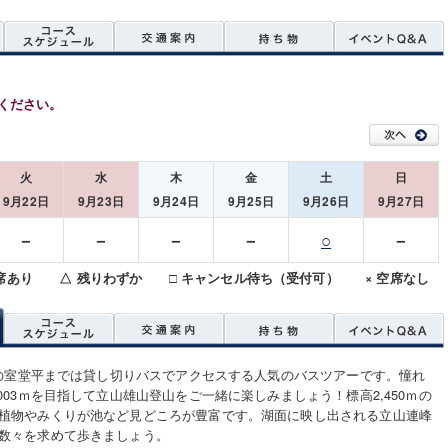
ください。
火
水
木
金
土
日
9月22日
9月23日
9月24日
9月25日
9月26日
9月27日
－
－
－
－
○
－
空席あり △ 残りわずか □ キャンセル待ち（受付可） × 空席なし
0ｍの室堂平までは貸し切りバスでアクセスする人気のバスツアーです。憧れ
,003ｍを目指して立山雄山登山をご一緒に楽しみましょう！標高2,450ｍの
植物やみくりが池など見どころが豊富です。湖面に映し出される立山連峰
数々を求めて歩きましょう。