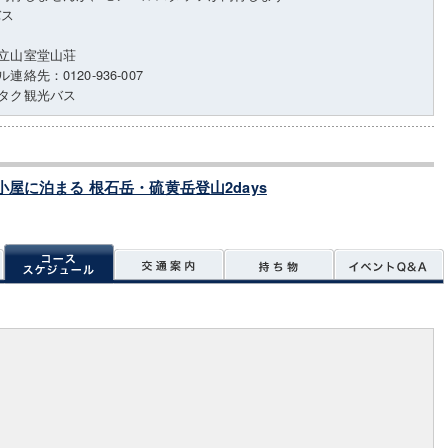
バス
立山室堂山荘
絡先：0120-936-007
タク観光バス
屋に泊まる 根石岳・硫黄岳登山2days