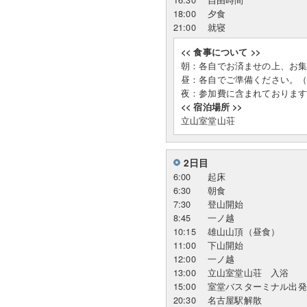
18:00
夕食
21:00
就寝
<< 食事について >>
朝：各自でお済ませの上、お
昼：各自でご準備ください。
夜：参加費に含まれておりま
<< 宿泊場所 >>
立山室堂山荘
2日目
6:00
起床
6:30
朝食
7:30
登山開始
8:45
一ノ越
10:15
雄山山頂（昼食）
11:00
下山開始
12:00
一ノ越
13:00
立山室堂山荘 入浴
15:00
室堂バスターミナル出発
20:30
名古屋駅解散