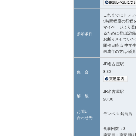
これまでにトレッ
5時間程度の行程
マイページより登
るために登山記録
参加条件
お断りさせていた
開催日時点 中学
未成年の方は保護
JR名古屋駅
8:30
集 合
JR名古屋駅
解 散
20:30
お問い
モンベル 鈴鹿店
合わせ先
食事回数：3
添乗員：添乗員は