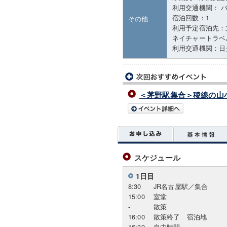
利用交通機関： 
宿泊回数：1
その他
利用予定宿泊先：
ネイチャートラベル連
利用交通機関：日
＜茅野駅集合＞稜線の山小
スケジュール
1日目
8:30
JR名古屋駅／集合
15:00
室堂
-
散策
16:00
散策終了 宿泊地
16:30
自由時間