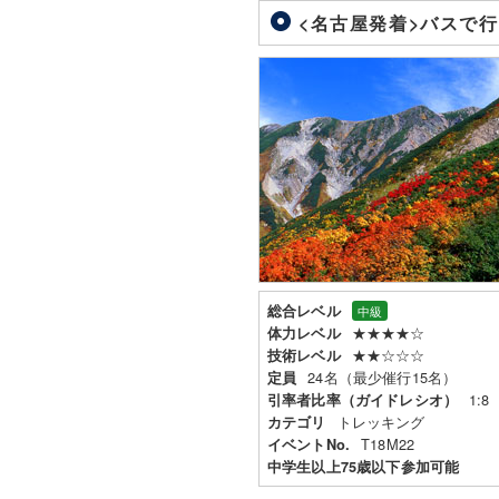
<名古屋発着>バスで行
総合レベル
中級
★★★★☆
体力レベル
★★☆☆☆
技術レベル
24名（最少催行15名）
定員
1:8
引率者比率（ガイドレシオ）
トレッキング
カテゴリ
T18M22
イベントNo.
中学生以上75歳以下参加可能