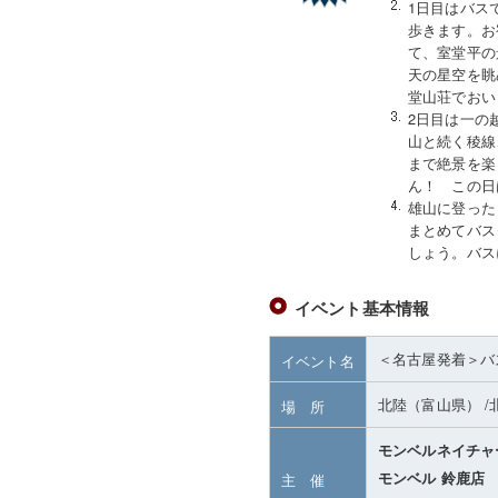
1日目はバス
歩きます。お
て、室堂平の
天の星空を眺
堂山荘でおい
2日目は一の
山と続く稜線
まで絶景を楽
ん！ この日
雄山に登った
まとめてバス
しょう。バ
イベント基本情報
＜名古屋発着＞バ
イベント名
北陸（富山県）
/
場 所
モンベルネイチャ
モンベル 鈴鹿店
主 催