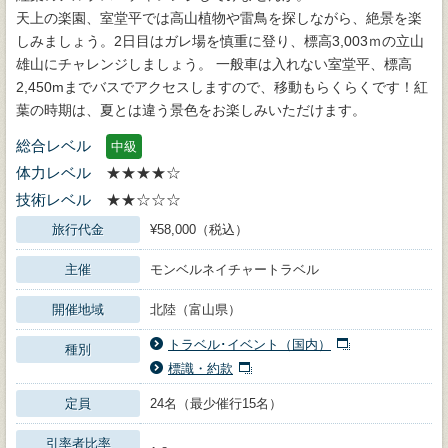
天上の楽園、室堂平では高山植物や雷鳥を探しながら、絶景を楽
しみましょう。2日目はガレ場を慎重に登り、標高3,003ｍの立山
雄山にチャレンジしましょう。 一般車は入れない室堂平、標高
2,450mまでバスでアクセスしますので、移動もらくらくです！紅
葉の時期は、夏とは違う景色をお楽しみいただけます。
総合レベル
中級
体力レベル
★★★★☆
技術レベル
★★☆☆☆
旅行代金
¥58,000（税込）
主催
モンベルネイチャートラベル
開催地域
北陸（富山県）
トラベル･イベント（国内）
種別
標識・約款
定員
24名（最少催行15名）
引率者比率