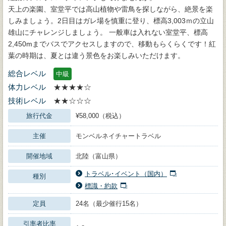
天上の楽園、室堂平では高山植物や雷鳥を探しながら、絶景を楽
しみましょう。2日目はガレ場を慎重に登り、標高3,003ｍの立山
雄山にチャレンジしましょう。 一般車は入れない室堂平、標高
2,450mまでバスでアクセスしますので、移動もらくらくです！紅
葉の時期は、夏とは違う景色をお楽しみいただけます。
総合レベル
中級
体力レベル
★★★★☆
技術レベル
★★☆☆☆
旅行代金
¥58,000（税込）
主催
モンベルネイチャートラベル
開催地域
北陸（富山県）
トラベル･イベント（国内）
種別
標識・約款
定員
24名（最少催行15名）
引率者比率