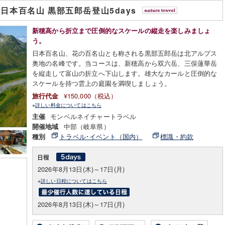
日本百名山 黒部五郎岳登山5days
新穂高から折立まで圧倒的なスケールの縦走を楽しみましょ
う。
日本百名山、花の百名山とも称される黒部五郎岳は北アルプス
奥地の名峰です。当コースは、新穂高から双六岳、三俣蓮華岳
を縦走して富山の折立へ下山します。雄大なカールと圧倒的な
スケールを持つ雲上の庭園を満喫しましょう。
¥150,000（税込）
旅行代金
※
詳しい料金についてはこちら
モンベルネイチャートラベル
主催
中部（岐阜県）
開催地域
トラベル･イベント（国内）
標識・約款
種別
2026年8月13日(木)～17日(月)
※
詳しい日程についてはこちら
2026年8月13日(木)～17日(月)