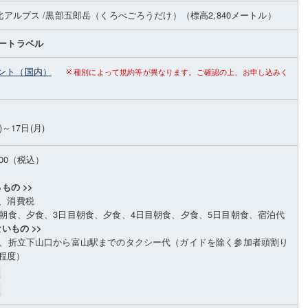
北アルプス
/黒部五郎岳（くろべごろうだけ）
（標高2,840メートル）
ートラベル
ント（国内）
種別によって規約等が異なります。ご確認の上、お申し込みく
)～17日(月)
000（税込）
もの >>
、消費税
目朝食、夕食、3日目朝食、夕食、4日目朝食、夕食、5日目朝食、宿泊代
いもの >>
食、折立下山口から富山駅までのタクシー代（ガイドを除く参加者頭割り
0円程度）