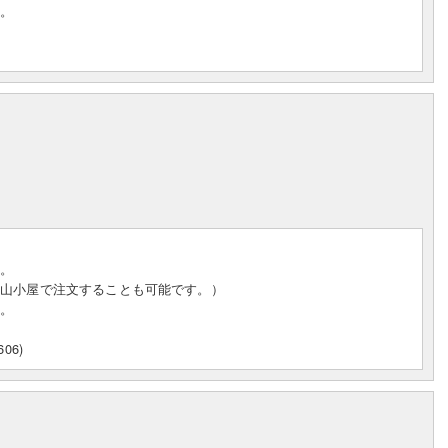
す。
す。
（山小屋で注文することも可能です。）
す。
06)