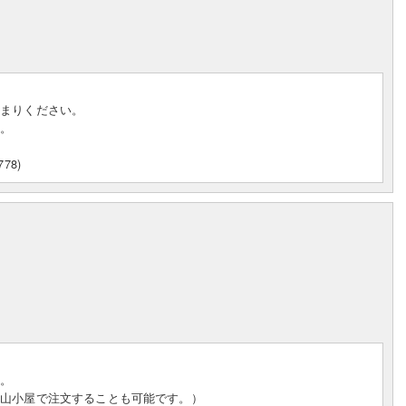
集まりください。
す。
78)
す。
（山小屋で注文することも可能です。）