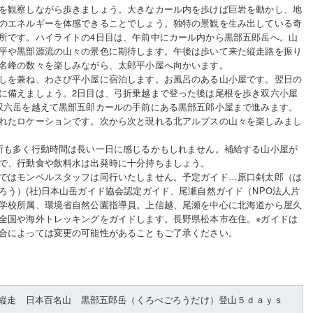
を観察しながら歩きましょう。大きなカール内を歩けば巨岩を動かし、地
のエネルギーを体感できることでしょう。独特の景観を生み出している奇
所です。ハイライトの4日目は、午前中にカール内から黒部五郎岳へ。山
平や黒部源流の山々の景色に期待します。午後は歩いて来た縦走路を振り
名峰の数々を楽しみながら、太郎平小屋へ向かいます。
しを兼ね、わさび平小屋に宿泊します。お風呂のある山小屋です。翌日の
に備えましょう。2日目は、弓折乗越まで登った後は尾根を歩き双六小屋
双六岳を越えて黒部五郎カールの手前にある黒部五郎小屋まで進みます。
れたロケーションです。次から次と現れる北アルプスの山々を楽しみまし
所も多く行動時間は長い一日に感じるかもしれません。補給する山小屋が
で、行動食や飲料水は出発時に十分持ちましょう。
ではモンベルスタッフは同行いたしません。予定ガイド…原口剣太郎（は
ろう）(社)日本山岳ガイド協会認定ガイド、尾瀬自然ガイド（NPO法人片
学校所属、環境省自然公園指導員。上信越、尾瀬を中心に北海道から屋久
全国や海外トレッキングをガイドします。長野県松本市在住。※ガイドは
合によっては変更の可能性があることもご了承ください。
縦走 日本百名山 黒部五郎岳（くろべごろうだけ）登山５ｄａｙｓ