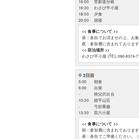
16:00
笠新道分岐
16:30
わさび平小屋
18:00
夕食
20:00
就寝
<< 食事について >>
昼：各自でお済ませの上、お
夜：参加費に含まれておりま
<< 宿泊場所 >>
わさび平小屋 (TEL:090-8074-77
2日目
5:00
朝食
6:00
出発
-
秩父沢出合
10:30
鏡平山荘
-
弓折乗越
13:30
双六小屋
<< 食事について >>
朝：参加費に含まれておりま
昼：各自でご準備ください。