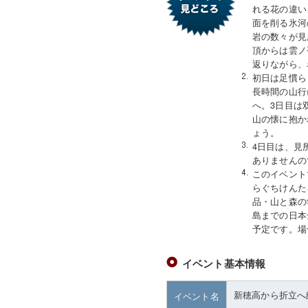
れる花の違い
面を削る氷河
岩の数々が見
頂からは雲ノ
返りながら、
初日は足慣ら
長時間の山行
へ。3日目は
山の懐に抱か
ょう。
4日目は、見
ありませんの
このイベント
らぐちけんた
品・山と森の
島までの日本
予定です。場
イベント基本情報
新穂高から折立へ
イベント名