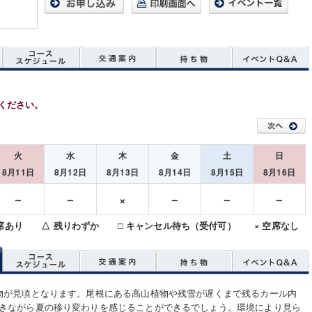
ください。
火
水
木
金
土
日
8月11日
8月12日
8月13日
8月14日
8月15日
8月16日
－
－
×
－
－
－
空席あり △ 残りわずか □ キャンセル待ち（受付可） × 空席なし
物が見頃となります。尾根にある高山植物や残雪が遅くまで残るカール内
きながら夏の移り変わりを感じることができるでしょう。環境により見ら