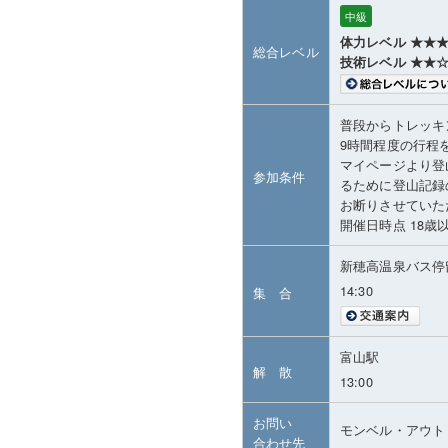
中級
体力レベル ★★
総合レベル
技術レベル ★★
普段からトレッキ
9時間程度の行程
マイページより登
参加条件
るために登山記録
お断りさせていた
開催日時点 18歳
新穂高温泉バス停
14:30
集 合
富山駅
解 散
13:00
お問い
モンベル・アウト
合わせ先