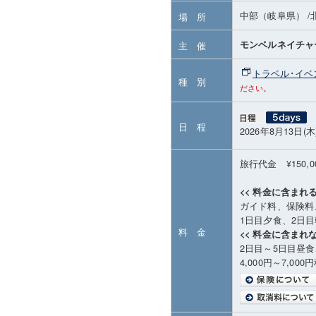
中部（岐阜県）
/
場 所
モンベルネイチャ
主 催
トラベル･イベ
種 別
ださい。
日 程
2026年8月13日(木
旅行代金 ¥150,
<< 料金に含まれる
ガイド料、保険料
1日目夕食、2日
料 金
<< 料金に含まれな
2日目～5日目昼
4,000円～7,00