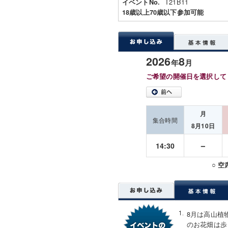
T21B11
イベントNo.
18歳以上70歳以下参加可能
2026
8
年
月
ご希望の開催日を選択して
月
集合時間
8月10日
－
14:30
○ 
8月は高山植
のお花畑は歩