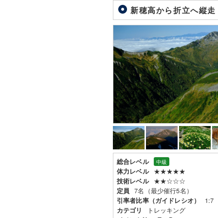
新穂高から折立へ縦走 
総合レベル
中級
★★★★★
体力レベル
★★☆☆☆
技術レベル
7名（最少催行5名）
定員
1:7
引率者比率（ガイドレシオ）
トレッキング
カテゴリ