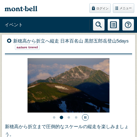
メニュー
ログイン
イベント
新穂高から折立へ縦走 日本百名山 黒部五郎岳登山5days
新穂高から折立まで圧倒的なスケールの縦走を楽しみましょ
う。