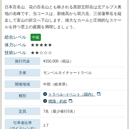
日本百名山、花の百名山とも称される黒部五郎岳は北アルプス奥
地の名峰です。当コースは、新穂高から双六岳、三俣蓮華岳を縦
走して富山の折立へ下山します。雄大なカールと圧倒的なスケー
ルを持つ雲上の庭園を満喫しましょう。
総合レベル
中級
体力レベル
★★★★★
技術レベル
★★☆☆☆
旅行代金
¥150,000（税込）
主催
モンベルネイチャートラベル
開催地域
中部（岐阜県）
トラベル･イベント（国内）
種別
標識・約款
定員
7名（最少催行5名）
引率者比率
1:7
（ガイドレシオ）