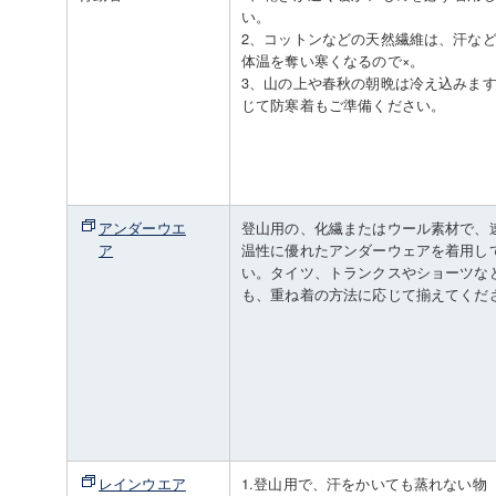
い。
2、コットンなどの天然繊維は、汗な
体温を奪い寒くなるので×。
3、山の上や春秋の朝晩は冷え込みま
じて防寒着もご準備ください。
アンダーウエ
登山用の、化繊またはウール素材で、
ア
温性に優れたアンダーウェアを着用し
い。タイツ、トランクスやショーツな
も、重ね着の方法に応じて揃えてくだ
レインウエア
1.登山用で、汗をかいても蒸れない物