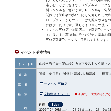
楽しむことができます。 ※ダブルストック
料レンタルもございます。レンタルをご希
関西では登山者の多い山として知られる大
ロープウェイからのルートは勾配がややき
にはぴったりです。登りと下り両方の使い
モンベル五條店では関西エリア限定Tシャツ
ております。葛城山に登った記念に是非お買
五條店限定Tシャツもご用意しております。
イベント基本情報
山歩き講習会＜楽に歩けるダブルストック編＞大
イベント名
近畿（奈良県）
/金剛・葛城
/大和葛城山
（標高9
場 所
モンベル 五條店
主 催
現地集合イベント
種 別
種別によって規約等が異な
日 程
2026年9月26日(土) 、10月31日(土) 、12月19日(土