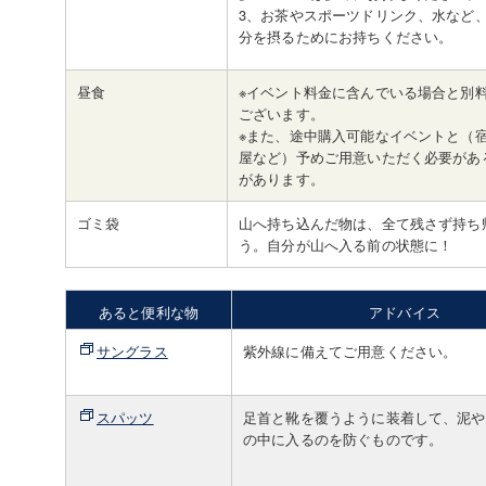
3、お茶やスポーツドリンク、水など
分を摂るためにお持ちください。
昼食
※イベント料金に含んでいる場合と別
ございます。
※また、途中購入可能なイベントと（
屋など）予めご用意いただく必要があ
があります。
ゴミ袋
山へ持ち込んだ物は、全て残さず持ち
う。自分が山へ入る前の状態に！
あると便利な物
アドバイス
サングラス
紫外線に備えてご用意ください。
スパッツ
足首と靴を覆うように装着して、泥や
の中に入るのを防ぐものです。