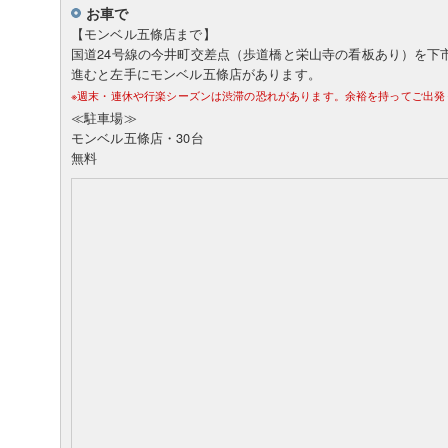
お車で
【モンベル五條店まで】
国道24号線の今井町交差点（歩道橋と栄山寺の看板あり）を下市方
進むと左手にモンベル五條店があります。
※週末・連休や行楽シーズンは渋滞の恐れがあります。余裕を持ってご出発
≪駐車場≫
モンベル五條店・30台
無料