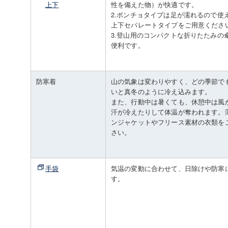
上下
性を備えた物）が快適です。
2.ポンチョタイプは足が濡れるので使
上下セパレートタイプをご用意くださ
3.登山用のコンパクトな折りたたみの
便利です。
防寒着
山の気象は変わりやすく、どの季節で
いと真冬のように冷え込みます。
また、行動中は暑くても、休憩中は風
汗が冷えたりして体温が奪われます。
ンジャケットやフリース素材の衣類を
さい。
手袋
気温の変動に合わせて、日除けや防寒
す。