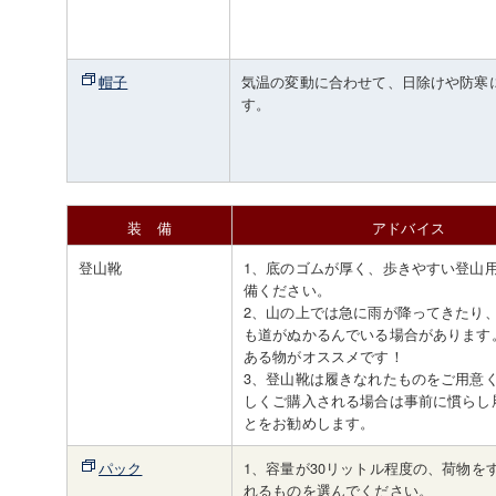
帽子
気温の変動に合わせて、日除けや防寒
す。
装 備
アドバイス
登山靴
1、底のゴムが厚く、歩きやすい登山
備ください。
2、山の上では急に雨が降ってきたり
も道がぬかるんでいる場合があります
ある物がオススメです！
3、登山靴は履きなれたものをご用意
しくご購入される場合は事前に慣らし
とをお勧めします。
パック
1、容量が30リットル程度の、荷物を
れるものを選んでください。