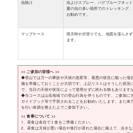
虫除け
虫よけスプレー、バグプルーフネット
夏の虫の多い箇所でのトレッキング、
お勧めです。
マップケース
雨天時や沢登りでも、地図を濡らさず
ます。
<< ご参加の皆様へ >>
◆登山では万一の事故や天候の急変等、最悪の状況に陥った場
備を準備しておくことが大切です。上記リストはそうした状況
で、当日の天候や状況によって使用せずに終わる物もあります
◆当コースは山岳地域での登山行為を伴うものです。ご参加に
ガイドブック等で予習されることをお勧めいたします。また体
を行い体調を整えた上でご参加下さい。
<< 食事について >>
1、昼食は各自で１食をご準備ください。
2、昼食は天候が悪い場合や進行が遅れた場合に備えて、歩き