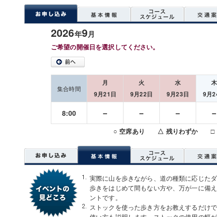
2026
9
年
月
ご希望の開催日を選択してください。
月
火
水
集合時間
9月21日
9月22日
9月23日
9月2
－
－
－
8:00
○ 空席あり △ 残りわずか □
実際に山を歩きながら、道の種類に応じた
歩きをはじめて間もない方や、万が一に備
ントです。
ストックを使った歩き方をお教えするだけ
使い方も説明します。ストックの使用の幅