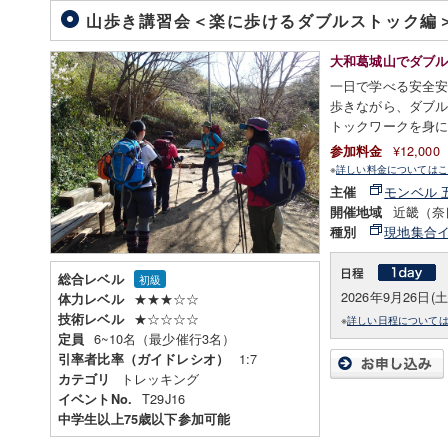
山歩き講習会＜楽に歩けるダブルストック編
大和葛城山でダブ
一日で学べる安全
歩きながら、ダブ
トックワークを身
¥12,00
参加料金
※
詳しい料金についてはこ
モンベル 
主催
近畿（奈
開催地域
現地集合
種別
総合レベル
初級
2026年9月26日(土
★★★☆☆
体力レベル
★☆☆☆☆
技術レベル
※
詳しい日程について
6~10名（最少催行3名）
定員
1:7
引率者比率（ガイドレシオ）
トレッキング
カテゴリ
T29J16
イベントNo.
中学生以上75歳以下参加可能