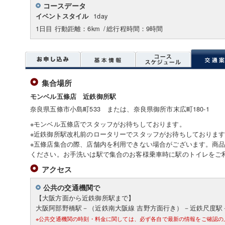
コースデータ
1day
イベントスタイル
1日目 行動距離：6km
/
総行程時間：9時間
集合場所
モンベル五條店 近鉄御所駅
奈良県五條市小島町533 または、奈良県御所市末広町180-1
※モンベル五條店でスタッフがお待ちしております。
※近鉄御所駅改札前のロータリーでスタッフがお待ちしておりま
※五條店集合の際、店舗内を利用できない場合がございます。商
ください。お手洗いは駅で集合のお客様乗車時に駅のトイレをご
アクセス
公共の交通機関で
【大阪方面から近鉄御所駅まで】
大阪阿部野橋駅－（近鉄南大阪線 吉野方面行き）－近鉄尺度駅
※公共交通機関の時刻・料金に関しては、必ず各自で最新の情報をご確認の