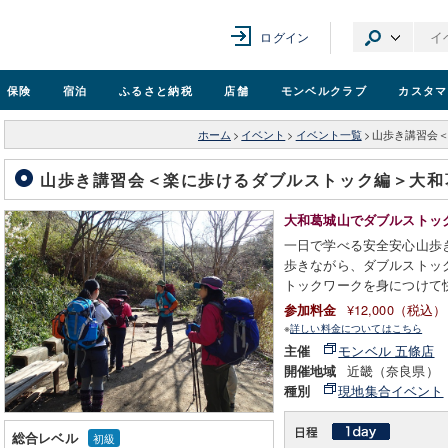
ログイン
保険
宿泊
ふるさと納税
店舗
モンベル
クラブ
カスタマ
ホーム
>
イベント
>
イベント一覧
>
山歩き講習会
山歩き講習会＜楽に歩けるダブルストック編＞大
大和葛城山でダブルストッ
一日で学べる安全安心山歩
歩きながら、ダブルストッ
トックワークを身につけて
¥12,000（税込）
参加料金
※
詳しい料金についてはこちら
モンベル 五條店
主催
近畿（奈良県）
開催地域
現地集合イベント
種別
総合レベル
初級