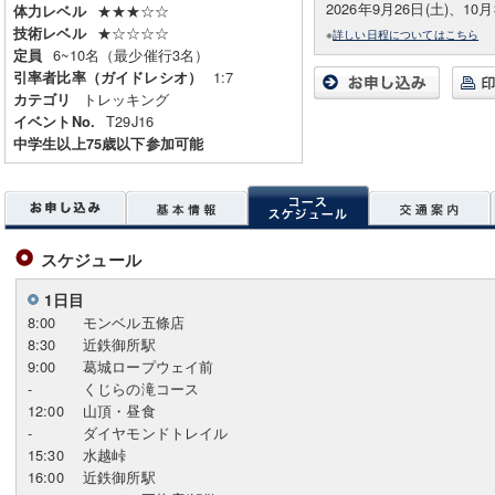
2026年9月26日(土)、10月
★★★☆☆
体力レベル
★☆☆☆☆
技術レベル
※
詳しい日程についてはこちら
6~10名（最少催行3名）
定員
1:7
引率者比率（ガイドレシオ）
トレッキング
カテゴリ
T29J16
イベントNo.
中学生以上75歳以下参加可能
スケジュール
1日目
8:00
モンベル五條店
8:30
近鉄御所駅
9:00
葛城ロープウェイ前
-
くじらの滝コース
12:00
山頂・昼食
-
ダイヤモンドトレイル
15:30
水越峠
16:00
近鉄御所駅