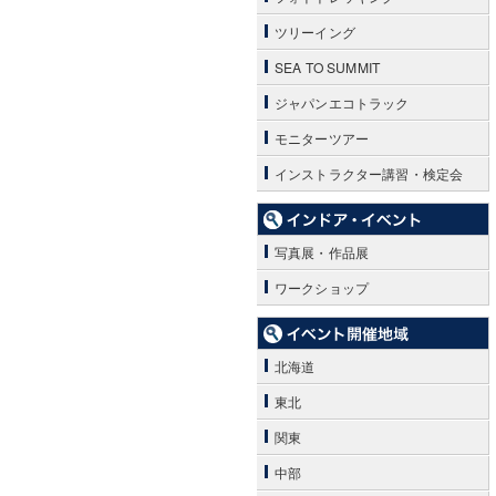
ツリーイング
SEA TO SUMMIT
ジャパンエコトラック
モニターツアー
インストラクター講習・検定会
写真展・作品展
ワークショップ
北海道
東北
関東
中部