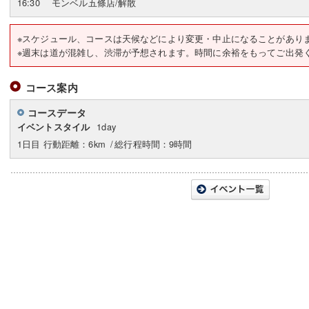
16:30
モンベル五條店/解散
※スケジュール、コースは天候などにより変更・中止になることがあり
※週末は道が混雑し、渋滞が予想されます。時間に余裕をもってご出発
コース案内
コースデータ
1day
イベントスタイル
1日目 行動距離：6km
/
総行程時間：9時間