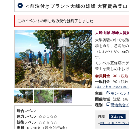
＜前泊付きプラン＞大峰の雄峰 大普賢岳登
このイベントの申し込み受付は終了しました
大峰山脈 雄峰大普
大峯奥駈の中でも
場を通り、急勾配
（いわや）や、石
す。
モンベル五條店の
登山を楽しめるお
¥0（税
会員料金
¥0（税
一般料金
※
詳しい料金についてはこ
モンベル 
主催
近畿（奈
開催地域
現地集合
種別
総合レベル
☆☆☆☆☆
体力レベル
☆☆☆☆☆
技術レベル
※
詳しい日程について
6～10名（最少催行4名）
定員