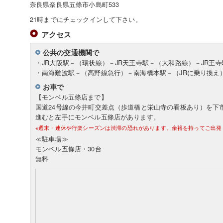
奈良県奈良県五條市小島町533
21時までにチェックインして下さい。
アクセス
公共の交通機関で
・JR大阪駅－（環状線）－JR天王寺駅－（大和路線）－JR王
・南海難波駅－（高野線急行）－南海橋本駅－（JRに乗り換え）
お車で
【モンベル五條店まで】
国道24号線の今井町交差点（歩道橋と栄山寺の看板あり）を下市方
進むと左手にモンベル五條店があります。
※週末・連休や行楽シーズンは渋滞の恐れがあります。余裕を持ってご出発
≪駐車場≫
モンベル五條店・30台
無料