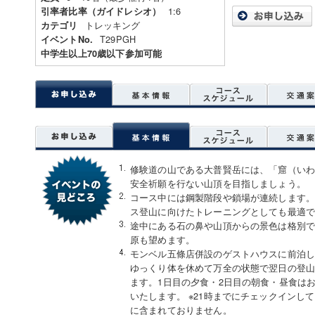
1:6
引率者比率（ガイドレシオ）
トレッキング
カテゴリ
T29PGH
イベントNo.
中学生以上70歳以下参加可能
修験道の山である大普賢岳には、「窟（い
安全祈願を行ない山頂を目指しましょう。
コース中には鋼製階段や鎖場が連続します
ス登山に向けたトレーニングとしても最適
途中にある石の鼻や山頂からの景色は格別
原も望めます。
モンベル五條店併設のゲストハウスに前泊
ゆっくり体を休めて万全の状態で翌日の登
ます。1日目の夕食・2日目の朝食・昼食は
いたします。 ※21時までにチェックインし
に含まれておりません。