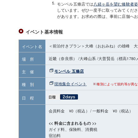
モンベル五條店では
八経ヶ岳を望む修験者姿
しています。ぜひ一度手に取ってみてくださ
があります。お求めの際は、事前に店舗へ
イベント基本情報
＜前泊付きプラン＞大峰（おおみね）の雄峰 大
イベント名
近畿（奈良県）
/大峰山系
/大普賢岳
（標高178
場 所
モンベル 五條店
主 催
現地集合イベント
種 別
種別によって規約等が異な
日 程
会員料金 ¥0（税込）
/
一般料金 ¥0（税込）
<< 料金に含まれるもの >>
ガイド料、保険料、消費税
宿泊料