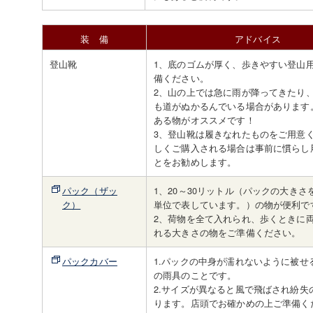
装 備
アドバイス
登山靴
1、底のゴムが厚く、歩きやすい登山
備ください。
2、山の上では急に雨が降ってきたり
も道がぬかるんでいる場合があります
ある物がオススメです！
3、登山靴は履きなれたものをご用意
しくご購入される場合は事前に慣らし
とをお勧めします。
パック（ザッ
1、20～30リットル（パックの大きさ
ク）
単位で表しています。）の物が便利で
2、荷物を全て入れられ、歩くときに
れる大きさの物をご準備ください。
パックカバー
1.パックの中身が濡れないように被せ
の雨具のことです。
2.サイズが異なると風で飛ばされ紛失
ります。店頭でお確かめの上ご準備く