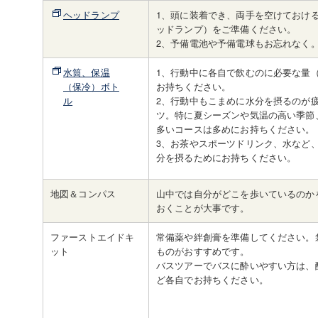
ヘッドランプ
1、頭に装着でき、両手を空けておけ
ッドランプ）をご準備ください。
2、予備電池や予備電球もお忘れなく
水筒、保温
1、行動中に各自で飲むのに必要な量（
（保冷）ボト
お持ちください。
ル
2、行動中もこまめに水分を摂るのが
ツ。特に夏シーズンや気温の高い季節
多いコースは多めにお持ちください。
3、お茶やスポーツドリンク、水など
分を摂るためにお持ちください。
地図＆コンパス
山中では自分がどこを歩いているのか
おくことが大事です。
ファーストエイドキ
常備薬や絆創膏を準備してください。
ット
ものがおすすめです。
バスツアーでバスに酔いやすい方は、
ど各自でお持ちください。