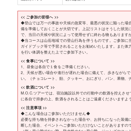
<< ご参加の皆様へ >>
◆登山では万一の事故や天候の急変等、最悪の状況に陥った場
備を準備しておくことが大切です。上記リストはそうした状況
で、当日の天候や状況によって使用せずに終わる物もあります
◆当コースは山岳地域での登山行為を伴うものです。ご参加に
ガイドブック等で予習されることをお勧めいたします。また体
を行い体調を整えた上でご参加下さい。
<< 食事について >>
1、昼食は各自で１食をご準備ください。
2、天候が悪い場合や進行が遅れた場合に備えて、歩きながら
い。（チョコレート、飴、クッキー、おにぎり、パン、果物、
<< 飲酒について >>
M.O.C.ツアーでは、宿泊施設以外での行動中の飲酒を控えさ
に各自で持参の上、飲酒をされることはご遠慮くださいますよ
<< 注意事項 >>
◆こんな場合はご参加いただけません◆
必要な持ち物を持参されなかった場合や、お持ちになった装備
断した場合、イベントへご参加いただけないことがありますの
（例：登山靴でない靴、防水性のない登山靴、ジーンズやコッ