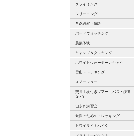
クライミング
ツリーイング
自然観察・体験
バードウォッチング
農業体験
キャンプ＆クッキング
ホワイトウォーターカヤック
雪山トレッキング
スノーシュー
交通手段付きツアー（バス・鉄道
など）
山歩き講習会
女性のためのトレッキング
トワイライトハイク
ファミリーイベント