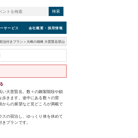
検索
ーサービス
会社概要
・採用情報
前泊付きプラン＞大峰の雄峰 大普賢岳登山
る
高い大普賢岳。数々の鋼製階段や鎖
を歩きます。途中にある数々の窟
頂からの展望など見どころが満載で
ウスの宿泊し、ゆっくり体を休めて
付きプランです。