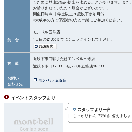
るために登山記録の提出を求めることがあります。また
お断りさせていただく場合がございます。）
開催日時点 中学生以上70歳以下参加可能
※未成年の方は保護者の方と一緒にご参加ください。
モンベル五條店
1日目の21:00までにチェックインして下さい。
集 合
近鉄下市口駅またはモンベル五條店
解 散
近鉄下市口17:30、モンベル五條店18：00
お問い
モンベル 五條店
合わせ先
イベントスタッフより
スタッフより一言
しっかり休んで登山に備えましょ