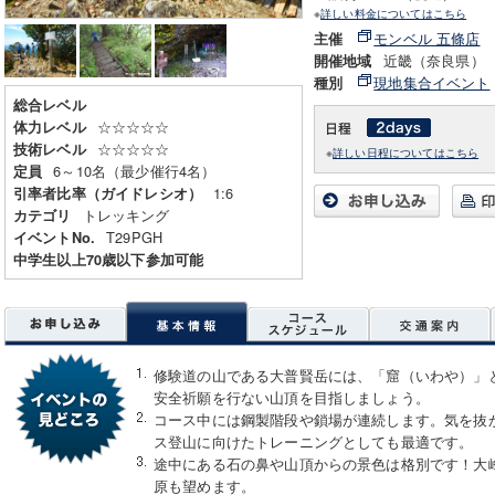
※
詳しい料金についてはこちら
モンベル 五條店
主催
近畿（奈良県）
開催地域
現地集合イベント
種別
総合レベル
☆☆☆☆☆
体力レベル
☆☆☆☆☆
技術レベル
※
詳しい日程についてはこちら
6～10名（最少催行4名）
定員
1:6
引率者比率（ガイドレシオ）
トレッキング
カテゴリ
T29PGH
イベントNo.
中学生以上70歳以下参加可能
修験道の山である大普賢岳には、「窟（いわや）」
安全祈願を行ない山頂を目指しましょう。
コース中には鋼製階段や鎖場が連続します。気を抜
ス登山に向けたトレーニングとしても最適です。
途中にある石の鼻や山頂からの景色は格別です！大
原も望めます。