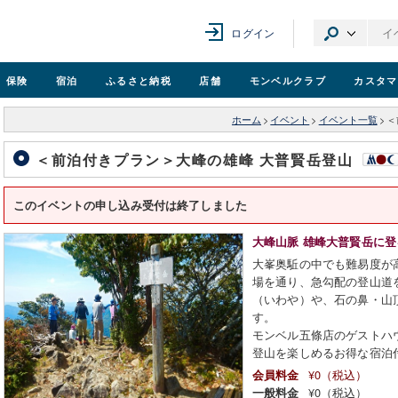
ログイン
保険
宿泊
ふるさと納税
店舗
モンベル
クラブ
カスタマ
ホーム
>
イベント
>
イベント一覧
>
＜
＜前泊付きプラン＞大峰の雄峰 大普賢岳登山
このイベントの申し込み受付は終了しました
大峰山脈 雄峰大普賢岳に登
大峯奥駈の中でも難易度が
場を通り、急勾配の登山道
（いわや）や、石の鼻・山
す。
モンベル五條店のゲストハ
登山を楽しめるお得な宿泊
¥0（税込）
会員料金
¥0（税込）
一般料金