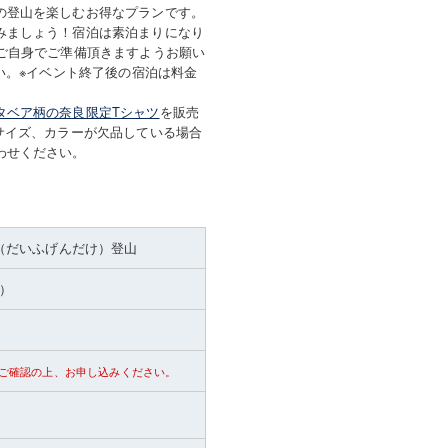
の登山を楽しむお得なプランです。
みましょう！宿泊は素泊まりになり
ご自身でご準備頂きますようお願い
い。※イベント終了後の宿泊は料金
タベア柄の奈良限定Tシャツ
を販売
サイズ、カラーが欠品している場合
わせください。
（だいふげんだけ）登山
ル）
ご確認の上、お申し込みください。