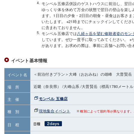
モンベル五條店併設のゲストハウスに前泊し、翌日
ゆっくり体を休めて万全の状態で翌日の登山を楽し
ます。1日目の夕食・2日目の朝食・昼食はお客さま
いたします。 ※21時までにチェックインしてくださ
に含まれておりません。
モンベル五條店では
八経ヶ岳を望む修験者姿のモン
しています。ぜひ一度手に取ってみてください。 ※
があります。お求めの際は、事前に店舗へお問い合
イベント基本情報
＜前泊付きプラン＞大峰（おおみね）の雄峰 大普賢岳
イベント名
近畿（奈良県）
/大峰山系
/大普賢岳
（標高1780メート
場 所
モンベル 五條店
主 催
現地集合イベント
種 別
種別によって規約等が異なります。
日 程