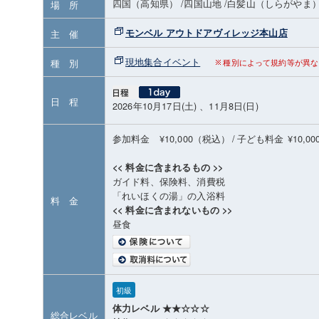
四国（高知県）
/四国山地
/白髪山（しらがやま
場 所
モンベル アウトドアヴィレッジ本山店
主 催
現地集合イベント
種 別
種別によって規約等が異な
日 程
2026年10月17日(土) 、11月8日(日)
参加料金 ¥10,000（税込）
/
子ども料金
¥10,
<< 料金に含まれるもの >>
ガイド料、保険料、消費税
「れいほくの湯」の入浴料
料 金
<< 料金に含まれないもの >>
昼食
初級
体力レベル ★★☆☆☆
総合レベル