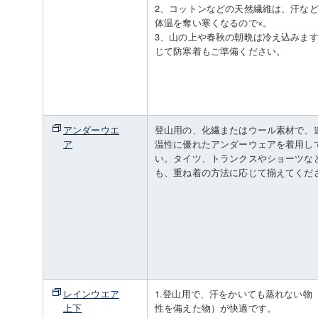
2、コットンなどの天然繊維は、汗な
体温を奪い寒くなるので×。
3、山の上や春秋の朝晩は冷え込みま
じて防寒着もご準備ください。
アンダーウエ
登山用の、化繊またはウール素材で、
ア
温性に優れたアンダーウェアを着用し
い。タイツ、トランクスやショーツな
も、重ね着の方法に応じて揃えてくだ
レインウエア
1.登山用で、汗をかいても蒸れない物
上下
性を備えた物）が快適です。