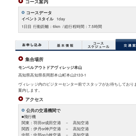
コース案内
コースデータ
1day
イベントスタイル
1日目 行動距離：6km
/
総行程時間：7.5時間
集合場所
モンベルアウトドアヴィレッジ本山
高知県高知県長岡郡本山町本山2133-1
ヴィレッジ内のビジターセンター前でスタッフがお待ちしており
案内します。
アクセス
公共の交通機関で
■飛行機
関東：羽田or成田空港 － 高知空港
関西：伊丹or神戸空港 － 高知空港
中部：中部or小牧空港 － 高知空港