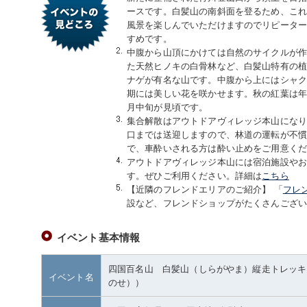
ースです。白髪山の南斜面を登るため、こ
風景を楽しんでいただけますのでリピータ
すめです。
中腹から山頂にかけては自然のサイクルが
た天然ヒノキの白骨林など、白髪山特有の
ナゲが有名な山です。中腹から上にはシャク
期には美しい花を咲かせます。秋の紅葉は年
月中旬が見頃です。
集合解散はアウトドアヴィレッジ本山にな
口までは送迎しますので、林道の運転が不慣
で、車酔いされる方は酔い止めをご用意く
アウトドアヴィレッジ本山には宿泊施設や
す。ぜひご利用ください。詳細は
こちら
【近隣のフレンドエリアのご紹介】 「
フレ
設など、フレンドショップがたくさんござ
イベント基本情報
四国百名山 白髪山（しらがやま）縦走トレッキ
イベント名
のせ））