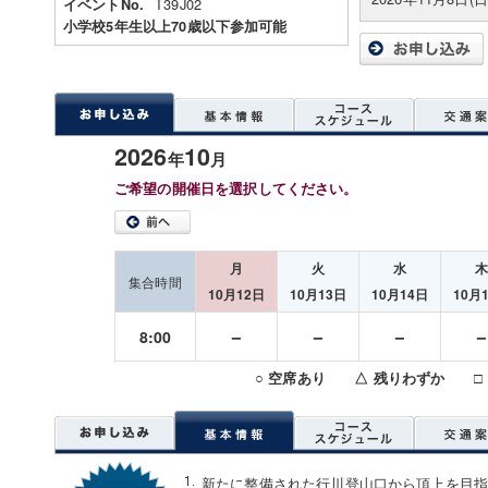
T39J02
イベントNo.
小学校5年生以上70歳以下参加可能
2026
10
年
月
ご希望の開催日を選択してください。
月
火
水
集合時間
10月12日
10月13日
10月14日
10月
－
－
－
8:00
○ 空席あり △ 残りわずか □
新たに整備された行川登山口から頂上を目