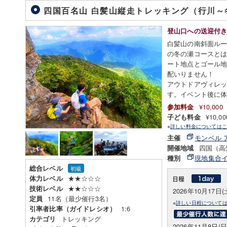
四国百名山 白髪山縦走トレッキング（行川
登山口への送迎付
白髪山の南斜面ル
の冬の瀬コースと
ート地点とゴール
配いりません！
アウトドアヴィレ
す。イベント後に
¥10,00
参加料金
¥10,
子ども料金
※
詳しい料金についてはこ
モンベル 
主催
四国（高
開催地域
現地集合
種別
総合レベル
初級
★★☆☆☆
体力レベル
★★☆☆☆
技術レベル
2026年10月17日(
11名（最少催行3名）
定員
※
詳しい日程について
1:6
引率者比率（ガイドレシオ）
トレッキング
カテゴリ
2026年11月8日(日