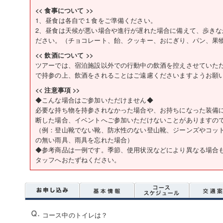
<< 食事について >>
1、昼食は各自で１食をご準備ください。
2、昼食は天候が悪い場合や進行が遅れた場合に備えて、歩き
ださい。（チョコレート、飴、クッキー、おにぎり、パン、果
<< 飲酒について >>
ツアーでは、宿泊施設以外での行動中の飲酒を控えさせていた
で持参の上、飲酒をされることはご遠慮くださいますようお願
<< 注意事項 >>
◆こんな場合はご参加いただけません◆
必要な持ち物を持参されなかった場合や、お持ちになった装備
断した場合、イベントへご参加いただけないことがありますの
（例：登山靴でない靴、防水性のない登山靴、ジーンズやコッ
の無い雨具、雨具を忘れた場合）
◆参考商品は一例です。季節、使用状況などにより異なる場合
タッフへおたずねください。
コース中のトイレは？