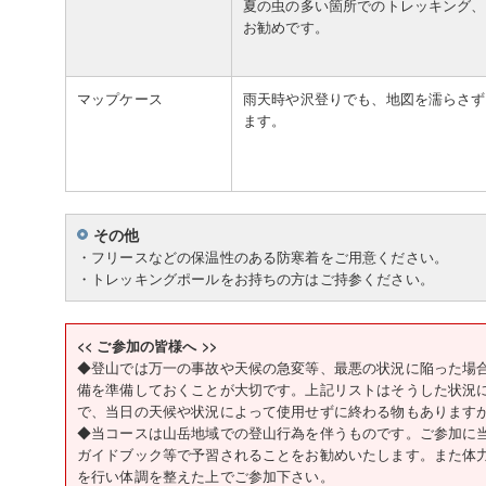
夏の虫の多い箇所でのトレッキング、
お勧めです。
マップケース
雨天時や沢登りでも、地図を濡らさず
ます。
その他
・フリースなどの保温性のある防寒着をご用意ください。
・トレッキングポールをお持ちの方はご持参ください。
<< ご参加の皆様へ >>
◆登山では万一の事故や天候の急変等、最悪の状況に陥った場
備を準備しておくことが大切です。上記リストはそうした状況
で、当日の天候や状況によって使用せずに終わる物もあります
◆当コースは山岳地域での登山行為を伴うものです。ご参加に
ガイドブック等で予習されることをお勧めいたします。また体
を行い体調を整えた上でご参加下さい。