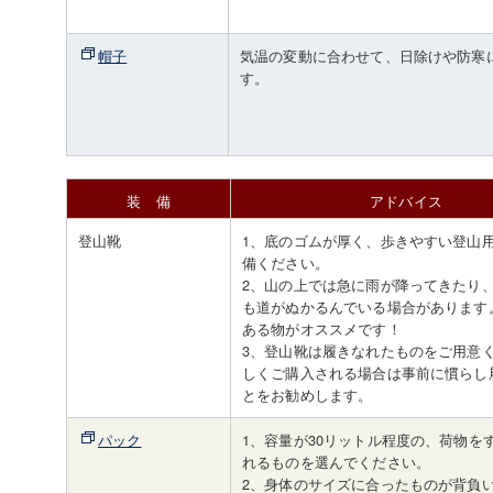
帽子
気温の変動に合わせて、日除けや防寒
す。
装 備
アドバイス
登山靴
1、底のゴムが厚く、歩きやすい登山
備ください。
2、山の上では急に雨が降ってきたり
も道がぬかるんでいる場合があります
ある物がオススメです！
3、登山靴は履きなれたものをご用意
しくご購入される場合は事前に慣らし
とをお勧めします。
パック
1、容量が30リットル程度の、荷物を
れるものを選んでください。
2、身体のサイズに合ったものが背負