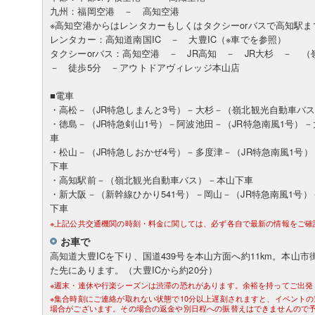
九州：福岡空港 － 高知空港
※高知空港からはレンタカーもしくはタクシーorバスで高知駅ま
レンタカー：高知道南国IC － 大豊IC（※車でを参照）
タクシーorバス：高知空港 － JR高知 － JR大杉 －
－ 徒歩5分 －アウトドアヴィレッジ本山店
■電車
・高松－（JR特急しまんと3号）－大杉－（嶺北観光自動車バ
・徳島－（JR特急剣山1号）－阿波池田－（JR特急南風1号）
車
・松山－（JR特急しおかぜ4号）－多度津－（JR特急南風1号
下車
・高知駅前－（嶺北観光自動車バス）－本山下車
・新大阪－（新幹線ひかり541号）－岡山－（JR特急南風1号
下車
※上記公共交通機関の時刻・料金に関しては、必ず各自で最新の情報をご確
お車で
高知道大豊ICを下り、国道439号を本山方面へ約11km。本山
た先にあります。（大豊ICから約20分）
※週末・連休や行楽シーズンは渋滞の恐れがあります。余裕を持ってご出発
※集合時刻にご連絡が取れない状態で10分以上遅刻されますと、イベント
場合がございます。その場合の返金や別日程への振替えはできませんので