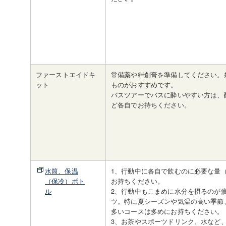
ファーストエイドキ
常備薬や絆創膏を準備してください。
ット
ものがおすすめです。
バスツアーでバスに酔いやすい方は、
ど各自でお持ちください。
水筒、保温
1、行動中に各自で飲むのに必要な量（
（保冷）ボト
お持ちください。
ル
2、行動中もこまめに水分を摂るのが
ツ。特に夏シーズンや気温の高い季節
多いコースは多めにお持ちください。
3、お茶やスポーツドリンク、水など