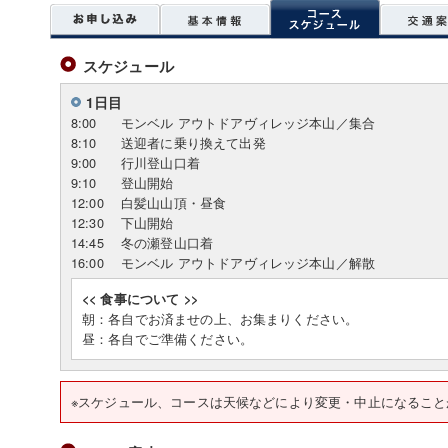
スケジュール
1日目
8:00
モンベル アウトドアヴィレッジ本山／集合
8:10
送迎者に乗り換えて出発
9:00
行川登山口着
9:10
登山開始
12:00
白髪山山頂・昼食
12:30
下山開始
14:45
冬の瀬登山口着
16:00
モンベル アウトドアヴィレッジ本山／解散
<< 食事について >>
朝：各自でお済ませの上、お集まりください。
昼：各自でご準備ください。
※スケジュール、コースは天候などにより変更・中止になること