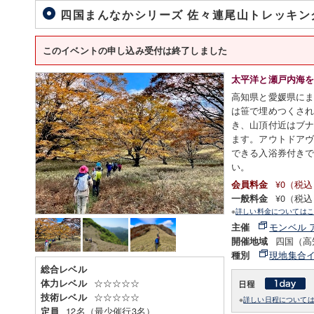
四国まんなかシリーズ 佐々連尾山トレッキ
このイベントの申し込み受付は終了しました
太平洋と瀬戸内海
高知県と愛媛県にま
は笹で埋めつくさ
き、山頂付近はブ
ます。アウトドア
できる入浴券付き
い。
¥0（税
会員料金
¥0（税
一般料金
※
詳しい料金についてはこ
モンベル 
主催
四国（高
開催地域
現地集合
種別
総合レベル
☆☆☆☆☆
体力レベル
☆☆☆☆☆
技術レベル
※
詳しい日程について
12名（最少催行3名）
定員