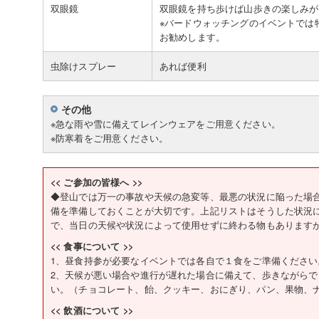
双眼鏡
双眼鏡を持ち歩けば山歩きの楽しみが
※バードウォッチングのイベントでは
お勧めします。
虫除けスプレー
あれば便利
その他
※急な雨や雪に備えてレインウェアをご用意ください。
※防寒着をご用意ください。
<< ご参加の皆様へ >>
◆登山では万一の事故や天候の急変等、最悪の状況に陥った場
備を準備しておくことが大切です。上記リストはそうした状況
で、当日の天候や状況によって使用せずに終わる物もあります
<< 食事について >>
1、昼食持参が必要なイベントでは各自で１食をご準備ください
2、天候が悪い場合や進行が遅れた場合に備えて、歩きながら
い。（チョコレート、飴、クッキー、おにぎり、パン、果物、
<< 飲酒について >>