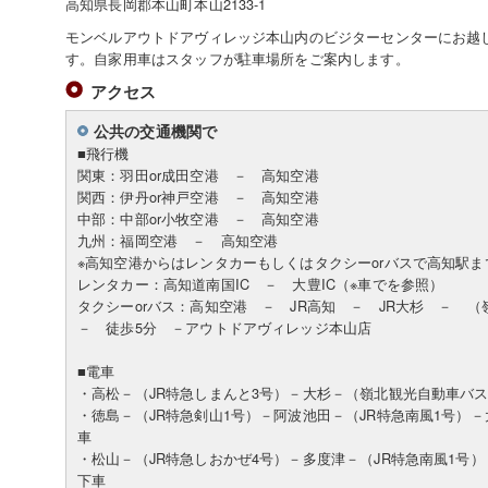
高知県長岡郡本山町本山2133-1
モンベルアウトドアヴィレッジ本山内のビジターセンターにお越
す。自家用車はスタッフが駐車場所をご案内します。
アクセス
公共の交通機関で
■飛行機
関東：羽田or成田空港 － 高知空港
関西：伊丹or神戸空港 － 高知空港
中部：中部or小牧空港 － 高知空港
九州：福岡空港 － 高知空港
※高知空港からはレンタカーもしくはタクシーorバスで高知駅ま
レンタカー：高知道南国IC － 大豊IC（※車でを参照）
タクシーorバス：高知空港 － JR高知 － JR大杉 －
－ 徒歩5分 －アウトドアヴィレッジ本山店
■電車
・高松－（JR特急しまんと3号）－大杉－（嶺北観光自動車バ
・徳島－（JR特急剣山1号）－阿波池田－（JR特急南風1号）
車
・松山－（JR特急しおかぜ4号）－多度津－（JR特急南風1号
下車