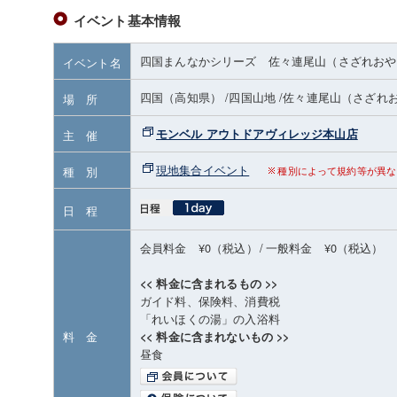
イベント基本情報
四国まんなかシリーズ 佐々連尾山（さざれおや
イベント名
四国（高知県）
/四国山地
/佐々連尾山（さざれ
場 所
モンベル アウトドアヴィレッジ本山店
主 催
現地集合イベント
種 別
種別によって規約等が異な
日 程
会員料金 ¥0（税込）
/
一般料金 ¥0（税込）
<< 料金に含まれるもの >>
ガイド料、保険料、消費税
「れいほくの湯」の入浴料
料 金
<< 料金に含まれないもの >>
昼食