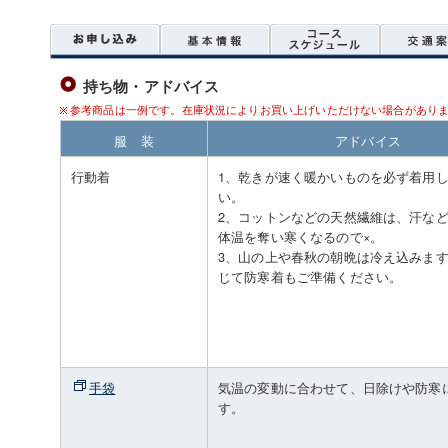
持ち物・アドバイス
参考商品は一例です。在庫状況によりお買い上げいただけない場合があり
服 装
アドバイス
行動着
1、乾きが速く暖かいものを必ず着用
い。
2、コットンなどの天然繊維は、汗な
体温を奪い寒くなるので×。
3、山の上や春秋の朝晩は冷え込みま
じて防寒着もご準備ください。
手袋
気温の変動に合わせて、日除けや防寒
す。