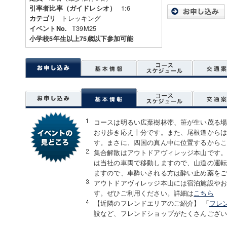
1:6
引率者比率（ガイドレシオ）
トレッキング
カテゴリ
T39M25
イベントNo.
小学校5年生以上75歳以下参加可能
コースは明るい広葉樹林帯、笹が生い茂る
おり歩き応え十分です。また、尾根道から
す。まさに、四国の真ん中に位置するから
集合解散はアウトドアヴィレッジ本山です
は当社の車両で移動しますので、山道の運転
ますので、車酔いされる方は酔い止め薬を
アウトドアヴィレッジ本山には宿泊施設や
す。ぜひご利用ください。詳細は
こちら
【近隣のフレンドエリアのご紹介】 「
フレ
設など、フレンドショップがたくさんござ