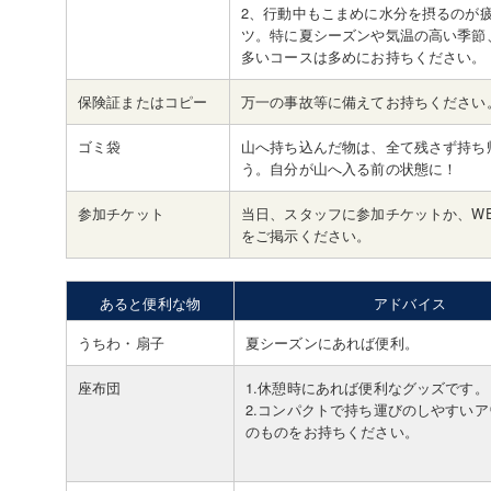
2、行動中もこまめに水分を摂るのが
ツ。特に夏シーズンや気温の高い季節
多いコースは多めにお持ちください。
保険証またはコピー
万一の事故等に備えてお持ちください
ゴミ袋
山へ持ち込んだ物は、全て残さず持ち
う。自分が山へ入る前の状態に！
参加チケット
当日、スタッフに参加チケットか、W
をご掲示ください。
あると便利な物
アドバイス
うちわ・扇子
夏シーズンにあれば便利。
座布団
1.休憩時にあれば便利なグッズです。
2.コンパクトで持ち運びのしやすい
のものをお持ちください。