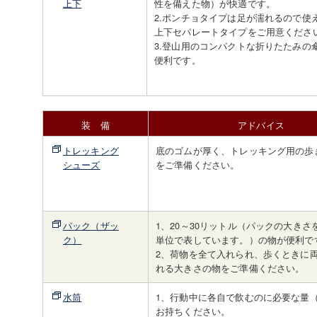
上下
性を備えた物）が快適です。
2.ポンチョタイプは足が濡れるので使
上下セパレートタイプをご用意くださ
3.登山用のコンパクトな折りたたみの
便利です。
装 備
アドバイス
トレッキング
底のゴムが厚く、トレッキング用の歩
シューズ
をご準備ください。
パック（ザッ
1、20～30リットル（パックの大きさ
ク）
単位で表しています。）の物が便利で
2、荷物を全て入れられ、歩くときに
れる大きさの物をご準備ください。
水筒
1、行動中に各自で飲むのに必要な量（
お持ちください。