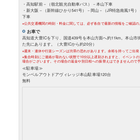
・高知駅前－（嶺北観光自動車バス）－本山下車
・新大阪－（新幹線ひかり541号）－岡山－（JR特急南風1号
下車
※公共交通機関の時刻・料金に関しては、必ず各自で最新の情報をご確認の
お車で
高知道大豊ICを下り、国道439号を本山方面へ約11km。本山
た先にあります。（大豊ICから約20分）
※週末・連休や行楽シーズンは渋滞の恐れがあります。余裕を持ってご出発
※集合時刻にご連絡が取れない状態で10分以上遅刻されますと、イベント
場合がございます。その場合の返金や別日程への振替えはできませんので
≪駐車場≫
モンベルアウトドアヴィレッジ本山駐車場120台
無料