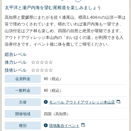
太平洋と瀬戸内海を望む尾根道を楽しみましょう
高知県と愛媛県にまたがる佐々連尾山。標高1,404ｍの山頂一帯は
笹で埋めつくされています。晴れていれば瀬戸内海も一望でき、
山頂付近はブナ林も楽しめ、四国の自然と絶景が堪能できます。
アウトドアヴィレッジ本山内の「れいほくの湯」が利用できる入
浴券付きです。イベント後に体を癒してご帰宅ください。
総合レベル
体力レベル
☆☆☆☆☆
技術レベル
☆☆☆☆☆
会員料金
¥0（税込）
一般料金
¥0（税込）
主催
モンベル アウトドアヴィレッジ本山店
開催地域
四国（高知県）
種別
現地集合イベント