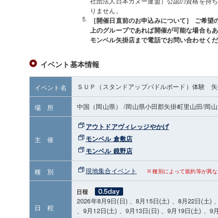
社団法人日本カヌー連盟）公認の資格を持
りません。
［開催日直前のお申込みについて］ ご希望
上のグループであれば開催が可能な場合も
モンベル矢掛店まで電話でお問い合わせください
イベント基本情報
ＳＵＰ（スタンドアップパドルボード）体験 矢
イベント名
中国（岡山県）
/岡山県小田郡矢掛町里山田
/岡
場 所
アウトドアヴィレッジやかげ
モンベル 倉敷店
主 催
モンベル 鏡野店
現地集合イベント
種 別
種別によって規約等が異な
2026年8月9日(日) 、8月15日(土) 、8月22日(土) 
日 程
、9月12日(土) 、9月13日(日) 、9月19日(土) 、9