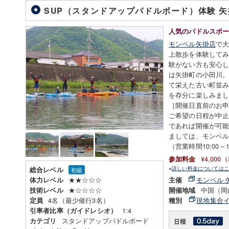
SUP（スタンドアップパドルボード）体験 
人気のパドルスポー
モンベル矢掛店
で大
上散歩を体験して
験がない方も安心し
は矢掛町の小田川
て栄えた古い町並み
を存分に楽しみま
［開催日直前のお
ご希望の日程が中止
であれば開催が可
ましては、モンベ
（営業時間10:00～1
¥4,00
参加料金
※
詳しい料金についてはこ
総合レベル
初級
★★☆☆☆
モンベル 
体力レベル
主催
★☆☆☆☆
中国（岡
技術レベル
開催地域
4名（最少催行3名）
現地集合
定員
種別
1:4
引率者比率（ガイドレシオ）
スタンドアップパドルボード
カテゴリ