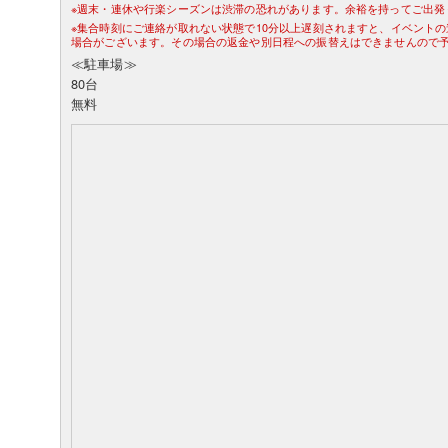
※週末・連休や行楽シーズンは渋滞の恐れがあります。余裕を持ってご出発
※集合時刻にご連絡が取れない状態で10分以上遅刻されますと、イベント
場合がございます。その場合の返金や別日程への振替えはできませんので
≪駐車場≫
80台
無料