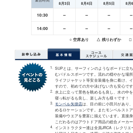
8月3日
8月4日
8月5日
8月
－
－
－
10:30
－
－
－
14:00
○ 空席あり △ 残りわずか □
SUPとは、サーフィンのようなボードに立
むパドルスポーツです。流れの穏やかな場
ライフジャケット等安全装備を身に着け、
すので、初めての方や泳げない方も安心で
水上に立って景色を眺めるも良し、水の中
寝っ転がるも良し、楽しみ方も様々です！
モンベル矢掛店
は、目の前に小田川があり
めるロケーションです。またモンベルスト
装備やウエアを豊富に揃えています。直接
こだわるのはアウトドア用品の総合メーカ
インストラクター達は全員JRCA（レクリエ