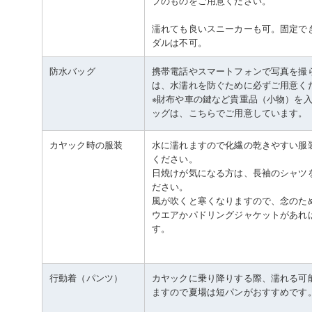
プのものをご用意ください。
濡れても良いスニーカーも可。固定で
ダルは不可。
防水バッグ
携帯電話やスマートフォンで写真を撮
は、水濡れを防ぐために必ずご用意く
※財布や車の鍵など貴重品（小物）を
ッグは、こちらでご用意しています。
カヤック時の服装
水に濡れますので化繊の乾きやすい服
ください。
日焼けが気になる方は、長袖のシャツ
ださい。
風が吹くと寒くなりますので、念のた
ウエアかパドリングジャケットがあれ
す。
行動着（パンツ）
カヤックに乗り降りする際、濡れる可
ますので夏場は短パンがおすすめです