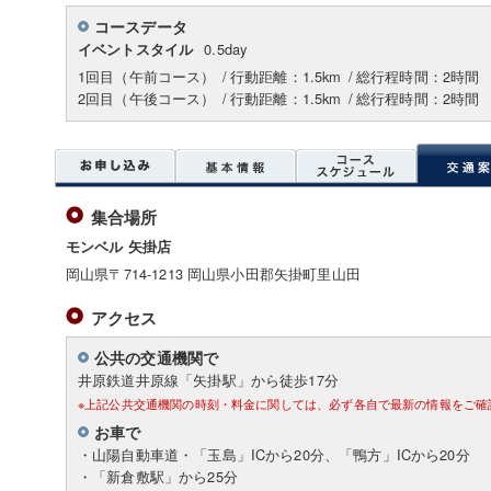
コースデータ
0.5day
イベントスタイル
1回目（午前コース）
/
行動距離：1.5km
/
総行程時間：2時間
2回目（午後コース）
/
行動距離：1.5km
/
総行程時間：2時間
集合場所
モンベル 矢掛店
岡山県〒714-1213 岡山県小田郡矢掛町里山田
アクセス
公共の交通機関で
井原鉄道井原線「矢掛駅」から徒歩17分
※上記公共交通機関の時刻・料金に関しては、必ず各自で最新の情報をご確
お車で
・山陽自動車道・「玉島」ICから20分、「鴨方」ICから20分
・「新倉敷駅」から25分