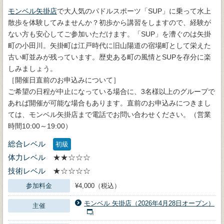
モンベル矢掛店
で大人気のパドルスポーツ「SUP」に乗って水上
散歩を体験してみませんか？初歩から講習をしますので、経験が
ない方も安心してご参加いただけます。「SUP」を漕ぐのは矢掛
町の小田川。矢掛町は江戸時代に旧山陽道の宿場町として栄えた
古い町並みが残っています。歴史ある町の風情とSUPを存分に楽
しみましょう。
［開催日直前のお申込みについて］
ご希望の日程が中止になっている場合に、3名様以上のグループで
あれば開催が可能な場合もあります。直前のお申込みにつきまし
ては、モンベル矢掛店まで電話でお問い合わせください。（営業
時間10:00～19:00）
総合レベル
初級
体力レベル
★★☆☆☆
技術レベル
★☆☆☆☆
参加料金
¥4,000（税込）
モンベル 矢掛店（2026年4月28日オープン）
主催