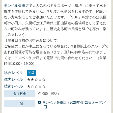
モンベル矢掛店
で大人気のパドルスポーツ「SUP」に乗って水上
散歩を体験してみませんか？初歩から講習をしますので、経験が
ない方も安心してご参加いただけます。「SUP」を漕ぐのは矢掛
町の小田川。矢掛町は江戸時代に旧山陽道の宿場町として栄えた
古い町並みが残っています。歴史ある町の風情とSUPを存分に楽
しみましょう。
［開催日直前のお申込みについて］
ご希望の日程が中止になっている場合に、3名様以上のグループで
あれば開催が可能な場合もあります。直前のお申込みにつきまし
ては、モンベル矢掛店まで電話でお問い合わせください。（営業
時間10:00～19:00）
総合レベル
初級
体力レベル
★★☆☆☆
技術レベル
★☆☆☆☆
参加料金
¥4,000（税込）
モンベル 矢掛店（2026年4月28日オープン）
主催