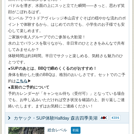
パドルを漕ぎ、水面の上にスッと立てた瞬間——きっと、思わず笑
顔がこぼれるはず。
モンベル アウトドアヴィレッジ本山店すぐそばの穏やかな流れのポ
イントで体験するから、はじめての方でも、小学生のお子様でも安
心して楽しめます。
ご家族や友人グループでのご参加も大歓迎！
水の上でバランスを取りながら、非日常のひとときをみんなで共有
してみませんか？
体験時間は約1時間。半日でサクッと楽しめる、気軽さも魅力のひ
とつです。
●SUPのあとは、BBQで締めくくるのがおすすめ！
身体を動かした後のBBQは、格別のおいしさです。セットでのご予
約は
こちら
▶
●直前のご予約について
予約カレンダーが「キャンセル待ち（受付可）」となっている場合
でも、お申し込みいただければ空き状況を確認の上、折り返しご連
絡いたします。まずはお気軽にご連絡ください！
カヤック・SUP体験Halfday 森吉四季美湖
総合レベル
初級