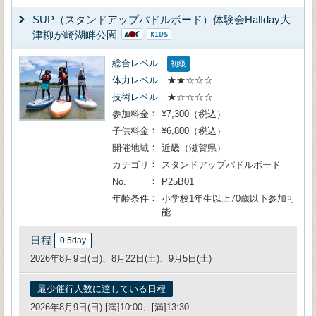
SUP（スタンドアップパドルボード）体験会Halfday大
津柳が崎湖畔公園
総合レベル
初級
体力レベル
★★☆☆☆
技術レベル
★☆☆☆☆
参加料金
¥7,300（税込）
子供料金
¥6,800（税込）
開催地域
近畿（滋賀県）
カテゴリ
スタンドアップパドルボード
No.
P25B01
年齢条件
小学校1年生以上70歳以下参加可
能
日程
0.5day
2026年8月9日(日)、8月22日(土)、9月5日(土)
最少催行人数に達している日程
2026年8月9日(日) [満]10:00、[満]13:30