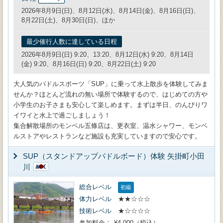
2026年8月9日(日)、8月12日(水)、8月14日(金)、8月16日(日)、
8月22日(土)、8月30日(日)、ほか
最少催行人数に達している日程
2026年8月9日(日) 9:20、13:20、8月12日(水) 9:20、8月14日
(金) 9:20、8月16日(日) 9:20、8月22日(土) 9:20
大人気のパドルスポーツ「SUP」に乗って水上散歩を体験してみま
せんか？ほとんど流れの無い場所で体験するので、はじめての方や
小学生のお子さまも安心して楽しめます。まずは半日、のんびりワ
イワイと水上で過ごしましょう！
集合解散場所のモンベル五條店は、更衣室、温水シャワー、モンベ
ルストアやレストランなど施設も充実していますので安心です。
SUP（スタンドアップパドルボード）体験 矢掛町小田
川
総合レベル
初級
体力レベル
★★☆☆☆
技術レベル
★☆☆☆☆
参加料金
¥4,000（税込）