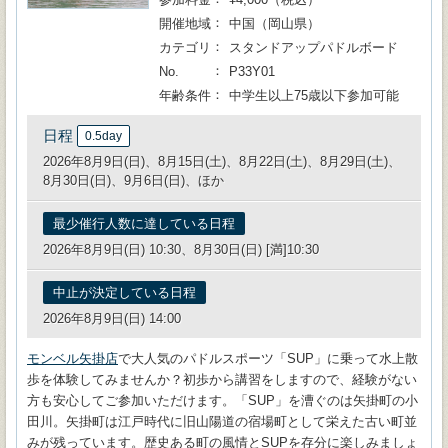
開催地域
中国（岡山県）
カテゴリ
スタンドアップパドルボード
No.
P33Y01
年齢条件
中学生以上75歳以下参加可能
日程
0.5day
2026年8月9日(日)、8月15日(土)、8月22日(土)、8月29日(土)、
8月30日(日)、9月6日(日)、ほか
最少催行人数に達している日程
2026年8月9日(日) 10:30、8月30日(日) [満]10:30
中止が決定している日程
2026年8月9日(日) 14:00
モンベル矢掛店
で大人気のパドルスポーツ「SUP」に乗って水上散
歩を体験してみませんか？初歩から講習をしますので、経験がない
方も安心してご参加いただけます。「SUP」を漕ぐのは矢掛町の小
田川。矢掛町は江戸時代に旧山陽道の宿場町として栄えた古い町並
みが残っています。歴史ある町の風情とSUPを存分に楽しみましょ