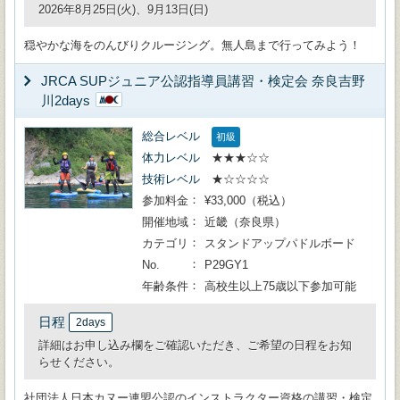
2026年8月25日(火)、9月13日(日)
穏やかな海をのんびりクルージング。無人島まで行ってみよう！
JRCA SUPジュニア公認指導員講習・検定会 奈良吉野
川2days
総合レベル
初級
体力レベル
★★★☆☆
技術レベル
★☆☆☆☆
参加料金
¥33,000（税込）
開催地域
近畿（奈良県）
カテゴリ
スタンドアップパドルボード
No.
P29GY1
年齢条件
高校生以上75歳以下参加可能
日程
2days
詳細はお申し込み欄をご確認いただき、ご希望の日程をお知
らせください。
社団法人日本カヌー連盟公認のインストラクター資格の講習・検定