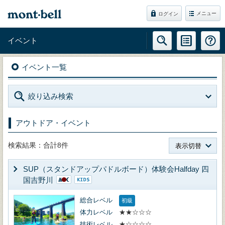
メニュー
ログイン
イベント
イベント一覧
絞り込み検索
アウトドア・イベント
検索結果：合計8件
表示切替
SUP（スタンドアップパドルボード）体験会Halfday 四
国吉野川
総合レベル
初級
体力レベル
★★☆☆☆
技術レベル
★☆☆☆☆