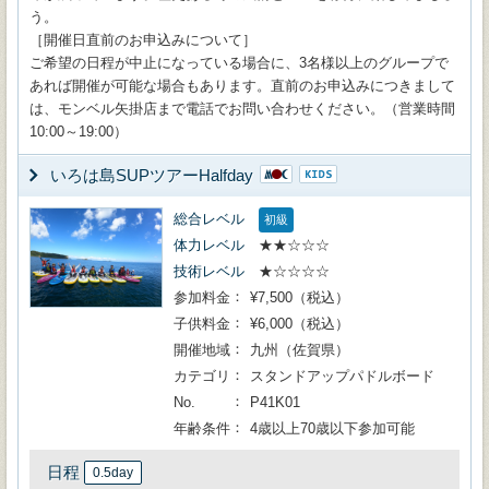
う。
［開催日直前のお申込みについて］
ご希望の日程が中止になっている場合に、3名様以上のグループで
あれば開催が可能な場合もあります。直前のお申込みにつきまして
は、モンベル矢掛店まで電話でお問い合わせください。（営業時間
10:00～19:00）
いろは島SUPツアーHalfday
総合レベル
初級
体力レベル
★★☆☆☆
技術レベル
★☆☆☆☆
参加料金
¥7,500（税込）
子供料金
¥6,000（税込）
開催地域
九州（佐賀県）
カテゴリ
スタンドアップパドルボード
No.
P41K01
年齢条件
4歳以上70歳以下参加可能
日程
0.5day