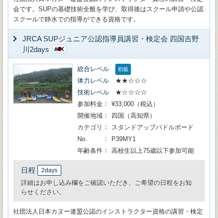
会です。SUPの基礎技術全般を学び、取得後はスクール申請や公認
スクールで静水での指導ができる資格です。
JRCA SUPジュニア公認指導員講習・検定会 四国吉野
川2days
総合レベル
初級
体力レベル
★★☆☆☆
技術レベル
★☆☆☆☆
参加料金
¥33,000（税込）
開催地域
四国（高知県）
カテゴリ
スタンドアップパドルボード
No.
P39MY1
年齢条件
高校生以上75歳以下参加可能
日程
2days
詳細はお申し込み欄をご確認いただき、ご希望の日程をお知
らせください。
社団法人日本カヌー連盟公認のインストラクター資格の講習・検定