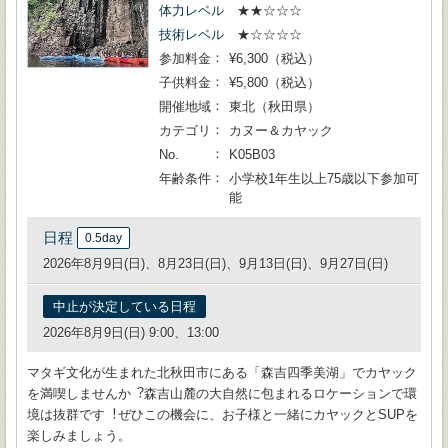
体力レベル
★★☆☆☆
技術レベル
★☆☆☆☆
参加料金
¥6,300（税込）
子供料金
¥5,800（税込）
開催地域
東北（秋田県）
カテゴリ
カヌー＆カヤック
No.
K05B03
年齢条件
小学校1年生以上75歳以下参加可
能
日程
0.5day
2026年8月9日(日)、8月23日(日)、9月13日(日)、9月27日(日)
中止が決定している日程
2026年8月9日(日) 9:00、13:00
マタギ⽂化が⽣まれた北秋⽥市にある「森吉四季美湖」でカヤック
を満喫しませんか︖森吉⼭麓の⼤⾃然に包まれるロケーションで環
境は抜群です︕ぜひこの機会に、お⼦様と⼀緒にカヤックとSUPを
楽しみましょう。