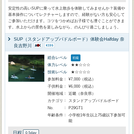
安定性の高いSUPに乗って水上散歩を体験してみませんか？装備や
基本操作についてレクチャーしますので、経験がない方も安心して
ご参加いただけます。コツをつかめばお子様でも漕ぐことができま
す。水上からの景色を楽しみながら、のんびり過ごしましょう。
SUP（スタンドアップパドルボード）体験会Halfday 奈
良吉野川
総合レベル
初級
体力レベル
★★☆☆☆
技術レベル
★☆☆☆☆
参加料金
¥7,000（税込）
子供料金
¥6,000（税込）
開催地域
近畿（奈良県）
カテゴリ
スタンドアップパドルボード
No.
P29GT1
年齢条件
小学校1年生以上75歳以下参加可
能
日程
0.5day