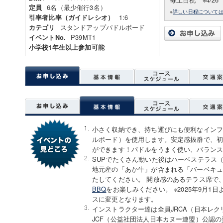
6名（最少催行3名）
定員
※
詳しい日程について
1:6
引率者比率（ガイドレシオ）
スタンドアップパドルボード
カテゴリ
P39MT1
イベントNo.
小学校1年生以上参加可能
小さく収納でき、持ち運びにも便利なインフ
ルボード）を使用します。安定感抜群で、
ができます！パドルをうまく使い、バラン
SUPでたくさん動いた後はハーベステラス
地元産の「あか牛」が含まれる「バーベキ
たしてください。 開放感のあるテラス席で
BBQ
をお楽しみください。 ※2025年9月
スに変更となります。
インストラクター達は全員JRCA（日本レ
JCF（公益社団法人日本カヌー連盟）公認