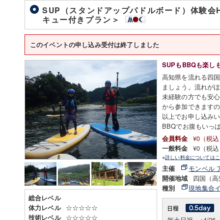
SUP（スタンドアップパドルボード）体験会Ha
キュー付きプラン＞
このイベントの申し込み受付は終了しました
SUPもBBQも楽し
高知県を流れる四国
ましょう。流れがほ
未経験の方でも安
から参加できます
以上でお申し込み
BBQでお腹もいっ
¥0（税
会員料金
¥0（税
一般料金
※
詳しい料金についてはこ
モンベル 
主催
四国（高
開催地域
現地集合
種別
総合レベル
☆☆☆☆☆
体力レベル
☆☆☆☆☆
技術レベル
毎土日祝 ※4/2