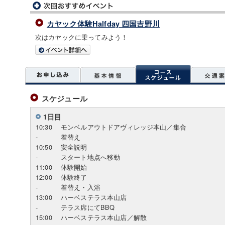
カヤック体験Halfday 四国吉野川
次はカヤックに乗ってみよう！
スケジュール
1日目
10:30
モンベルアウトドアヴィレッジ本山／集合
-
着替え
10:50
安全説明
-
スタート地点へ移動
11:00
体験開始
12:00
体験終了
-
着替え・入浴
13:00
ハーベステラス本山店
-
テラス席にてBBQ
15:00
ハーベステラス本山店／解散