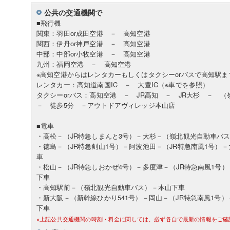
公共の交通機関で
■飛行機
関東：羽田or成田空港 － 高知空港
関西：伊丹or神戸空港 － 高知空港
中部：中部or小牧空港 － 高知空港
九州：福岡空港 － 高知空港
※高知空港からはレンタカーもしくはタクシーorバスで高知駅ま
レンタカー：高知道南国IC － 大豊IC（※車でを参照）
タクシーorバス：高知空港 － JR高知 － JR大杉 －
－ 徒歩5分 －アウトドアヴィレッジ本山店
■電車
・高松－（JR特急しまんと3号）－大杉－（嶺北観光自動車バ
・徳島－（JR特急剣山1号）－阿波池田－（JR特急南風1号）
車
・松山－（JR特急しおかぜ4号）－多度津－（JR特急南風1号
下車
・高知駅前－（嶺北観光自動車バス）－本山下車
・新大阪－（新幹線ひかり541号）－岡山－（JR特急南風1号
下車
※上記公共交通機関の時刻・料金に関しては、必ず各自で最新の情報をご確