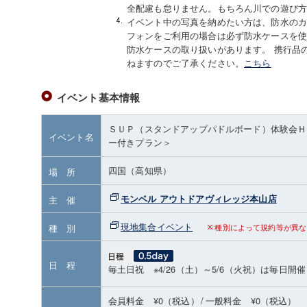
全配慮も怠りません。もちろん川での遊び
イベント中の写真を納めたい方は、防水の
フォンをご利用の場合は必ず防水ケースを
防水ケースの取り扱いがあります。 携行品
ねますのでご了承ください。
こちら
イベント基本情報
ＳＵＰ（スタンドアップパドルボード）体験会Ｈ
イベント名
ー付きプラン＞
四国（高知県）
場 所
モンベル アウトドアヴィレッジ本山店
主 催
現地集合イベント
種 別
種別によって規約等が異な
日 程
毎土日祝 ※4/26（土）～5/6（火祝）は毎日開催
会員料金 ¥0（税込）
/
一般料金 ¥0（税込）