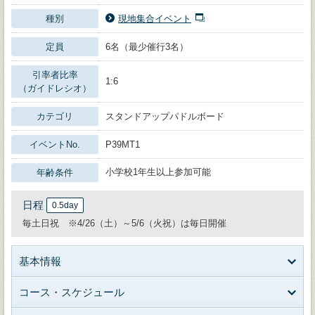
種別
現地集合イベント
定員
6名（最少催行3名）
引率者比率
1:6
（ガイドレシオ）
カテゴリ
スタンドアップパドルボード
イベントNo.
P39MT1
小学校1年生以上参加可能
年齢条件
日程
0.5day
毎土日祝 ※4/26（土）～5/6（火祝）は毎日開催
基本情報
コース・スケジュール