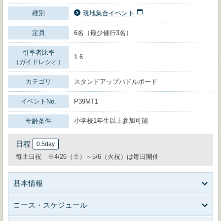
種別
現地集合イベント
定員
6名（最少催行3名）
引率者比率
1:6
（ガイドレシオ）
カテゴリ
スタンドアップパドルボード
イベントNo.
P39MT1
小学校1年生以上参加可能
年齢条件
日程
0.5day
毎土日祝 ※4/26（土）～5/6（火祝）は毎日開催
基本情報
コース・スケジュール