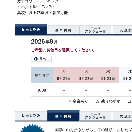
トレッキング
カテゴリ
T28R09
イベントNo.
高校生以上75歳以下参加可能
2026
9
年
月
ご希望の開催日を選択してください。
月
火
水
集合時間
9月21日
9月22日
9月23日
9月2
－
－
－
8:30
○ 空席あり △ 残りわずか □
実際に山を歩きながら、道の種類に応じた