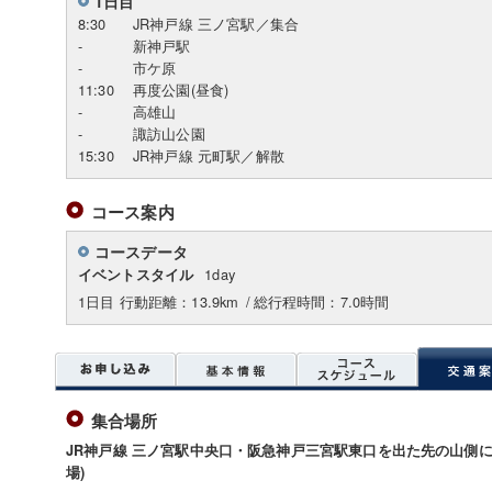
1日目
8:30
JR神戸線 三ノ宮駅／集合
-
新神戸駅
-
市ケ原
11:30
再度公園(昼食)
-
高雄山
-
諏訪山公園
15:30
JR神戸線 元町駅／解散
コース案内
コースデータ
1day
イベントスタイル
1日目 行動距離：13.9km
/
総行程時間：7.0時間
集合場所
JR神戸線 三ノ宮駅中央口・阪急神戸三宮駅東口を出た先の山側に
場)