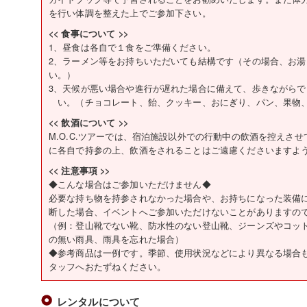
を行い体調を整えた上でご参加下さい。
<< 食事について >>
1、昼食は各自で１食をご準備ください。
2、ラーメン等をお持ちいただいても結構です（その場合、お
い。）
3、天候が悪い場合や進行が遅れた場合に備えて、歩きながら
い。（チョコレート、飴、クッキー、おにぎり、パン、果物
<< 飲酒について >>
M.O.C.ツアーでは、宿泊施設以外での行動中の飲酒を控えさ
に各自で持参の上、飲酒をされることはご遠慮くださいますよ
<< 注意事項 >>
◆こんな場合はご参加いただけません◆
必要な持ち物を持参されなかった場合や、お持ちになった装備
断した場合、イベントへご参加いただけないことがありますの
（例：登山靴でない靴、防水性のない登山靴、ジーンズやコッ
の無い雨具、雨具を忘れた場合）
◆参考商品は一例です。季節、使用状況などにより異なる場合
タッフへおたずねください。
レンタルについて