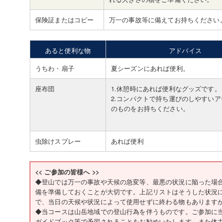
保険証またはコピー
万一の事故等に備えてお持ちください
あると便利な物
アドバイス
うちわ・扇子
夏シーズンにあれば便利。
座布団
1.休憩時にあれば便利なグッズです。
2.コンパクトで持ち運びのしやすい
のものをお持ちください。
虫除けスプレー
あれば便利
<< ご参加の皆様へ >>
◆登山では万一の事故や天候の急変等、最悪の状況に陥った場
備を準備しておくことが大切です。上記リストはそうした状況
で、当日の天候や状況によって使用せずに終わる物もあります
◆当コースは山岳地域での登山行為を伴うものです。ご参加に
ガイドブック等で予習されることをお勧めいたします。また体