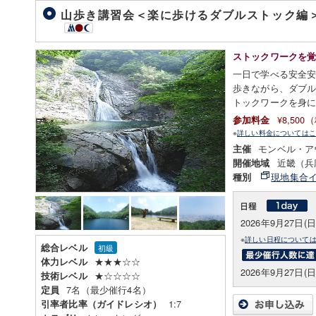
山歩き講習会＜楽に歩けるダブルストック編＞
ストックワークを
一日で学べる安全
歩きながら、ダブ
トックワークを身
¥8,50
参加料金
※
詳しい料金についてはこ
モンベル・ア
主催
近畿（兵
開催地域
現地集合
種別
2026年9月27日(日
※
詳しい日程について
総合レベル
初級
★★★☆☆
体力レベル
2026年9月27日(日
★☆☆☆☆
技術レベル
7名（最少催行4名）
定員
1:7
引率者比率（ガイドレシオ）