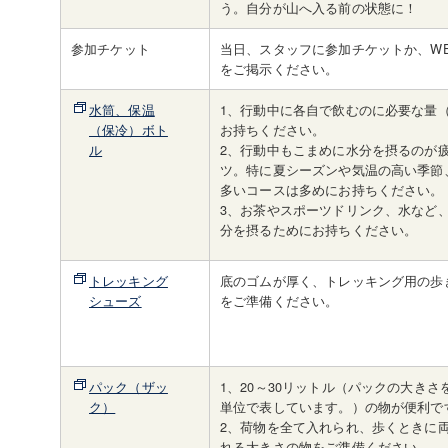
う。自分が山へ入る前の状態に！
参加チケット
当日、スタッフに参加チケットか、W
をご掲示ください。
水筒、保温
1、行動中に各自で飲むのに必要な量（
（保冷）ボト
お持ちください。
ル
2、行動中もこまめに水分を摂るのが
ツ。特に夏シーズンや気温の高い季節
多いコースは多めにお持ちください。
3、お茶やスポーツドリンク、水など
分を摂るためにお持ちください。
トレッキング
底のゴムが厚く、トレッキング用の歩
シューズ
をご準備ください。
パック（ザッ
1、20～30リットル（パックの大きさ
ク）
単位で表しています。）の物が便利で
2、荷物を全て入れられ、歩くときに
れる大きさの物をご準備ください。