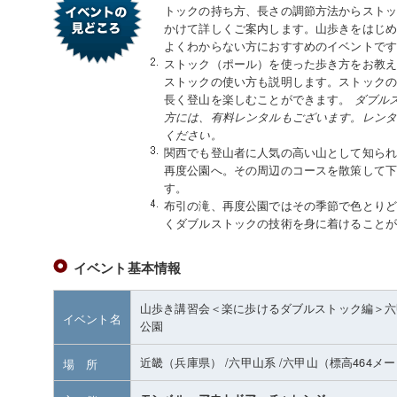
トックの持ち方、長さの調節方法からストッ
かけて詳しくご案内します。山歩きをはじ
よくわからない方におすすめのイベントで
ストック（ポール）を使った歩き方をお教
ストックの使い方も説明します。ストック
長く登山を楽しむことができます。
ダブル
方には、有料レンタルもございます。レン
ください。
関西でも登山者に人気の高い山として知ら
再度公園へ。その周辺のコースを散策して
す。
布引の滝、再度公園ではその季節で色とり
くダブルストックの技術を身に着けること
イベント基本情報
山歩き講習会＜楽に歩けるダブルストック編＞六
イベント名
公園
近畿（兵庫県）
/六甲山系
/六甲山
（標高464メ
場 所