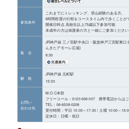
これまでにトレッキング、登山経験のある方。
6時間程度の行程をコースタイム内で歩くことが
参加条件
開催日時点 高校生以上75歳以下参加可能
未成年の方は保護者の方と一緒にご参加ください
JR神戸線 三ノ宮駅中央口・阪急神戸三宮駅東口
んきたアモーレ広場)
集 合
8:30
JR神戸線 元町駅
解 散
15:30
M.O.C本部
フリーコール：0120-936-007 携帯電話から
お問い
TEL：06-6538-0208
合わせ先
受付時間：平日 10:00～17:30 / 土曜 10:00～15:0
定休日：日曜・祝日