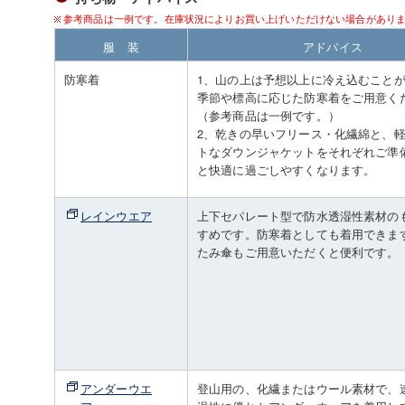
参考商品は一例です。在庫状況によりお買い上げいただけない場合があり
服 装
アドバイス
防寒着
1、山の上は予想以上に冷え込むこと
季節や標高に応じた防寒着をご用意く
（参考商品は一例です。）
2、乾きの早いフリース・化繊綿と、
トなダウンジャケットをそれぞれご準
と快適に過ごしやすくなります。
レインウエア
上下セパレート型で防水透湿性素材の
すめです。防寒着としても着用できま
たみ傘もご用意いただくと便利です。
アンダーウエ
登山用の、化繊またはウール素材で、