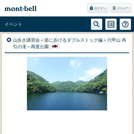
メニュー
ログイン
イベント
山歩き講習会＜楽に歩けるダブルストック編＞六甲山 布
引の滝～再度公園