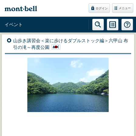
メニュー
ログイン
イベント
山歩き講習会＜楽に歩けるダブルストック編＞六甲山 布
引の滝～再度公園