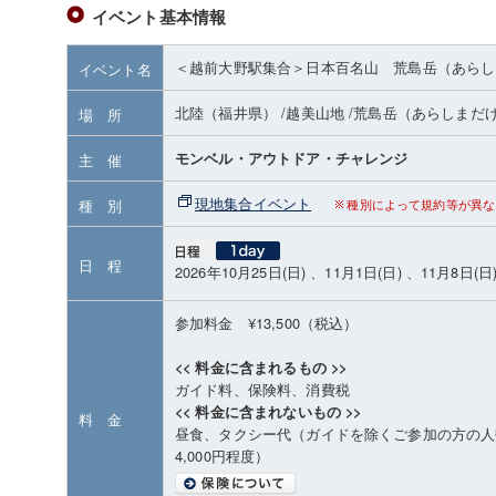
イベント基本情報
＜越前大野駅集合＞日本百名山 荒島岳（あらし
イベント名
北陸（福井県）
/越美山地
/荒島岳（あらしまだ
場 所
モンベル・アウトドア・チャレンジ
主 催
現地集合イベント
種 別
種別によって規約等が異な
日 程
2026年10月25日(日) 、11月1日(日) 、11月8日(日
参加料金 ¥13,500（税込）
<< 料金に含まれるもの >>
ガイド料、保険料、消費税
<< 料金に含まれないもの >>
料 金
昼食、タクシー代（ガイドを除くご参加の方の人数
4,000円程度）