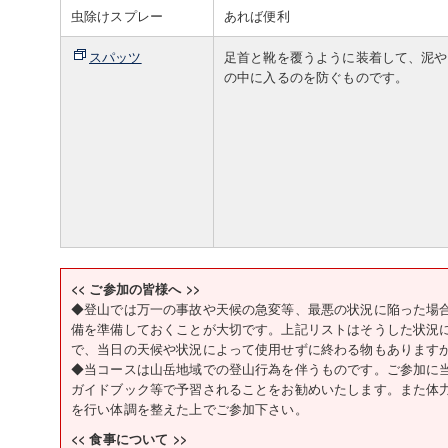
虫除けスプレー
あれば便利
スパッツ
足首と靴を覆うように装着して、泥や
の中に入るのを防ぐものです。
<< ご参加の皆様へ >>
◆登山では万一の事故や天候の急変等、最悪の状況に陥った場
備を準備しておくことが大切です。上記リストはそうした状況
で、当日の天候や状況によって使用せずに終わる物もあります
◆当コースは山岳地域での登山行為を伴うものです。ご参加に
ガイドブック等で予習されることをお勧めいたします。また体
を行い体調を整えた上でご参加下さい。
<< 食事について >>