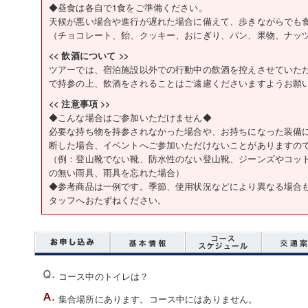
◆昼食は各自で1食をご準備ください。
天候が悪い場合や進行が遅れた場合に備えて、歩きながらでも
（チョコレート、飴、クッキー、おにぎり、パン、果物、ナッ
<< 飲酒について >>
ツアーでは、宿泊施設以外での行動中の飲酒を控えさせていた
で持参の上、飲酒をされることはご遠慮くださいますようお願
<< 注意事項 >>
◆こんな場合はご参加いただけません◆
必要な持ち物を持参されなかった場合や、お持ちになった装備
断した場合、イベントへご参加いただけないことがありますの
（例：登山靴でない靴、防水性のない登山靴、ジーンズやコッ
の無い雨具、雨具を忘れた場合）
◆参考商品は一例です。季節、使用状況などにより異なる場合
タッフへおたずねください。
コース中のトイレは？
集合場所にあります。コース中にはありません。