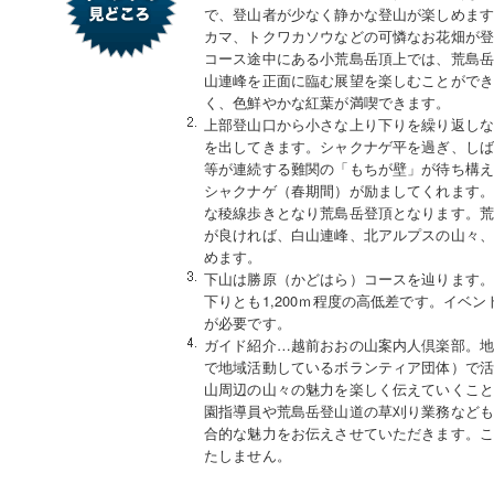
で、登山者が少なく静かな登山が楽しめま
カマ、トクワカソウなどの可憐なお花畑が
コース途中にある小荒島岳頂上では、荒島
山連峰を正面に臨む展望を楽しむことがで
く、色鮮やかな紅葉が満喫できます。
上部登山口から小さな上り下りを繰り返し
を出してきます。シャクナゲ平を過ぎ、し
等が連続する難関の「もちが壁」が待ち構
シャクナゲ（春期間）が励ましてくれます
な稜線歩きとなり荒島岳登頂となります。
が良ければ、白山連峰、北アルプスの山々、
めます。
下山は勝原（かどはら）コースを辿ります
下りとも1,200ｍ程度の高低差です。イベ
が必要です。
ガイド紹介…越前おおの山案内人倶楽部。
で地域活動しているボランティア団体）で
山周辺の山々の魅力を楽しく伝えていくこ
園指導員や荒島岳登山道の草刈り業務など
合的な魅力をお伝えさせていただきます。
たしません。