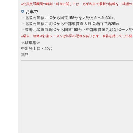
※公共交通機関の時刻・料金に関しては、必ず各自で最新の情報をご確認の
お車で
・北陸高速福井ICから国道158号を大野方面へ約30㎞。
・北陸高速福井北ICから中部縦貫道大野IC経由で約25㎞。
・東海北陸道白鳥ICから国道158号・中部縦貫道九頭竜ICー大野
※週末・連休や行楽シーズンは渋滞の恐れがあります。余裕を持ってご出発
≪駐車場≫
中出登山口・20台
無料