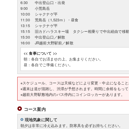
6:30
中出登山口・出発
9:00
小荒島岳
10:00
シャクナゲ平
11:30
荒島岳（1,523ｍ）・昼食
13:15
シャクナゲ平
15:15
旧カドハラスキー場 タクシー相乗りで中出経由で移
15:30
中出登山口／解散
16:00
JR越前大野駅前／解散
<< 食事について >>
朝：各自でお済ませの上、お集まりください。
昼：各自でご準備ください。
※スケジュール、コースは天候などにより変更・中止
※週末は道が混雑し、渋滞が予想されます。時間に余裕をもって
※越前大野駅敷地内のバス停内にコインロッカーがあります。
コース案内
現地気象に関して
朝夕は非常に冷え込みます。防寒具を必ずお持ちください。