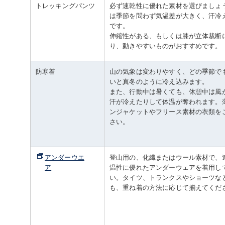
トレッキングパンツ
必ず速乾性に優れた素材を選びましょ
は季節を問わず気温差が大きく、汗冷
です。
伸縮性がある、もしくは膝が立体裁断
り、動きやすいものがおすすめです。
防寒着
山の気象は変わりやすく、どの季節で
いと真冬のように冷え込みます。
また、行動中は暑くても、休憩中は風
汗が冷えたりして体温が奪われます。
ンジャケットやフリース素材の衣類を
さい。
アンダーウエ
登山用の、化繊またはウール素材で、
ア
温性に優れたアンダーウェアを着用し
い。タイツ、トランクスやショーツな
も、重ね着の方法に応じて揃えてくだ