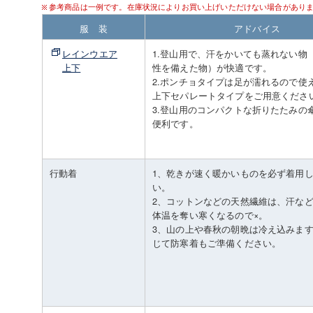
参考商品は一例です。在庫状況によりお買い上げいただけない場合があり
服 装
アドバイス
レインウエア
1.登山用で、汗をかいても蒸れない物
上下
性を備えた物）が快適です。
2.ポンチョタイプは足が濡れるので使
上下セパレートタイプをご用意くださ
3.登山用のコンパクトな折りたたみの
便利です。
行動着
1、乾きが速く暖かいものを必ず着用
い。
2、コットンなどの天然繊維は、汗な
体温を奪い寒くなるので×。
3、山の上や春秋の朝晩は冷え込みま
じて防寒着もご準備ください。