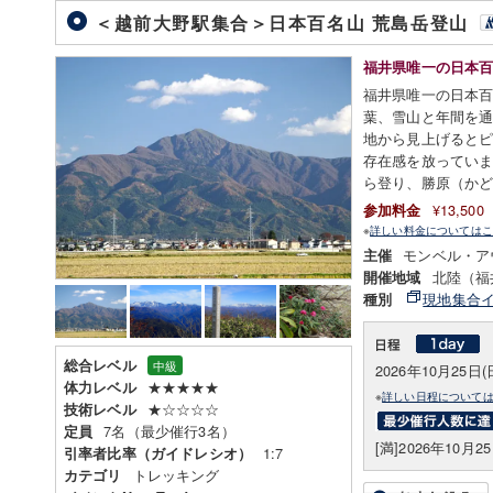
＜越前大野駅集合＞日本百名山 荒島岳登山
福井県唯一の日本
福井県唯一の日本
葉、雪山と年間を
地から見上げると
存在感を放ってい
ら登り、勝原（か
¥13,50
参加料金
※
詳しい料金についてはこ
モンベル・ア
主催
北陸（福
開催地域
現地集合
種別
総合レベル
中級
2026年10月25日(
★★★★★
体力レベル
※
詳しい日程について
★☆☆☆☆
技術レベル
7名（最少催行3名）
定員
[満]2026年10月2
1:7
引率者比率（ガイドレシオ）
トレッキング
カテゴリ