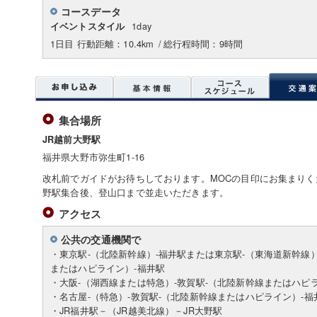
コースデータ
1day
イベントスタイル
1日目 行動距離：10.4km
/
総行程時間：9時間
集合場所
JR越前大野駅
福井県大野市弥生町1-16
改札前でガイドがお待ちしております。MOCの目印にお集まり
野駅集合後、登山口まで並走いただきます。
アクセス
公共の交通機関で
・東京駅-（北陸新幹線）-福井駅または東京駅-（東海道新幹線）
またはハピライン）-福井駅
・大阪-（湖西線または特急）-敦賀駅-（北陸新幹線またはハピ
・名古屋-（特急）-敦賀駅-（北陸新幹線またはハピライン）-福
・JR福井駅－（JR越美北線）－JR大野駅