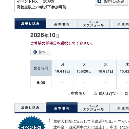
T20A09
イベントNo.
高校生以上70歳以下参加可能
2026
10
年
月
ご希望の開催日を選択してください。
月
火
水
集合時間
10月19日
10月20日
10月21日
10月
－
－
－
6:00
○ 空席あり △ 残りわずか □
越前大野駅に集合して荒島岳登山口へ向か
途料金・自家用車の方は並走）。中出（な