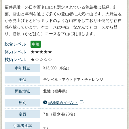
福井県唯一の日本百名山にも選定されている荒島岳は新緑、紅
葉、雪山と年間を通じて多くの登山者に人気の山です。大野盆地
から見上げるとピラミッドのような山容をしており圧倒的な存在
感を放っています。本コースは中出（なかんで）コースから登
り、勝原（かどはら）コースを下山に利用します。
総合レベル
中級
体力レベル
★★★★★
技術レベル
★☆☆☆☆
参加料金
¥13,500（税込）
主催
モンベル・アウトドア・チャレンジ
開催地域
北陸（福井県）
種別
現地集合イベント
定員
7名（最少催行3名）
引率者比率
1:7