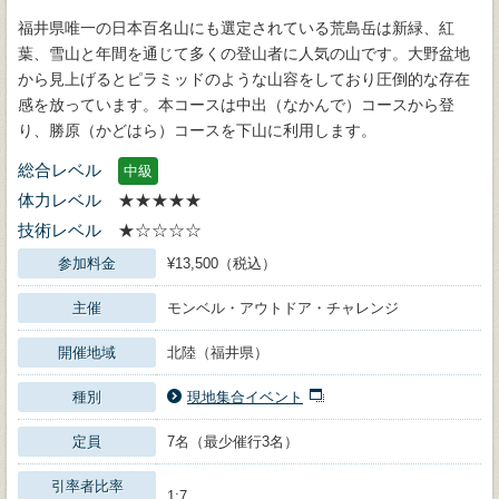
福井県唯一の日本百名山にも選定されている荒島岳は新緑、紅
葉、雪山と年間を通じて多くの登山者に人気の山です。大野盆地
から見上げるとピラミッドのような山容をしており圧倒的な存在
感を放っています。本コースは中出（なかんで）コースから登
り、勝原（かどはら）コースを下山に利用します。
総合レベル
中級
体力レベル
★★★★★
技術レベル
★☆☆☆☆
参加料金
¥13,500（税込）
主催
モンベル・アウトドア・チャレンジ
開催地域
北陸（福井県）
種別
現地集合イベント
定員
7名（最少催行3名）
引率者比率
1:7