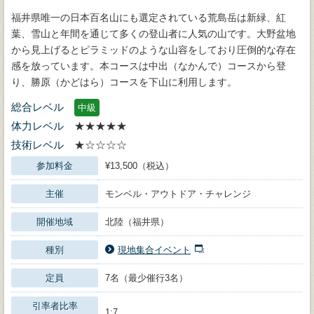
福井県唯一の日本百名山にも選定されている荒島岳は新緑、紅
葉、雪山と年間を通じて多くの登山者に人気の山です。大野盆地
から見上げるとピラミッドのような山容をしており圧倒的な存在
感を放っています。本コースは中出（なかんで）コースから登
り、勝原（かどはら）コースを下山に利用します。
総合レベル
中級
体力レベル
★★★★★
技術レベル
★☆☆☆☆
参加料金
¥13,500（税込）
主催
モンベル・アウトドア・チャレンジ
開催地域
北陸（福井県）
種別
現地集合イベント
定員
7名（最少催行3名）
引率者比率
1:7