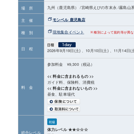
九州（鹿児島県）
/宮崎県えびの市末永
/霧島山
場 所
モンベル 鹿児島店
主 催
現地集合イベント
種 別
種別によって規約等が異な
日 程
2026年9月19日(土) 、10月10日(土) 、11月14日(
参加料金 ¥9,300（税込）
<< 料金に含まれるもの >>
ガイド料、保険料、消費税
料 金
<< 料金に含まれないもの >>
昼食、駐車場代
初級
体力レベル ★★☆☆☆
総合レベル