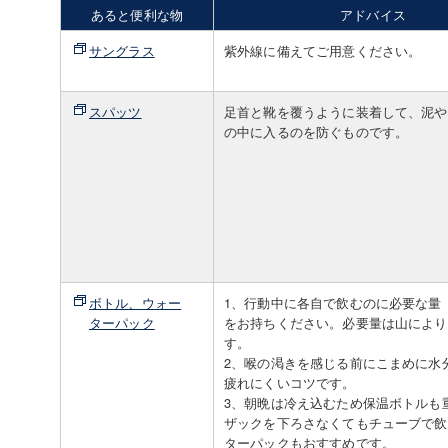
あると便利な物
アドバイス
サングラス
紫外線に備えてご用意ください。
スパッツ
足首と靴を覆うように装着して、泥や
の中に入るのを防ぐものです。
ボトル、ウォー
1、行動中に各自で飲むのに必要な量（
ターパック
をお持ちください。必要量は山により
す。
2、喉の渇きを感じる前にこまめに水
疲れにくいコツです。
3、朝晩は冷え込むため保温ボトルも
ザックを下ろさなくてもチューブで飲
ターパックもおすすめです。