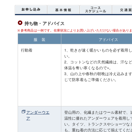
持ち物・アドバイス
参考商品は一例です。在庫状況によりお買い上げいただけない場合があり
服 装
アドバイス
行動着
1、乾きが速く暖かいものを必ず着用
い。
2、コットンなどの天然繊維は、汗な
体温を奪い寒くなるので×。
3、山の上や春秋の朝晩は冷え込みま
じて防寒着もご準備ください。
アンダーウエ
登山用の、化繊またはウール素材で、
ア
温性に優れたアンダーウェアを着用し
い。タイツ、トランクスやショーツな
も、重ね着の方法に応じて揃えてくだ