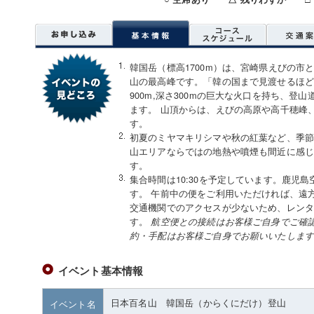
韓国岳（標高1700m）は、宮崎県えびの市
山の最高峰です。「韓の国まで見渡せるほど
900m,深さ300mの巨大な火口を持ち、
ます。 山頂からは、えびの高原や高千穂峰、
す。
初夏のミヤマキリシマや秋の紅葉など、季
山エリアならではの地熱や噴煙も間近に感
す。
集合時間は10:30を予定しています。鹿児
す。 午前中の便をご利用いただければ、遠
交通機関でのアクセスが少ないため、レン
す。
航空便との接続はお客様ご自身でご確
約・手配はお客様ご自身でお願いいたしま
イベント基本情報
日本百名山 韓国岳（からくにだけ）登山
イベント名