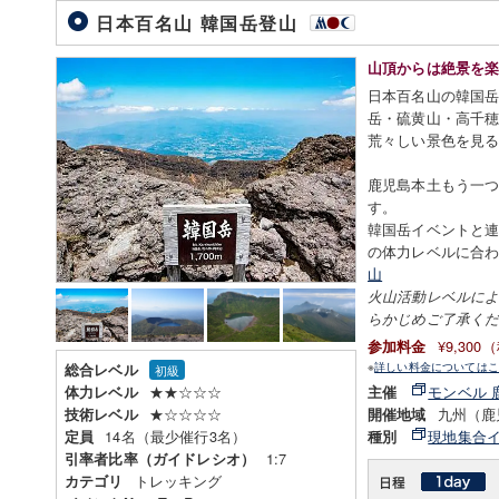
日本百名山 韓国岳登山
山頂からは絶景を
日本百名山の韓国
岳・硫黄山・高千
荒々しい景色を見
鹿児島本土もう一
す。
韓国岳イベントと
の体力レベルに合
山
火山活動レベルに
らかじめご了承く
¥9,30
参加料金
※
詳しい料金についてはこ
総合レベル
初級
★★☆☆☆
モンベル 
体力レベル
主催
★☆☆☆☆
九州（鹿
技術レベル
開催地域
14名（最少催行3名）
現地集合
定員
種別
1:7
引率者比率（ガイドレシオ）
トレッキング
カテゴリ