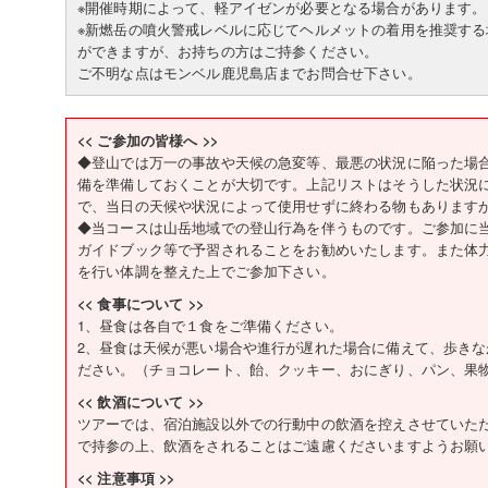
※開催時期によって、軽アイゼンが必要となる場合があります。
※新燃岳の噴火警戒レベルに応じてヘルメットの着用を推奨す
ができますが、お持ちの方はご持参ください。
ご不明な点はモンベル鹿児島店までお問合せ下さい。
<< ご参加の皆様へ >>
◆登山では万一の事故や天候の急変等、最悪の状況に陥った場
備を準備しておくことが大切です。上記リストはそうした状況
で、当日の天候や状況によって使用せずに終わる物もあります
◆当コースは山岳地域での登山行為を伴うものです。ご参加に
ガイドブック等で予習されることをお勧めいたします。また体
を行い体調を整えた上でご参加下さい。
<< 食事について >>
1、昼食は各自で１食をご準備ください。
2、昼食は天候が悪い場合や進行が遅れた場合に備えて、歩き
ださい。（チョコレート、飴、クッキー、おにぎり、パン、果
<< 飲酒について >>
ツアーでは、宿泊施設以外での行動中の飲酒を控えさせていた
で持参の上、飲酒をされることはご遠慮くださいますようお願
<< 注意事項 >>