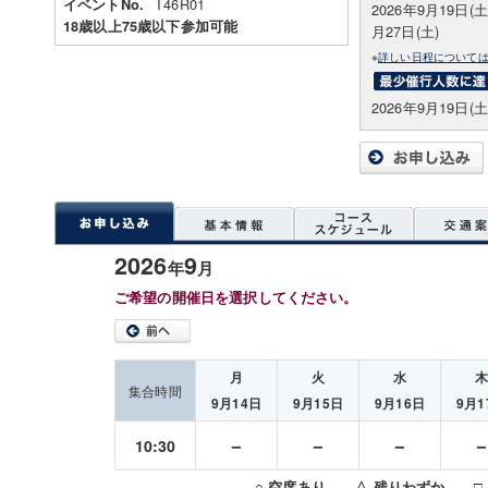
T46R01
イベントNo.
2026年9月19日(土
18歳以上75歳以下参加可能
月27日(土)
※
詳しい日程について
2026年9月19日(土
2026
9
年
月
ご希望の開催日を選択してください。
月
火
水
集合時間
9月14日
9月15日
9月16日
9月1
－
－
－
10:30
○ 空席あり △ 残りわずか □