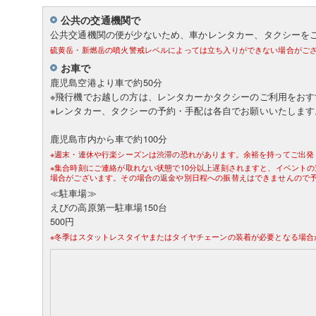
公共の交通機関で
公共交通機関の便が少ないため、車かレンタカー、タクシーを
硫黄岳・新燃岳の噴火警戒レベルによっては立ち入りができない場合がご
お車で
鹿児島空港より車で約50分
※飛行機でお越しの方は、レンタカーかタクシーのご利用をおす
※レンタカー、タクシーの予約・手配は各自でお願いいたします
鹿児島市内から車で約100分
※週末・連休や行楽シーズンは渋滞の恐れがあります。余裕を持ってご出発
※集合時刻にご連絡が取れない状態で10分以上遅刻されますと、イベント
場合がございます。その場合の返金や別日程への振替えはできませんので
≪駐車場≫
えびの高原第一駐車場150台
500円
※冬季はスタットレスタイヤまたはタイヤチェーンの装着が必要となる場合