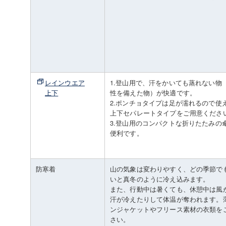
レインウエア
1.登山用で、汗をかいても蒸れない物
上下
性を備えた物）が快適です。
2.ポンチョタイプは足が濡れるので使
上下セパレートタイプをご用意くださ
3.登山用のコンパクトな折りたたみの
便利です。
防寒着
山の気象は変わりやすく、どの季節で
いと真冬のように冷え込みます。
また、行動中は暑くても、休憩中は風
汗が冷えたりして体温が奪われます。
ンジャケットやフリース素材の衣類を
さい。