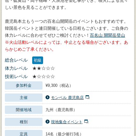
岳・硫黄山・高千穂峰・大浪池を望む事ができ、噴火による荒々
しい景色を見ることができます。
鹿児島本土もう一つの百名山開聞岳のイベントもおすすめです。
韓国岳イベントと連日開催している日程もございます。ご自身の
体力レベルに合わせてぜひご検討ください！
百名山 開聞岳登山
火山活動レベルによっては、中止となる場合がございます。あ
らかじめご了承ください。
総合レベル
初級
体力レベル
★★☆☆☆
技術レベル
★☆☆☆☆
参加料金
¥9,300（税込）
主催
モンベル 鹿児島店
開催地域
九州（鹿児島県）
種別
現地集合イベント
定員
14名（最少催行3名）