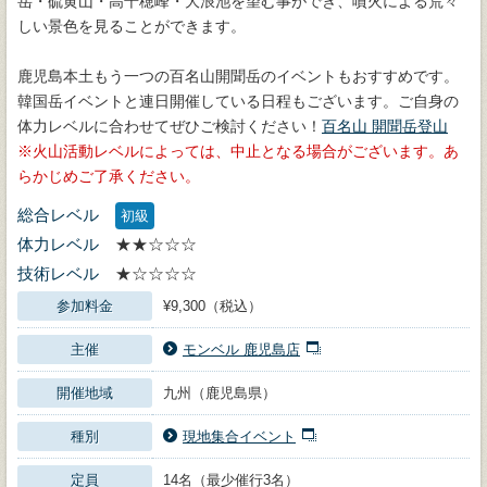
岳・硫黄山・高千穂峰・大浪池を望む事ができ、噴火による荒々
しい景色を見ることができます。
鹿児島本土もう一つの百名山開聞岳のイベントもおすすめです。
韓国岳イベントと連日開催している日程もございます。ご自身の
体力レベルに合わせてぜひご検討ください！
百名山 開聞岳登山
火山活動レベルによっては、中止となる場合がございます。あ
らかじめご了承ください。
総合レベル
初級
体力レベル
★★☆☆☆
技術レベル
★☆☆☆☆
参加料金
¥9,300（税込）
主催
モンベル 鹿児島店
開催地域
九州（鹿児島県）
種別
現地集合イベント
定員
14名（最少催行3名）