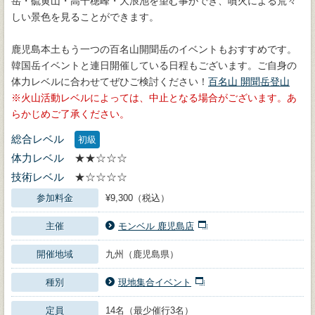
岳・硫黄山・高千穂峰・大浪池を望む事ができ、噴火による荒々
しい景色を見ることができます。
鹿児島本土もう一つの百名山開聞岳のイベントもおすすめです。
韓国岳イベントと連日開催している日程もございます。ご自身の
体力レベルに合わせてぜひご検討ください！
百名山 開聞岳登山
火山活動レベルによっては、中止となる場合がございます。あ
らかじめご了承ください。
総合レベル
初級
体力レベル
★★☆☆☆
技術レベル
★☆☆☆☆
参加料金
¥9,300（税込）
主催
モンベル 鹿児島店
開催地域
九州（鹿児島県）
種別
現地集合イベント
定員
14名（最少催行3名）