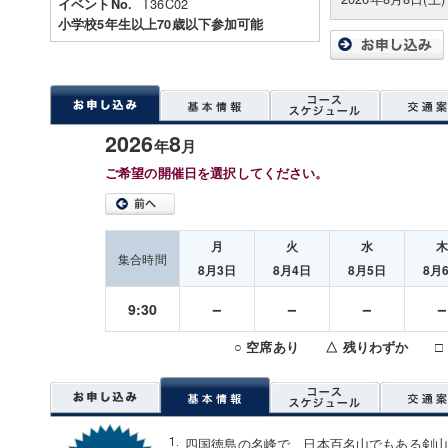
T36C02
イベントNo.
小学校5年生以上70歳以下参加可能
2026
8
年
月
ご希望の開催日を選択してください。
月
火
水
集合時間
8月3日
8月4日
8月5日
8月
－
－
－
9:30
○ 空席あり △ 残りわずか □
四国徳島の名峰で、日本百名山でもある剣山。