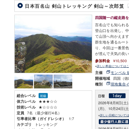
日本百名山 剣山トレッキング 剣山～次郎笈
四国随一の縦走路
百名山でも知られる
登山口を出発し、
て山頂へ向かえま
群生地を通るルー
り、今回は一番景
が澄んで天気の良
¥10,50
参加料金
※
詳しい料金についてはこ
モンベル 
主催
四国（徳
開催地域
現地集合
種別
総合レベル
初級
★★★☆☆
体力レベル
2026年8月8日(土
★☆☆☆☆
技術レベル
(月)、10月24日(土
7名（最少催行4名）
定員
※
詳しい日程について
1:7
引率者比率（ガイドレシオ）
トレッキング
カテゴリ
2026年8月8日(土)