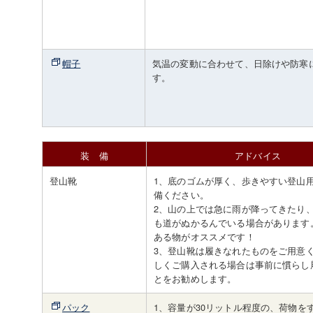
帽子
気温の変動に合わせて、日除けや防寒
す。
装 備
アドバイス
登山靴
1、底のゴムが厚く、歩きやすい登山
備ください。
2、山の上では急に雨が降ってきたり
も道がぬかるんでいる場合があります
ある物がオススメです！
3、登山靴は履きなれたものをご用意
しくご購入される場合は事前に慣らし
とをお勧めします。
パック
1、容量が30リットル程度の、荷物を