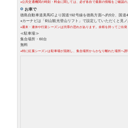
※公共交通機関の時刻・料金に関しては、必ず各自で最新の情報をご確認の
お車で
徳島自動車道美馬ICより国道192号線を徳島方面へ約5分、国道4
※カーナビは「剣山観光登山リフト」で設定していただくと見ノ
※週末・連休や行楽シーズンは渋滞の恐れがあります。余裕を持ってご出発
≪駐車場≫
集合場所・60台
無料
※特に紅葉シーズンは駐車場が混雑し、集合場所からかなり離れた場所へ誘導さ