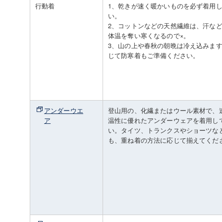
行動着
1、乾きが速く暖かいものを必ず着用
い。
2、コットンなどの天然繊維は、汗な
体温を奪い寒くなるので×。
3、山の上や春秋の朝晩は冷え込みま
じて防寒着もご準備ください。
アンダーウエ
登山用の、化繊またはウール素材で、
ア
温性に優れたアンダーウェアを着用し
い。タイツ、トランクスやショーツな
も、重ね着の方法に応じて揃えてくだ