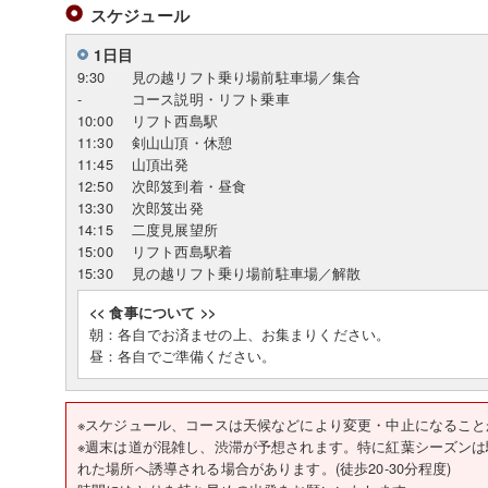
スケジュール
1日目
9:30
見の越リフト乗り場前駐車場／集合
-
コース説明・リフト乗車
10:00
リフト西島駅
11:30
剣山山頂・休憩
11:45
山頂出発
12:50
次郎笈到着・昼食
13:30
次郎笈出発
14:15
二度見展望所
15:00
リフト西島駅着
15:30
見の越リフト乗り場前駐車場／解散
<< 食事について >>
朝：各自でお済ませの上、お集まりください。
昼：各自でご準備ください。
※スケジュール、コースは天候などにより変更・中止になること
※週末は道が混雑し、渋滞が予想されます。特に紅葉シーズン
れた場所へ誘導される場合があります。(徒歩20-30分程度)