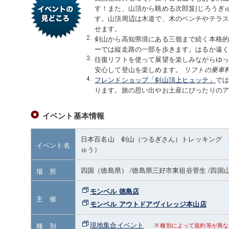
す！また、山頂から眺める次郎笈(じろうぎ
す。山頂周辺は木道で、木のベンチやテラ
せます。
剣山から高知県境にある三嶺まで続く本格
ーでは縦走路の一部を歩きます。はるか遠
往復リフトを使って展望を楽しみながらゆ
安心して登山を楽しめます。
リフトの乗車
フレンドショップ「剣山頂上ヒュッテ」
で
ります。旅の思い出やお土産にぴったりの
イベント基本情報
日本百名山 剣山（つるぎさん）トレッキング 
イベント名
ゅう）
四国（徳島県）
/徳島県三好市東祖谷菅生
/四国
場 所
モンベル 徳島店
主 催
モンベル アウトドアヴィレッジ本山店
現地集合イベント
種 別
種別によって規約等が異な