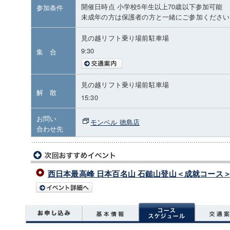
開催日時点 小学校5年生以上70歳以下参加可能
参加条件
未成年の方は保護者の方と一緒にご参加ください
見の越リフト乗り場前駐車場
9:30
集 合
見の越リフト乗り場前駐車場
解 散
15:30
お問い
モンベル 徳島店
合わせ先
西日本最高峰 日本百名山 石鎚山登山＜成就コース