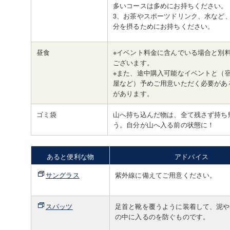
多いコースは多めにお持ちください。
3、お茶やスポーツドリンク、水など
分を摂るためにお持ちください。
昼食
※イベント料金に含んでいる場合と別
ございます。
※また、途中購入可能なイベントと（
屋など）予めご用意いただく必要があ
があります。
ゴミ袋
山へ持ち込んだ物は、全て残さず持ち
う。自分が山へ入る前の状態に！
あると便利な物
アドバイス
サングラス
紫外線に備えてご用意ください。
スパッツ
足首と靴を覆うように装着して、泥や
の中に入るのを防ぐものです。