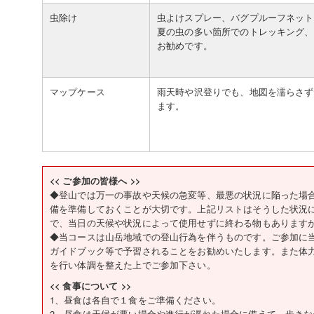
虫除け
虫よけスプレー、バグプルーフネット
夏の虫の多い箇所でのトレッキング、
お勧めです。
マップケース
雨天時や沢登りでも、地図を濡らさず
ます。
<< ご参加の皆様へ >>
◆登山では万一の事故や天候の急変等、最悪の状況に陥った場
備を準備しておくことが大切です。上記リストはそうした状況
で、当日の天候や状況によって使用せずに終わる物もあります
◆当コースは山岳地域での登山行為を伴うものです。ご参加に
ガイドブック等で予習されることをお勧めいたします。また体
を行い体調を整えた上でご参加下さい。
<< 食事について >>
1、昼食は各自で１食をご準備ください。
2、昼食は天候が悪い場合や進行が遅れた場合に備えて、歩き