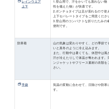
レインウエア
1.登山用で、汗をかいても蒸れない物
上下
性を備えた物）が快適です。
2.ポンチョタイプは足が濡れるので使
上下セパレートタイプをご用意くださ
3.登山用のコンパクトな折りたたみの
便利です。
防寒着
山の気象は変わりやすく、どの季節で
いと真冬のように冷え込みます。
また、行動中は暑くても、休憩中は風
汗が冷えたりして体温が奪われます。
ンジャケットやフリース素材の衣類を
さい。
手袋
気温の変動に合わせて、日除けや防寒
す。