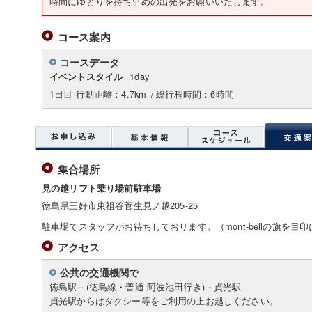
時間にゆとりを持ち早めの出発をお願いいたします。
コース案内
コースデータ
1day
イベントスタイル
1日目 行動距離：4.7km
/
総行程時間：6時間
集合場所
見の越リフト乗り場前駐車場
徳島県三好市東祖谷菅生見ノ越205-25
駐車場でスタッフがお待ちしております。（mont-bellの旗を目
アクセス
公共の交通機関で
徳島駅－(徳島線・普通 阿波池田行き)－貞光駅
貞光駅からはタクシー等をご利用の上お越しください。