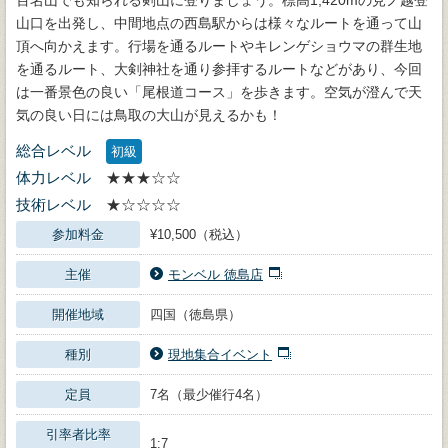
山口を出発し、中間地点の西島駅からは様々なルートを通って山
頂へ向かえます。行場を通るルートやキレンゲショウマの群生地
を通るルート、大剣神社を通り参拝するルートなどがあり、今回
は一番景色の良い「尾根道コース」を歩きます。空気が澄んで天
気の良い日には鳥取の大山が見えるかも！
総合レベル
初級
体力レベル
★★★☆☆
技術レベル
★☆☆☆☆
参加料金
¥10,500（税込）
主催
モンベル 徳島店
開催地域
四国（徳島県）
種別
現地集合イベント
定員
7名（最少催行4名）
引率者比率
1:7