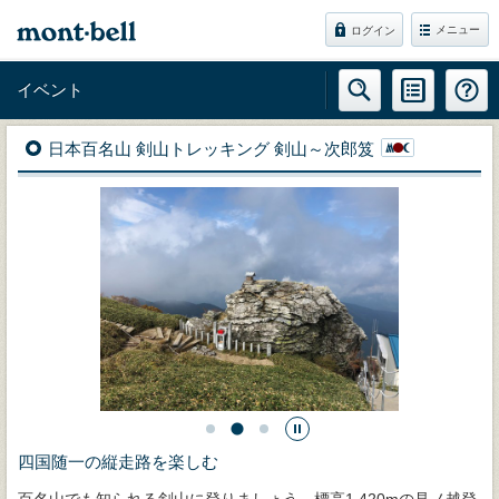
メニュー
ログイン
イベント
日本百名山 剣山トレッキング 剣山～次郎笈
四国随一の縦走路を楽しむ
百名山でも知られる剣山に登りましょう。標高1,420mの見ノ越登