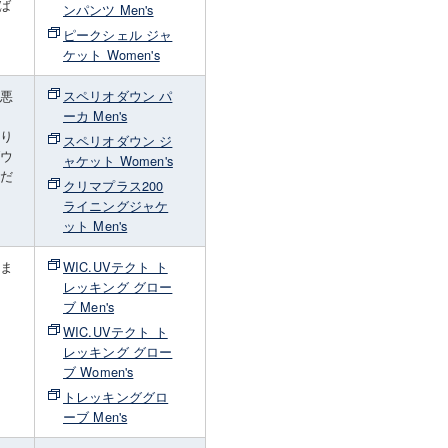
ば
ンパンツ Men's
ピークシェル ジャ
ケット Women's
が悪
スペリオダウン パ
ーカ Men's
たり
スペリオダウン ジ
ダウ
ャケット Women's
くだ
クリマプラス200
ライニングジャケ
ット Men's
しま
WIC.UVテクト ト
レッキング グロー
ブ Men's
WIC.UVテクト ト
レッキング グロー
ブ Women's
トレッキンググロ
ーブ Men's