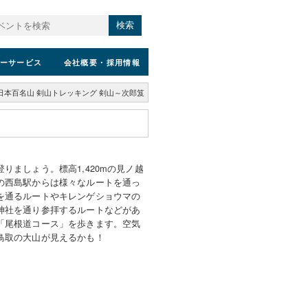
検索
ーサービス
会社概要
・採用情報
日本百名山 剣山トレッキング 剣山～次郎笈
りましょう。標高1,420mの見ノ越
の西島駅からは様々なルートを通っ
を通るルートやキレンゲショウマの
神社を通り参拝するルートなどがあ
「尾根道コース」を歩きます。空気
鳥取の大山が見えるかも！