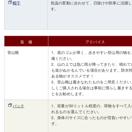
帽子
気温の変動に合わせて、日除けや防寒に活躍
す。
装 備
アドバイス
登山靴
1、底のゴムが厚く、歩きやすい登山用の物を
備ください。
2、山の上では急に雨が降ってきたり、晴れて
も道がぬかるんでいる場合があります。防水
ある物がオススメです！
3、登山靴は履きなれたものをご用意ください
しくご購入される場合は事前に慣らし履きす
とをお勧めします。
パック
1、容量が30リットル程度の、荷物をすべて入
れるものを選んでください。
2、身体のサイズに合ったものが背負いやすい
す。