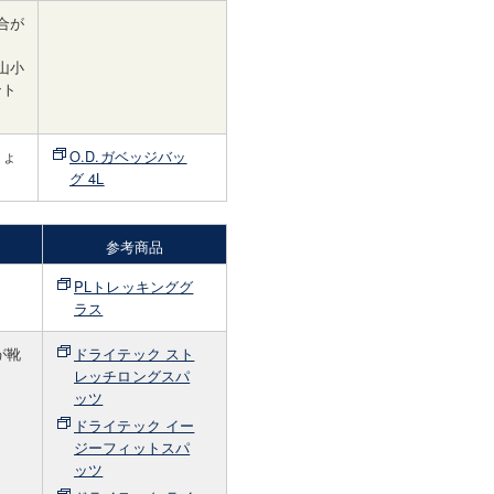
合が
山小
ント
しょ
O.D.ガベッジバッ
グ 4L
参考商品
PLトレッキンググ
ラス
が靴
ドライテック スト
レッチロングスパ
ッツ
ドライテック イー
ジーフィットスパ
ッツ