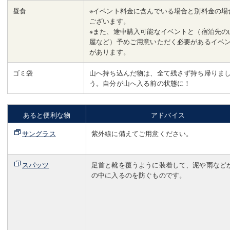
昼食
※イベント料金に含んでいる場合と別料金の場
ございます。
※また、途中購入可能なイベントと（宿泊先の
屋など）予めご用意いただく必要があるイベ
があります。
ゴミ袋
山へ持ち込んだ物は、全て残さず持ち帰りま
う。自分が山へ入る前の状態に！
あると便利な物
アドバイス
サングラス
紫外線に備えてご用意ください。
スパッツ
足首と靴を覆うように装着して、泥や雨など
の中に入るのを防ぐものです。