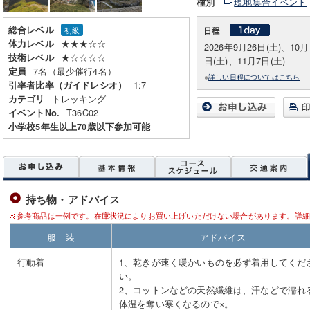
現地集合イベント
種別
総合レベル
初級
★★★☆☆
体力レベル
2026年9月26日(土)、10月
★☆☆☆☆
技術レベル
日(土)、11月7日(土)
7名（最少催行4名）
定員
※
詳しい日程についてはこちら
1:7
引率者比率（ガイドレシオ）
トレッキング
カテゴリ
T36C02
イベントNo.
小学校5年生以上70歳以下参加可能
持ち物・アドバイス
参考商品は一例です。在庫状況によりお買い上げいただけない場合があります。詳細
服 装
アドバイス
行動着
1、乾きが速く暖かいものを必ず着用してくだ
い。
2、コットンなどの天然繊維は、汗などで濡れ
体温を奪い寒くなるので×。