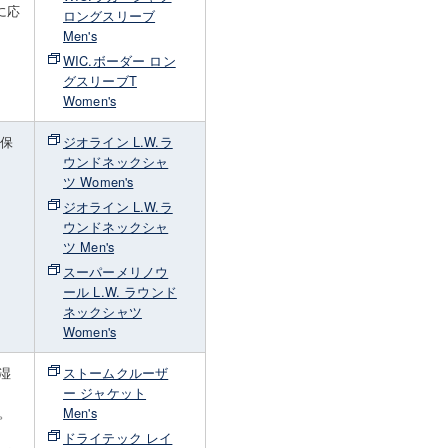
に応
ロングスリーブ
Men's
WIC.ボーダー ロン
グスリーブT
Women's
・保
ジオライン L.W.ラ
さ
ウンドネックシャ
着
ツ Women's
ジオライン L.W.ラ
ウンドネックシャ
ツ Men's
スーパーメリノウ
ール L.W. ラウンド
ネックシャツ
Women's
湿
ストームクルーザ
ー ジャケット
。
Men's
ドライテック レイ