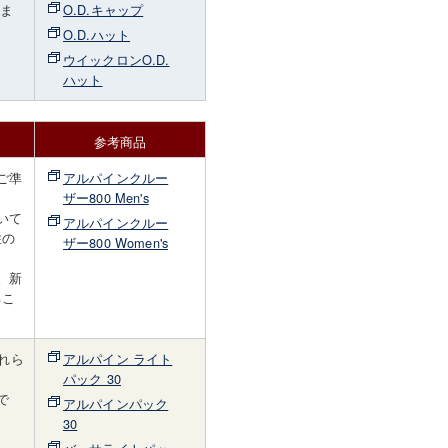
しま
O.D.キャップ
O.D.ハット
ウイックロンO.D.
ハット
参考商品
ご準
アルパインクルー
ザー800 Men's
いて
アルパインクルー
性の
ザー800 Women's
。新
るこ
れら
アルパイン ライト
パック 30
で
アルパインパック
30