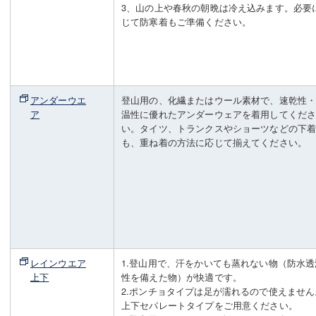
3、山の上や春秋の朝晩は冷え込みます。必要
じて防寒着もご準備ください。
アンダーウエ
登山用の、化繊またはウール素材で、速乾性
ア
温性に優れたアンダーウェアを着用してくだ
い。タイツ、トランクスやショーツなどの下
も、重ね着の方法に応じて揃えてください。
レインウエア
1.登山用で、汗をかいても蒸れない物（防水透
上下
性を備えた物）が快適です。
2.ポンチョタイプは足が濡れるので使えません
上下セパレートタイプをご用意ください。