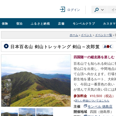
ログイン
保険
宿泊
ふるさと納税
店舗
モンベル
クラブ
カスタマ
ホーム
>
イベント
>
イベント一覧
>
日本百名山 剣山トレッキング 剣山～次郎笈
四国随一の縦走路を楽しむ
百名山でも知られる剣山に登
登山口を出発し、中間地点
て山頂へ向かえます。行場
群生地を通るルート、大剣
り、今回は一番景色の良い
が澄んで天気の良い日には
¥10,500（税込）
参加料金
※
詳しい料金についてはこちら
モンベル 徳島店
主催
四国（徳島県）
開催地域