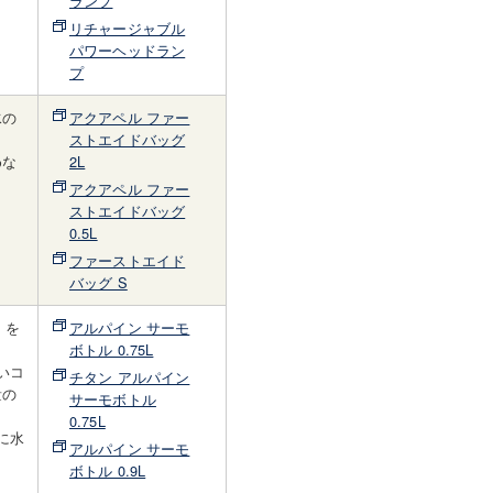
ランプ
リチャージャブル
パワーヘッドラン
プ
水の
アクアペル ファー
ストエイドバッグ
めな
2L
アクアペル ファー
ストエイドバッグ
0.5L
ファーストエイド
バッグ S
）を
アルパイン サーモ
ボトル 0.75L
いコ
チタン アルパイン
量の
サーモボトル
0.75L
に水
アルパイン サーモ
ボトル 0.9L