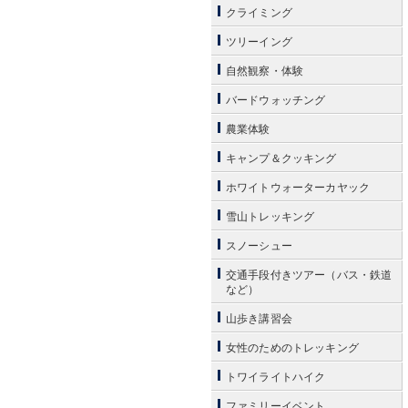
クライミング
ツリーイング
自然観察・体験
バードウォッチング
農業体験
キャンプ＆クッキング
ホワイトウォーターカヤック
雪山トレッキング
スノーシュー
交通手段付きツアー（バス・鉄道
など）
山歩き講習会
女性のためのトレッキング
トワイライトハイク
ファミリーイベント