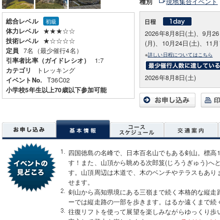
現地集合イベント
種別
総合レベル
初級
★★★☆☆
体力レベル
2026年8月8日(土)、9月2
★☆☆☆☆
技術レベル
(月)、10月24日(土)、11月
7名（最少催行4名）
定員
※
詳しい日程についてはこちら
1:7
引率者比率（ガイドレシオ）
トレッキング
カテゴリ
2026年8月8日(土)
T36C02
イベントNo.
小学校5年生以上70歳以下参加可能
四国徳島の名峰で、日本百名山でもある剣山。標高1
す！また、山頂から眺める次郎笈(じろうぎゅう)へ
す。山頂周辺は木道で、木のベンチやテラスもあり
せます。
剣山から高知県境にある三嶺まで続く本格的な縦走
ーでは縦走路の一部を歩きます。はるか遠くまで続
往復リフトを使って展望を楽しみながらゆっくり歩