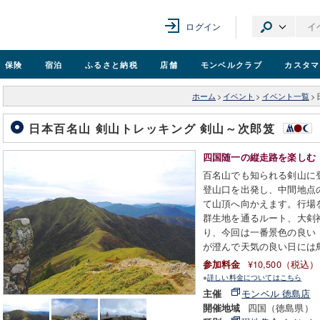
ログイン
保険
宿泊
ふるさと納税
店舗
モンベル
クラブ
カスタマ
ホーム
>
イベント
>
イベント一覧
>
日本百名山 剣山トレッキング 剣山～次郎笈
四国随一の縦走路を楽しむ
百名山でも知られる剣山に登
登山口を出発し、中間地点
て山頂へ向かえます。行場
群生地を通るルート、大剣
り、今回は一番景色の良い
が澄んで天気の良い日には
¥10,500（税込）
参加料金
※
詳しい料金についてはこちら
モンベル 徳島店
主催
四国（徳島県）
開催地域