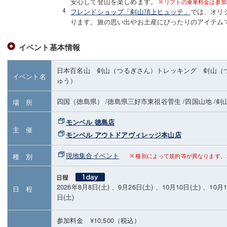
安心して登山を楽しめます。
リフトの乗車料金は参加
フレンドショップ「剣山頂上ヒュッテ」
では、オリ
ります。旅の思い出やお土産にぴったりのアイテム
イベント基本情報
日本百名山 剣山（つるぎさん）トレッキング 剣山（
イベント名
ゅう）
四国（徳島県）
/徳島県三好市東祖谷菅生
/四国山地
/剣
場 所
モンベル 徳島店
主 催
モンベル アウトドアヴィレッジ本山店
現地集合イベント
種 別
種別によって規約等が異なります。
2026年8月8日(土) 、9月26日(土) 、10月10日(土) 、10月1
日 程
日(土)
参加料金 ¥10,500（税込）