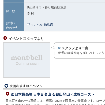
見の越リフト乗り場前駐車場
解 散
15:30
お問い
モンベル 徳島店
合わせ先
イベントスタッフより
スタッフより一言
絶景の稜線歩きを楽しみましょう
西日本最高峰 日本百名山 石鎚山登山＜成就コース＞
日本百名山の一つ石鎚山は、標高1,982mで西日本の最高峰です。ロー