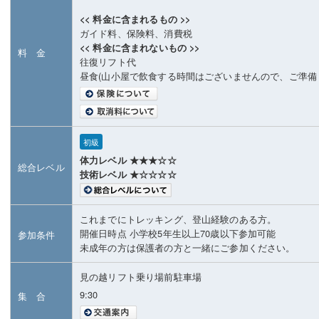
<< 料金に含まれるもの >>
ガイド料、保険料、消費税
<< 料金に含まれないもの >>
料 金
往復リフト代
昼食(山小屋で飲食する時間はございませんので、ご準備
初級
体力レベル ★★★☆☆
総合レベル
技術レベル ★☆☆☆☆
これまでにトレッキング、登山経験のある方。
開催日時点 小学校5年生以上70歳以下参加可能
参加条件
未成年の方は保護者の方と一緒にご参加ください。
見の越リフト乗り場前駐車場
9:30
集 合