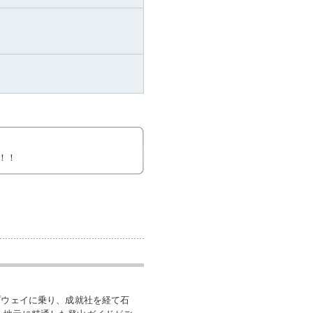
！！
プウェイに乗り、成就社を経て石