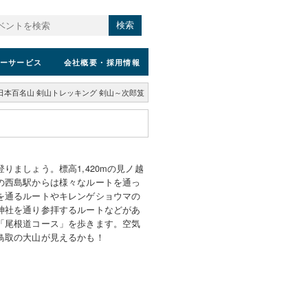
検索
ーサービス
会社概要
・採用情報
日本百名山 剣山トレッキング 剣山～次郎笈
りましょう。標高1,420mの見ノ越
の西島駅からは様々なルートを通っ
を通るルートやキレンゲショウマの
神社を通り参拝するルートなどがあ
「尾根道コース」を歩きます。空気
鳥取の大山が見えるかも！