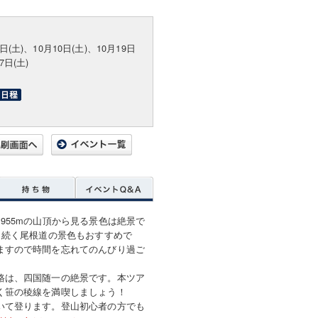
6日(土)、10月10日(土)、10月19日
7日(土)
955mの山頂から見る景色は絶景で
と続く尾根道の景色もおすすめで
ますので時間を忘れてのんびり過ご
路は、四国随一の絶景です。本ツア
く笹の稜線を満喫しましょう！
いて登ります。登山初心者の方でも