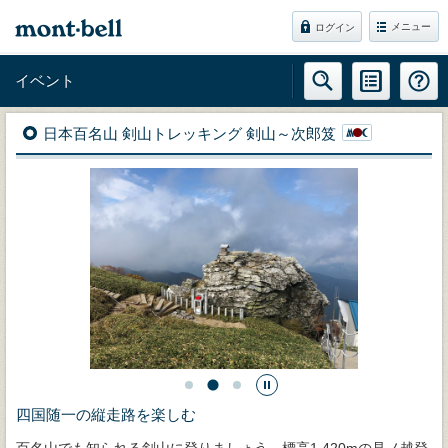
メニュー
ログイン
イベント
日本百名山 剣山トレッキング 剣山～次郎笈
四国随一の縦走路を楽しむ
百名山でも知られる剣山に登りましょう。標高1,420mの見ノ越登