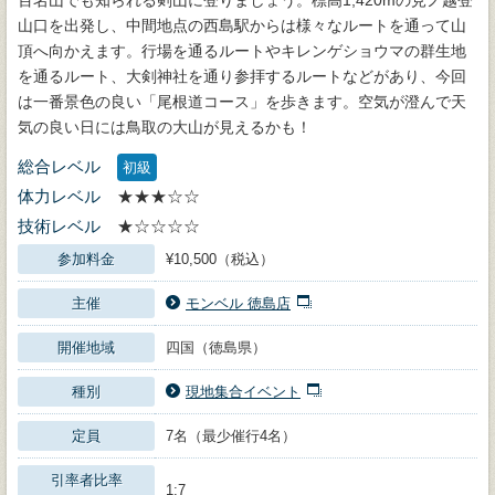
山口を出発し、中間地点の西島駅からは様々なルートを通って山
頂へ向かえます。行場を通るルートやキレンゲショウマの群生地
を通るルート、大剣神社を通り参拝するルートなどがあり、今回
は一番景色の良い「尾根道コース」を歩きます。空気が澄んで天
気の良い日には鳥取の大山が見えるかも！
総合レベル
初級
体力レベル
★★★☆☆
技術レベル
★☆☆☆☆
参加料金
¥10,500（税込）
主催
モンベル 徳島店
開催地域
四国（徳島県）
種別
現地集合イベント
定員
7名（最少催行4名）
引率者比率
1:7