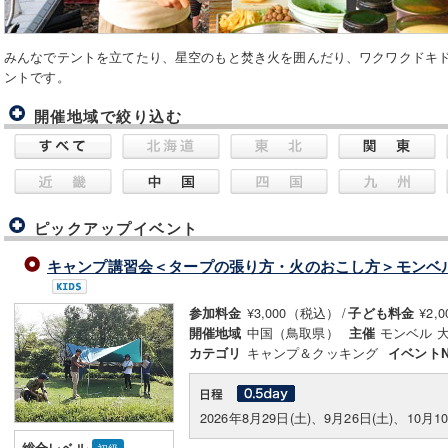
みんなでテントを立てたり、星空のもと焚き火を囲んだり、ワクワクドキ
ントです。
開催地域で絞り込む
ピックアップイベント
キャンプ講習会＜タープの張り方・火のおこし方＞モンベ
¥3,000（税込）
/
¥2,
参加料金
子ども料金
中国（鳥取県）
モンベル 
開催地域
主催
キャンプ＆クッキング
カテゴリ
イベントN
2026年8月29日(土)、9月26日(土)、10月1