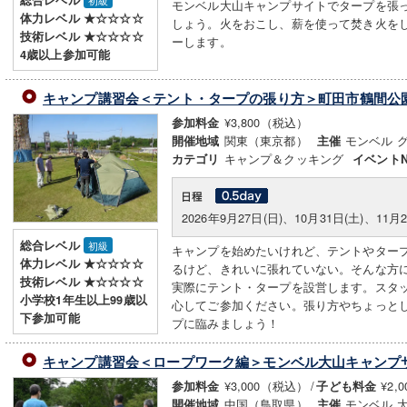
総合レベル
初級
モンベル大山キャンプサイトでタープを張
体力レベル ★☆☆☆☆
しょう。火をおこし、薪を使って焚き火を
技術レベル ★☆☆☆☆
ーします。
4歳以上参加可能
キャンプ講習会＜テント・タープの張り方＞町田市鶴間公
¥3,800（税込）
参加料金
関東（東京都）
モンベル 
開催地域
主催
キャンプ＆クッキング
カテゴリ
イベントN
2026年9月27日(日)、10月31日(土)、11月2
総合レベル
初級
キャンプを始めたいけれど、テントやター
体力レベル ★☆☆☆☆
るけど、きれいに張れていない。そんな方
技術レベル ★☆☆☆☆
実際にテント・タープを設営します。スタ
小学校1年生以上99歳以
心してご参加ください。張り方やちょっと
下参加可能
プに臨みましょう！
キャンプ講習会＜ロープワーク編＞モンベル大山キャンプ
¥3,000（税込）
/
¥2,
参加料金
子ども料金
中国（鳥取県）
モンベル 
開催地域
主催