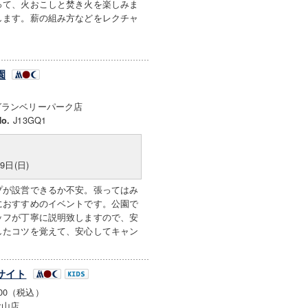
って、火おこしと焚き火を楽しみま
します。薪の組み方などをレクチャ
園
グランベリーパーク店
J13GQ1
o.
9日(日)
プが設営できるか不安。張ってはみ
におすすめのイベントです。公園で
ッフが丁寧に説明致しますので、安
したコツを覚えて、安心してキャン
サイト
000（税込）
大山店