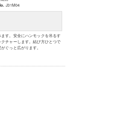
J31M04
o.
べます。安全にハンモックを吊るす
レクチャーします。結び方ひとつで
度がぐっと広がります。