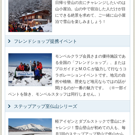
日帰り登山の次にチャレンジしたいのは
山小屋泊。山の中で宿泊した人だけが目
にできる絶景を求めて、ご一緒に山小屋
泊で雪山を楽しみましょう！
フレンドショップ提携イベント
モンベルクラブ会員さまの優待施設であ
る全国の「フレンドショップ」、または
プロガイドとM.O.C.が協力して行なうコ
ラボレーションイベントです。地元の自
然や植物、歴史など地元ならではの話が
聞けるのが一番の魅力です。 （※一部イ
ベントを除き、モンベルスタッフは同行しません。）
ステップアップ至仏山シリーズ
軽アイゼンとダブルストックで雪山にチ
ャレンジ！雪山登山が初めての人も、毎
月1回のステップアップ登山で低山から