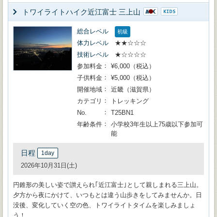
トワイライトハイク近江富士 三上山
総合レベル
初級
体力レベル
★★☆☆☆
技術レベル
★☆☆☆☆
参加料金
¥6,000（税込）
子供料金
¥5,000（税込）
開催地域
近畿（滋賀県）
カテゴリ
トレッキング
No.
T25BN1
年齢条件
小学校3年生以上75歳以下参加可
能
日程
1day
2026年10月31日(土)
円錐形の美しい姿で讃えられ｢近江富士｣として親しまれる三上山。
夕方から夜にかけて、いつもとは違う山歩きをしてみませんか。日
没後、変化していく空の色、トワイライトタイムを楽しみましょ
う！