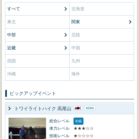
すべて
北海道
東北
関東
中部
北陸
近畿
中国
四国
九州
沖縄
海外
ピックアップイベント
トワイライトハイク 高尾山
総合レベル
初級
体力レベル
★★★☆☆
技術レベル
★☆☆☆☆