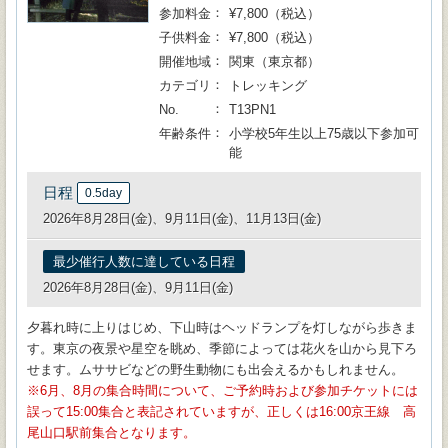
参加料金
¥7,800（税込）
子供料金
¥7,800（税込）
開催地域
関東（東京都）
カテゴリ
トレッキング
No.
T13PN1
年齢条件
小学校5年生以上75歳以下参加可
能
日程
0.5day
2026年8月28日(金)、9月11日(金)、11月13日(金)
最少催行人数に達している日程
2026年8月28日(金)、9月11日(金)
夕暮れ時に上りはじめ、下山時はヘッドランプを灯しながら歩きま
す。東京の夜景や星空を眺め、季節によっては花火を山から見下ろ
せます。ムササビなどの野生動物にも出会えるかもしれません。
6月、8月の集合時間について、ご予約時および参加チケットには
誤って15:00集合と表記されていますが、正しくは16:00京王線 高
尾山口駅前集合となります。