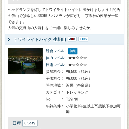
ヘッドランプを灯してトワイライトハイクに出かけましょう！関西
の低山では珍しい360度大パノラマが広がり、京阪神の夜景が一望
できます。
人気の交野山の夕暮れをご一緒に楽しみませんか。
トワイライトハイク 生駒山
総合レベル
初級
体力レベル
★★☆☆☆
技術レベル
★☆☆☆☆
参加料金
¥6,500（税込）
子供料金
¥6,000（税込）
開催地域
近畿（奈良県）
カテゴリ
トレッキング
No.
T29IN0
年齢条件
小学校1年生以上75歳以下参加可
能
日程
0.5day