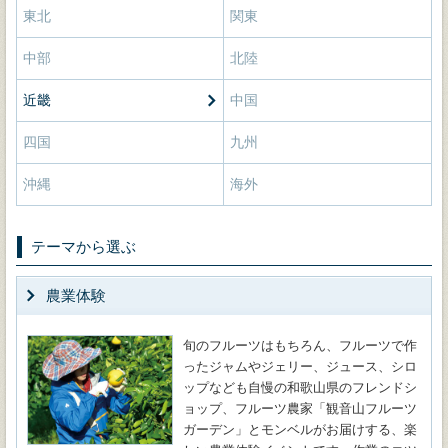
東北
関東
中部
北陸
近畿
中国
四国
九州
沖縄
海外
テーマから選ぶ
農業体験
旬のフルーツはもちろん、フルーツで作
ったジャムやジェリー、ジュース、シロ
ップなども自慢の和歌山県のフレンドシ
ョップ、フルーツ農家「観音山フルーツ
ガーデン」とモンベルがお届けする、楽