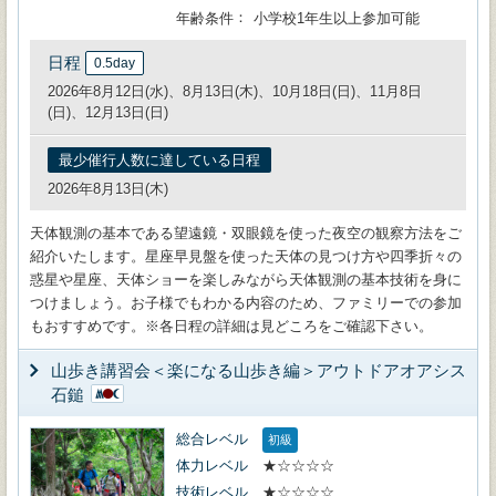
年齢条件
小学校1年生以上参加可能
日程
0.5day
2026年8月12日(水)、8月13日(木)、10月18日(日)、11月8日
(日)、12月13日(日)
最少催行人数に達している日程
2026年8月13日(木)
天体観測の基本である望遠鏡・双眼鏡を使った夜空の観察方法をご
紹介いたします。星座早見盤を使った天体の見つけ方や四季折々の
惑星や星座、天体ショーを楽しみながら天体観測の基本技術を身に
つけましょう。お子様でもわかる内容のため、ファミリーでの参加
もおすすめです。※各日程の詳細は見どころをご確認下さい。
山歩き講習会＜楽になる山歩き編＞アウトドアオアシス
石鎚
総合レベル
初級
体力レベル
★☆☆☆☆
技術レベル
★☆☆☆☆