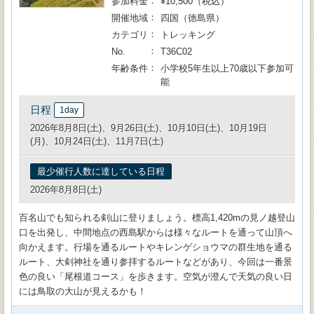
参加料金
¥10,500（税込）
開催地域
四国（徳島県）
カテゴリ
トレッキング
No.
T36C02
年齢条件
小学校5年生以上70歳以下参加可
能
日程
1day
2026年8月8日(土)、9月26日(土)、10月10日(土)、10月19日
(月)、10月24日(土)、11月7日(土)
最少催行人数に達している日程
2026年8月8日(土)
百名山でも知られる剣山に登りましょう。標高1,420mの見ノ越登山
口を出発し、中間地点の西島駅からは様々なルートを通って山頂へ
向かえます。行場を通るルートやキレンゲショウマの群生地を通る
ルート、大剣神社を通り参拝するルートなどがあり、今回は一番景
色の良い「尾根道コース」を歩きます。空気が澄んで天気の良い日
には鳥取の大山が見えるかも！