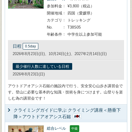
参加料金
¥3,800（税込）
開催地域
四国（愛媛県）
カテゴリ
トレッキング
No.
T38S05
年齢条件
中学生以上参加可能
日程
0.5day
2026年8月23日(日)、10月24日(土)、2027年2月14日(日)
最少催行人数に達している日程
2026年8月23日(日)
アウトドアオアシス石鎚の施設内で行う、安全安心山歩き講習会で
す。登山に必要な基本的な知識・技術を身につけます。山登りを楽
しむ為の講習会です！
クライミングガイドに学ぶ クライミング講座＜懸垂下
降＞アウトドアオアシス石鎚
総合レベル
中級