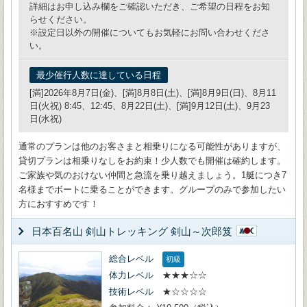
詳細はお申し込み欄をご確認いただき、ご希望の日程をお知
らせください。
※設定日以外の開催についてもお気軽にお問い合わせくださ
い。
最少催行人数に達している日程
[満]2026年8月7日(金)、[満]8月8日(土)、[満]8月9日(日)、8月11
日(火祝) 8:45、12:45、8月22日(土)、[満]9月12日(土)、9月23
日(水祝)
通常のプランは他のお客さまと相乗りになる可能性がありますが、
貸切プランは相乗りなしをお約束！少人数でも開催は確約します。
ご家族や気のおけない仲間と急流を乗り越えましょう。1艇につき7
名様までボートに乗ることができます。グループのみで参加したい
方におすすめです！
日本百名山 剣山トレッキング 剣山～次郎笈
総合レベル
初級
体力レベル
★★★☆☆
技術レベル
★☆☆☆☆