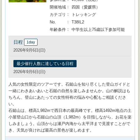
開催地域
四国（愛媛県）
カテゴリ
トレッキング
No.
T38IL2
年齢条件
中学生以上75歳以下参加可能
日程
1day
2026年9月6日(日)
最少催行人数に達している日程
2026年9月6日(日)
人気の女性限定のツアーです。石鎚山を知り尽くした登山ガイドと
一緒にわきあいあいと石鎚の自然を楽しみませんか。山の解説はも
ちろん、登山にあたっての女性特有の悩みや心配もご相談くださ
い。
石鎚山は、標高1,982mで西日本の最高峰です。標高1492m地点の土
小屋登山口から石鎚山の山頂（1,982m）を目指しながら、お花を楽
しみましょう。山頂からは瀬戸内海から太平洋まで見渡すことがで
き、天気が良ければ最高の景色が楽しめます。