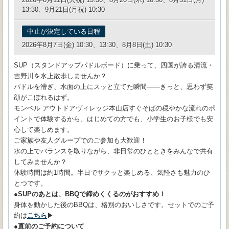
13:30、9月21日(月祝) 10:30
中止が決定している日程
2026年8月7日(金) 10:30、13:30、8月8日(土) 10:30
SUP（スタンドアップパドルボード）に乗って、四国が誇る清流・
吉野川を水上散歩しませんか？
パドルを漕ぎ、水面の上にスッと立てた瞬間——きっと、思わず笑
顔がこぼれるはず。
モンベル アウトドアヴィレッジ本山店すぐそばの穏やかな流れのポ
イントで体験するから、はじめての方でも、小学生のお子様でも安
心して楽しめます。
ご家族や友人グループでのご参加も大歓迎！
水の上でバランスを取りながら、非日常のひとときをみんなで共有
してみませんか？
体験時間は約1時間。半日でサクッと楽しめる、気軽さも魅力のひ
とつです。
●SUPのあとは、BBQで締めくくるのがおすすめ！
身体を動かした後のBBQは、格別のおいしさです。セットでのご予
約は
こちら
▶
●直前のご予約について