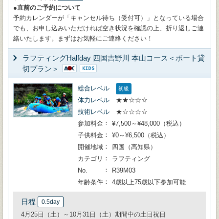
●直前のご予約について
予約カレンダーが「キャンセル待ち（受付可）」となっている場合
でも、お申し込みいただければ空き状況を確認の上、折り返しご連
絡いたします。まずはお気軽にご連絡ください！
ラフティングHalfday 四国吉野川 本山コース＜ボート貸
切プラン＞
総合レベル
初級
体力レベル
★★☆☆☆
技術レベル
★☆☆☆☆
参加料金
¥7,500～¥48,000（税込）
子供料金
¥0～¥6,500（税込）
開催地域
四国（高知県）
カテゴリ
ラフティング
No.
R39M03
年齢条件
4歳以上75歳以下参加可能
日程
0.5day
4月25日（土）～10月31日（土）期間中の土日祝日