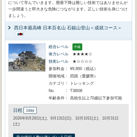
について学んでいきます。懸垂下降は難しい技術ではありませんが
一歩間違うと即大きな危険につながります。正しい技術を身につけ
ましょう。
西日本最高峰 日本百名山 石鎚山登山＜成就コース＞
総合レベル
中級
体力レベル
★★★★☆
技術レベル
★☆☆☆☆
参加料金
¥9,800（税込）
開催地域
四国（愛媛県）
カテゴリ
トレッキング
No.
T38I08
年齢条件
高校生以上70歳以下参加可能
日程
1day
2026年8月29日(土)、9月13日(日)、10月10日(土)、10月31日
(土)