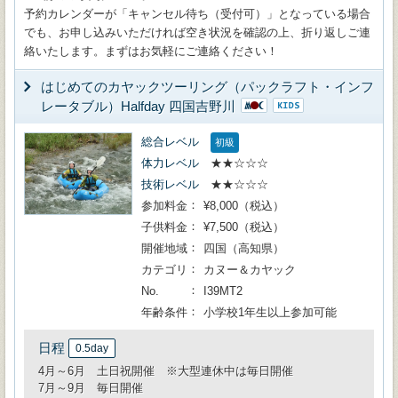
予約カレンダーが「キャンセル待ち（受付可）」となっている場合
でも、お申し込みいただければ空き状況を確認の上、折り返しご連
絡いたします。まずはお気軽にご連絡ください！
はじめてのカヤックツーリング（パックラフト・インフ
レータブル）Halfday 四国吉野川
総合レベル
初級
体力レベル
★★☆☆☆
技術レベル
★★☆☆☆
参加料金
¥8,000（税込）
子供料金
¥7,500（税込）
開催地域
四国（高知県）
カテゴリ
カヌー＆カヤック
No.
I39MT2
年齢条件
小学校1年生以上参加可能
日程
0.5day
4月～6月 土日祝開催 ※大型連休中は毎日開催
7月～9月 毎日開催