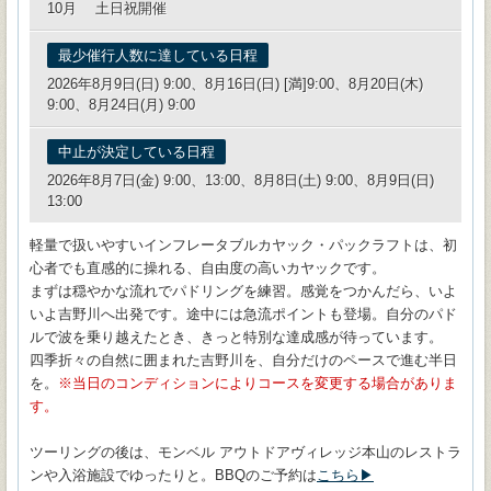
10月 土日祝開催
最少催行人数に達している日程
2026年8月9日(日) 9:00、8月16日(日) [満]9:00、8月20日(木)
9:00、8月24日(月) 9:00
中止が決定している日程
2026年8月7日(金) 9:00、13:00、8月8日(土) 9:00、8月9日(日)
13:00
軽量で扱いやすいインフレータブルカヤック・パックラフトは、初
心者でも直感的に操れる、自由度の高いカヤックです。
まずは穏やかな流れでパドリングを練習。感覚をつかんだら、いよ
いよ吉野川へ出発です。途中には急流ポイントも登場。自分のパド
ルで波を乗り越えたとき、きっと特別な達成感が待っています。
四季折々の自然に囲まれた吉野川を、自分だけのペースで進む半日
を。
当日のコンディションによりコースを変更する場合がありま
す。
ツーリングの後は、モンベル アウトドアヴィレッジ本山のレストラ
ンや入浴施設でゆったりと。BBQのご予約は
こちら▶