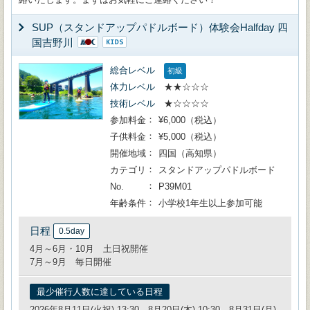
SUP（スタンドアップパドルボード）体験会Halfday 四
国吉野川
総合レベル
初級
体力レベル
★★☆☆☆
技術レベル
★☆☆☆☆
参加料金
¥6,000（税込）
子供料金
¥5,000（税込）
開催地域
四国（高知県）
カテゴリ
スタンドアップパドルボード
No.
P39M01
年齢条件
小学校1年生以上参加可能
日程
0.5day
4月～6月・10月 土日祝開催
7月～9月 毎日開催
最少催行人数に達している日程
2026年8月11日(火祝) 13:30、8月20日(木) 10:30、8月31日(月)