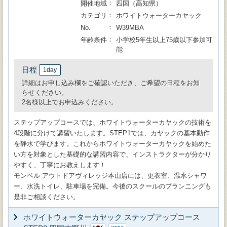
開催地域
四国（高知県）
カテゴリ
ホワイトウォーターカヤック
No.
W39MBA
年齢条件
小学校5年生以上75歳以下参加可
能
日程
1day
詳細はお申し込み欄をご確認いただき、ご希望の日程をお知
らせください。
2名様以上でお申込みください。
ステップアップコースでは、ホワイトウォーターカヤックの技術を
4段階に分けて講習いたします。STEP1では、カヤックの基本動作
を静水で学びます。これからホワイトウォーターカヤックを始めた
い方を対象とした基礎的な講習内容で、インストラクターが分かり
やすく、丁寧にお教えします！
モンベル アウトドアヴィレッジ本山店には、更衣室、温水シャワ
ー、水洗トイレ、駐車場を完備。今後のスクールのプランニングも
是非ご相談ください。
ホワイトウォーターカヤック ステップアップコース