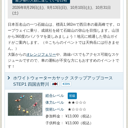
最少催行人数に達している日程
2026年8月29日(土)、9月13日(日)、10月10日(土)、10月31日
(土)
日本百名山の一つ石鎚山は、標高1,982mで西日本の最高峰です。ロ
ープウェイに乗り、成就社を経て石鎚山の弥山を目指します。山頂
から360度のパノラマを楽しみましょう！地元に精通した登山ガイ
ドがご案内します。（※こちらのイベントでは天狗岳には行きませ
ん。）
大阪からの
オレンジフェリー
や、路線バスでもアクセス可能なスケ
ジュールですので、車の運転が不安な方にもおすすめのイベントで
す！
ホワイトウォーターカヤック ステップアップコース
STEP1 四国吉野川
総合レベル
初級
体力レベル
★★☆☆☆
技術レベル
★☆☆☆☆
参加料金
¥13,000（税込）
子供料金
¥13,000（税込）