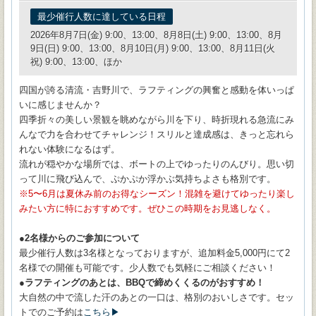
最少催行人数に達している日程
2026年8月7日(金) 9:00、13:00、8月8日(土) 9:00、13:00、8月
9日(日) 9:00、13:00、8月10日(月) 9:00、13:00、8月11日(火
祝) 9:00、13:00、ほか
四国が誇る清流・吉野川で、ラフティングの興奮と感動を体いっぱ
いに感じませんか？
四季折々の美しい景観を眺めながら川を下り、時折現れる急流にみ
んなで力を合わせてチャレンジ！スリルと達成感は、きっと忘れら
れない体験になるはず。
流れが穏やかな場所では、ボートの上でゆったりのんびり。思い切
って川に飛び込んで、ぷかぷか浮かぶ気持ちよさも格別です。
5〜6月は夏休み前のお得なシーズン！混雑を避けてゆったり楽し
みたい方に特におすすめです。ぜひこの時期をお見逃しなく。
●2名様からのご参加について
最少催行人数は3名様となっておりますが、追加料金5,000円にて2
名様での開催も可能です。少人数でも気軽にご相談ください！
●ラフティングのあとは、BBQで締めくくるのがおすすめ！
大自然の中で流した汗のあとの一口は、格別のおいしさです。セッ
トでのご予約は
こちら▶