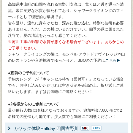
高知県本山町の山間を流れる吉野川支流は、驚くほど透き通った清
流。常に良好な水質が保たれており、シャワークライミングのフィ
ールドとして理想的な環境です。
岩を登り、流れに身をゆだね、深みに飛び込む。特別な技術も必要
ありません。ただ、この川にいるだけでいい。四季の緑に囲まれた
渓谷で、夏の清流をたっぷり感じてください。
※河川工事の影響で水質が悪くなる場合がございます。あらかじめ
ご了承ください
。
シャワークライミングの後は、モンベル アウトドアヴィレッジ本山
のレストランや入浴施設でゆったりと。BBQのご予約は
こちら▶
●直前のご予約について
予約カレンダーが「キャンセル待ち（受付可）」となっている場合
でも、お申し込みいただければ空き状況を確認の上、折り返しご連
絡いたします。まずはお気軽にご連絡ください！
●2名様からのご参加について
最少催行人数は3名様となっておりますが、追加料金7,000円にて2
名様での開催も可能です。少人数でも気軽にご相談ください！
カヤック体験Halfday 四国吉野川