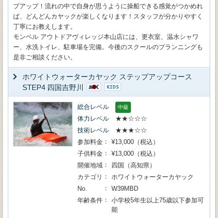
プアップ！流れの中で自身が思うように操船できる感覚がつかめれ
ば、どんどんカヤックが楽しくなります！スタッフが分かりやすく
丁寧にお教えします。
モンベル アウトドアヴィレッジ本山店には、更衣室、温水シャワ
ー、水洗トイレ、駐車場を完備。今後のスクールのプランニングも
是非ご相談ください。
ホワイトウォーターカヤック ステップアップコース
STEP4 四国吉野川
総合レベル
中級
体力レベル
★★☆☆☆
技術レベル
★★★☆☆
参加料金
¥13,000（税込）
子供料金
¥13,000（税込）
開催地域
四国（高知県）
カテゴリ
ホワイトウォーターカヤック
No.
W39MBD
年齢条件
小学校5年生以上75歳以下参加可
能