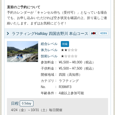
直前のご予約について
予約カレンダーが「キャンセル待ち（受付可）」となっている場合
でも、お申し込みいただければ空き状況を確認の上、折り返しご連
絡いたします。まずはお気軽にどうぞ！
ラフティングHalfday 四国吉野川 本山コース
総合レベル
初級
体力レベル
★★☆☆☆
技術レベル
★☆☆☆☆
参加料金
¥6,500～¥8,000（税込）
子供料金
¥5,500～¥7,500（税込）
開催地域
四国（高知県）
カテゴリ
ラフティング
No.
R39MF3
年齢条件
4歳以上参加可能
日程
0.5day
4/24（金）～10/31（土）毎日開催