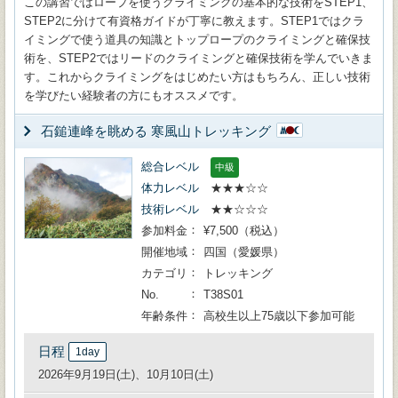
この講習ではロープを使うクライミングの基本的な技術をSTEP1、
STEP2に分けて有資格ガイドが丁寧に教えます。STEP1ではクラ
イミングで使う道具の知識とトップロープのクライミングと確保技
術を、STEP2ではリードのクライミングと確保技術を学んでいきま
す。これからクライミングをはじめたい方はもちろん、正しい技術
を学びたい経験者の方にもオススメです。
石鎚連峰を眺める 寒風山トレッキング
総合レベル
中級
体力レベル
★★★☆☆
技術レベル
★★☆☆☆
参加料金
¥7,500（税込）
開催地域
四国（愛媛県）
カテゴリ
トレッキング
No.
T38S01
年齢条件
高校生以上75歳以下参加可能
日程
1day
2026年9月19日(土)、10月10日(土)