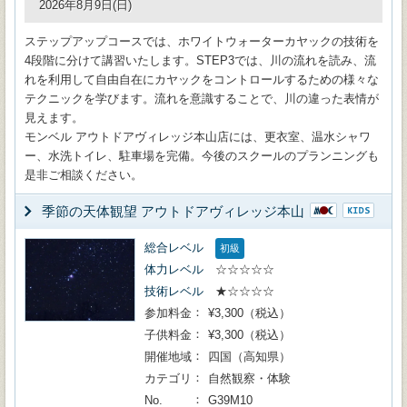
2026年8月9日(日)
ステップアップコースでは、ホワイトウォーターカヤックの技術を
4段階に分けて講習いたします。STEP3では、川の流れを読み、流
れを利用して自由自在にカヤックをコントロールするための様々な
テクニックを学びます。流れを意識することで、川の違った表情が
見えます。
モンベル アウトドアヴィレッジ本山店には、更衣室、温水シャワ
ー、水洗トイレ、駐車場を完備。今後のスクールのプランニングも
是非ご相談ください。
季節の天体観望 アウトドアヴィレッジ本山
総合レベル
初級
体力レベル
☆☆☆☆☆
技術レベル
★☆☆☆☆
参加料金
¥3,300（税込）
子供料金
¥3,300（税込）
開催地域
四国（高知県）
カテゴリ
自然観察・体験
No.
G39M10