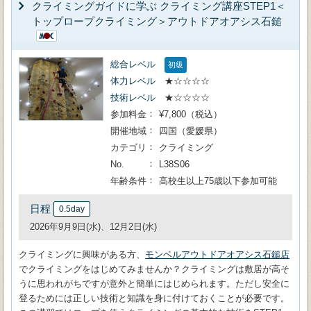
クライミングガイドに学ぶ クライミング講座STEP1＜
トップロープクライミング＞アウトドアオアシス石鎚
総合レベル
初級
体力レベル
★☆☆☆☆
技術レベル
★☆☆☆☆
参加料金
¥7,800（税込）
開催地域
四国（愛媛県）
カテゴリ
クライミング
No.
L38S06
年齢条件
高校生以上75歳以下参加可能
日程
0.5day
2026年9月9日(水)、12月2日(水)
クライミングに興味がある方、
モンベルアウトドアオアシス石鎚店
でクライミングをはじめてみませんか？クライミングは敷居が高そ
うに思われがちですが意外と簡単にはじめられます。ただし安全に
登るためには正しい技術と知識を身に付けておくことが必要です。