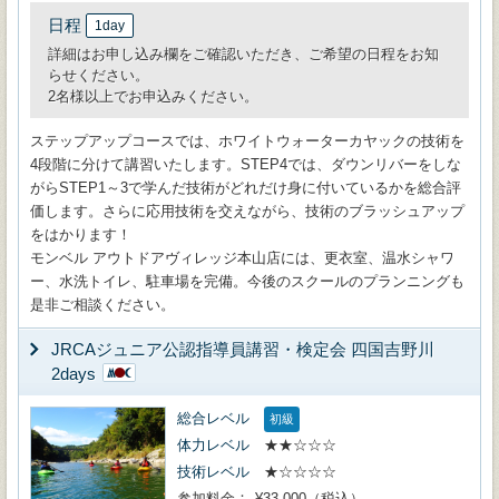
日程
1day
詳細はお申し込み欄をご確認いただき、ご希望の日程をお知
らせください。
2名様以上でお申込みください。
ステップアップコースでは、ホワイトウォーターカヤックの技術を
4段階に分けて講習いたします。STEP4では、ダウンリバーをしな
がらSTEP1～3で学んだ技術がどれだけ身に付いているかを総合評
価します。さらに応用技術を交えながら、技術のブラッシュアップ
をはかります！
モンベル アウトドアヴィレッジ本山店には、更衣室、温水シャワ
ー、水洗トイレ、駐車場を完備。今後のスクールのプランニングも
是非ご相談ください。
JRCAジュニア公認指導員講習・検定会 四国吉野川
2days
総合レベル
初級
体力レベル
★★☆☆☆
技術レベル
★☆☆☆☆
参加料金
¥33,000（税込）