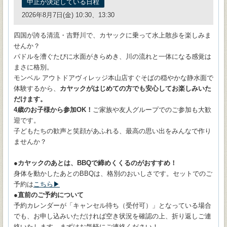
中止が決定している日程
2026年8月7日(金) 10:30、13:30
四国が誇る清流・吉野川で、カヤックに乗って水上散歩を楽しみま
せんか？
パドルを漕ぐたびに水面がきらめき、川の流れと一体になる感覚は
まさに格別。
モンベル アウトドアヴィレッジ本山店すぐそばの穏やかな静水面で
体験するから、
カヤックがはじめての方でも安心してお楽しみいた
だけます。
4歳のお子様から参加OK！
ご家族や友人グループでのご参加も大歓
迎です。
子どもたちの歓声と笑顔があふれる、最高の思い出をみんなで作り
ませんか？
●カヤックのあとは、BBQで締めくくるのがおすすめ！
身体を動かしたあとのBBQは、格別のおいしさです。セットでのご
予約は
こちら▶
●直前のご予約について
予約カレンダーが「キャンセル待ち（受付可）」となっている場合
でも、お申し込みいただければ空き状況を確認の上、折り返しご連
絡いたします。まずはお気軽にご連絡ください！