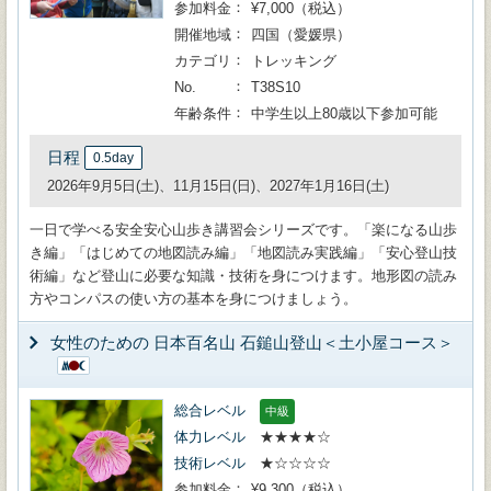
参加料金
¥7,000（税込）
開催地域
四国（愛媛県）
カテゴリ
トレッキング
No.
T38S10
年齢条件
中学生以上80歳以下参加可能
日程
0.5day
2026年9月5日(土)、11月15日(日)、2027年1月16日(土)
一日で学べる安全安心山歩き講習会シリーズです。「楽になる山歩
き編」「はじめての地図読み編」「地図読み実践編」「安心登山技
術編」など登山に必要な知識・技術を身につけます。地形図の読み
方やコンパスの使い方の基本を身につけましょう。
女性のための 日本百名山 石鎚山登山＜土小屋コース＞
総合レベル
中級
体力レベル
★★★★☆
技術レベル
★☆☆☆☆
参加料金
¥9,300（税込）