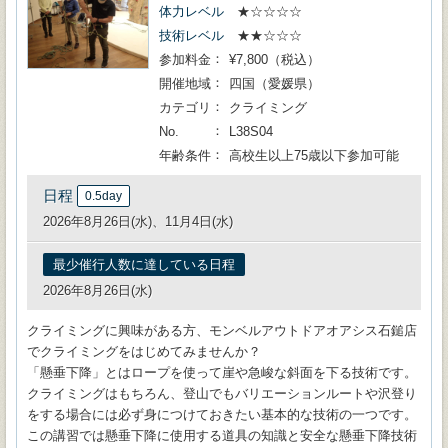
体力レベル
★☆☆☆☆
技術レベル
★★☆☆☆
参加料金
¥7,800（税込）
開催地域
四国（愛媛県）
カテゴリ
クライミング
No.
L38S04
年齢条件
高校生以上75歳以下参加可能
日程
0.5day
2026年8月26日(水)、11月4日(水)
最少催行人数に達している日程
2026年8月26日(水)
クライミングに興味がある方、モンベルアウトドアオアシス石鎚店
でクライミングをはじめてみませんか？
「懸垂下降」とはロープを使って崖や急峻な斜面を下る技術です。
クライミングはもちろん、登山でもバリエーションルートや沢登り
をする場合には必ず身につけておきたい基本的な技術の一つです。
この講習では懸垂下降に使用する道具の知識と安全な懸垂下降技術