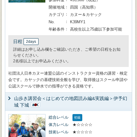
開催地域
四国（高知県）
カテゴリ
カヌー＆カヤック
No.
K39MY1
年齢条件
高校生以上75歳以下参加可能
日程
2days
詳細はお申し込み欄をご確認いただき、ご希望の日程をお知
らせください。
2名様以上でお申込みください。
社団法人日本カヌー連盟公認のインストラクター資格の講習・検定
会です。カヤックの基礎技術全般を学び、取得後はスクール申請や
公認スクールで静水での指導ができる資格です。
山歩き講習会＜はじめての地図読み編&実践編＞伊予幻
城 下城
総合レベル
初級
体力レベル
★☆☆☆☆
技術レベル
★☆☆☆☆