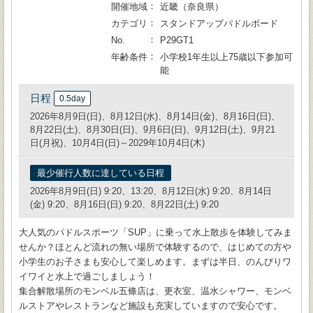
開催地域
近畿（奈良県）
カテゴリ
スタンドアップパドルボード
No.
P29GT1
年齢条件
小学校1年生以上75歳以下参加可
能
日程
0.5day
2026年8月9日(日)、8月12日(水)、8月14日(金)、8月16日(日)、
8月22日(土)、8月30日(日)、9月6日(日)、9月12日(土)、9月21
日(月祝)、10月4日(日)～2029年10月4日(木)
最少催行人数に達している日程
2026年8月9日(日) 9:20、13:20、8月12日(水) 9:20、8月14日
(金) 9:20、8月16日(日) 9:20、8月22日(土) 9:20
大人気のパドルスポーツ「SUP」に乗って水上散歩を体験してみま
せんか？ほとんど流れの無い場所で体験するので、はじめての方や
小学生のお子さまも安心して楽しめます。まずは半日、のんびりワ
イワイと水上で過ごしましょう！
集合解散場所のモンベル五條店は、更衣室、温水シャワー、モンベ
ルストアやレストランなど施設も充実していますので安心です。