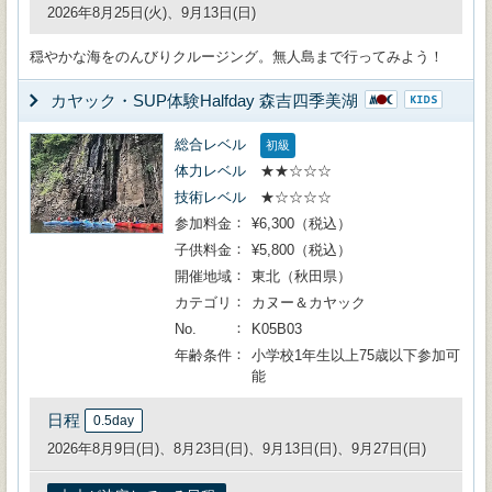
2026年8月25日(火)、9月13日(日)
穏やかな海をのんびりクルージング。無人島まで行ってみよう！
カヤック・SUP体験Halfday 森吉四季美湖
総合レベル
初級
体力レベル
★★☆☆☆
技術レベル
★☆☆☆☆
参加料金
¥6,300（税込）
子供料金
¥5,800（税込）
開催地域
東北（秋田県）
カテゴリ
カヌー＆カヤック
No.
K05B03
年齢条件
小学校1年生以上75歳以下参加可
能
日程
0.5day
2026年8月9日(日)、8月23日(日)、9月13日(日)、9月27日(日)