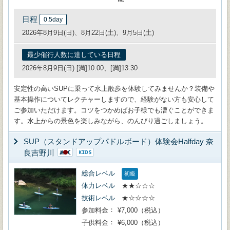
日程
0.5day
2026年8月9日(日)、8月22日(土)、9月5日(土)
最少催行人数に達している日程
2026年8月9日(日) [満]10:00、[満]13:30
安定性の高いSUPに乗って水上散歩を体験してみませんか？装備や
基本操作についてレクチャーしますので、経験がない方も安心して
ご参加いただけます。コツをつかめばお子様でも漕ぐことができま
す。水上からの景色を楽しみながら、のんびり過ごしましょう。
SUP（スタンドアップパドルボード）体験会Halfday 奈
良吉野川
総合レベル
初級
体力レベル
★★☆☆☆
技術レベル
★☆☆☆☆
参加料金
¥7,000（税込）
子供料金
¥6,000（税込）