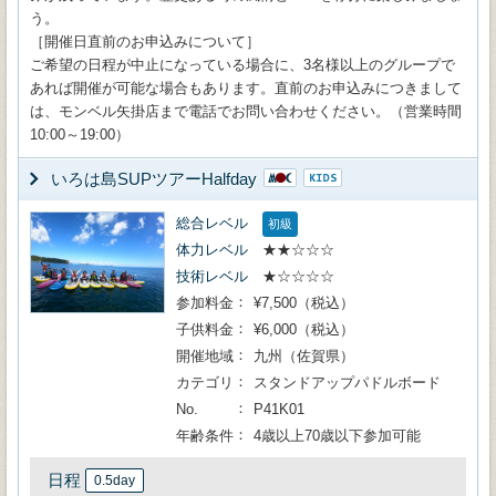
う。
［開催日直前のお申込みについて］
ご希望の日程が中止になっている場合に、3名様以上のグループで
あれば開催が可能な場合もあります。直前のお申込みにつきまして
は、モンベル矢掛店まで電話でお問い合わせください。（営業時間
10:00～19:00）
いろは島SUPツアーHalfday
総合レベル
初級
体力レベル
★★☆☆☆
技術レベル
★☆☆☆☆
参加料金
¥7,500（税込）
子供料金
¥6,000（税込）
開催地域
九州（佐賀県）
カテゴリ
スタンドアップパドルボード
No.
P41K01
年齢条件
4歳以上70歳以下参加可能
日程
0.5day