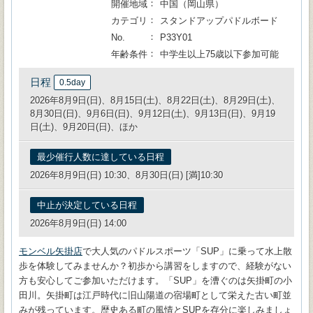
開催地域
中国（岡山県）
カテゴリ
スタンドアップパドルボード
No.
P33Y01
年齢条件
中学生以上75歳以下参加可能
日程
0.5day
2026年8月9日(日)、8月15日(土)、8月22日(土)、8月29日(土)、
8月30日(日)、9月6日(日)、9月12日(土)、9月13日(日)、9月19
日(土)、9月20日(日)、ほか
最少催行人数に達している日程
2026年8月9日(日) 10:30、8月30日(日) [満]10:30
中止が決定している日程
2026年8月9日(日) 14:00
モンベル矢掛店
で大人気のパドルスポーツ「SUP」に乗って水上散
歩を体験してみませんか？初歩から講習をしますので、経験がない
方も安心してご参加いただけます。「SUP」を漕ぐのは矢掛町の小
田川。矢掛町は江戸時代に旧山陽道の宿場町として栄えた古い町並
みが残っています。歴史ある町の風情とSUPを存分に楽しみましょ