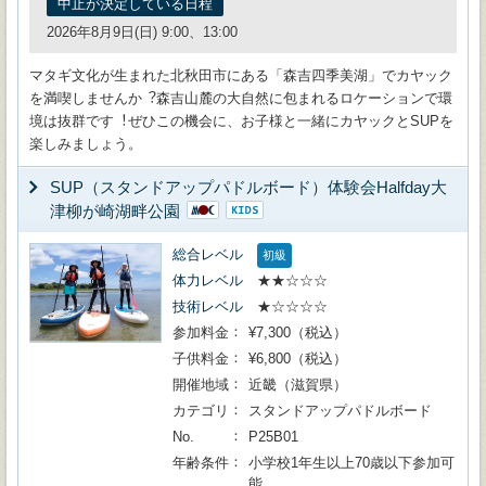
中止が決定している日程
2026年8月9日(日) 9:00、13:00
マタギ⽂化が⽣まれた北秋⽥市にある「森吉四季美湖」でカヤック
を満喫しませんか︖森吉⼭麓の⼤⾃然に包まれるロケーションで環
境は抜群です︕ぜひこの機会に、お⼦様と⼀緒にカヤックとSUPを
楽しみましょう。
SUP（スタンドアップパドルボード）体験会Halfday大
津柳が崎湖畔公園
総合レベル
初級
体力レベル
★★☆☆☆
技術レベル
★☆☆☆☆
参加料金
¥7,300（税込）
子供料金
¥6,800（税込）
開催地域
近畿（滋賀県）
カテゴリ
スタンドアップパドルボード
No.
P25B01
年齢条件
小学校1年生以上70歳以下参加可
能