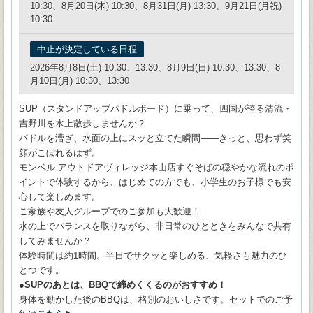
10:30、8月20日(木) 10:30、8月31日(月) 13:30、9月21日(月祝)
10:30
中止が決定している日程
2026年8月8日(土) 10:30、13:30、8月9日(日) 10:30、13:30、8
月10日(月) 10:30、13:30
SUP（スタンドアップパドルボード）に乗って、四国が誇る清流・
吉野川を水上散歩しませんか？
パドルを漕ぎ、水面の上にスッと立てた瞬間——きっと、思わず笑
顔がこぼれるはず。
モンベル アウトドアヴィレッジ本山店すぐそばの穏やかな流れのポ
イントで体験するから、はじめての方でも、小学生のお子様でも安
心して楽しめます。
ご家族や友人グループでのご参加も大歓迎！
水の上でバランスを取りながら、非日常のひとときをみんなで共有
してみませんか？
体験時間は約1時間。半日でサクッと楽しめる、気軽さも魅力のひ
とつです。
●SUPのあとは、BBQで締めくくるのがおすすめ！
身体を動かした後のBBQは、格別のおいしさです。セットでのご予