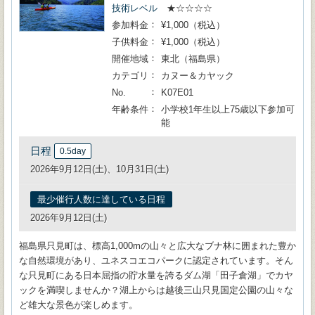
技術レベル
★☆☆☆☆
参加料金
¥1,000（税込）
子供料金
¥1,000（税込）
開催地域
東北（福島県）
カテゴリ
カヌー＆カヤック
No.
K07E01
年齢条件
小学校1年生以上75歳以下参加可
能
日程
0.5day
2026年9月12日(土)、10月31日(土)
最少催行人数に達している日程
2026年9月12日(土)
福島県只見町は、標高1,000mの山々と広大なブナ林に囲まれた豊か
な自然環境があり、ユネスコエコパークに認定されています。そん
な只見町にある日本屈指の貯水量を誇るダム湖「田子倉湖」でカヤ
ックを満喫しませんか？湖上からは越後三山只見国定公園の山々な
ど雄大な景色が楽しめます。