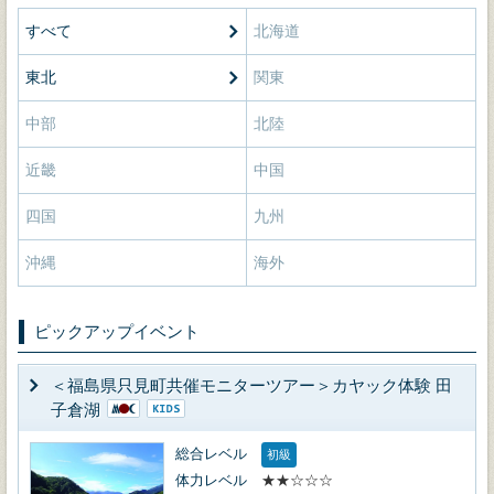
すべて
北海道
東北
関東
中部
北陸
近畿
中国
四国
九州
沖縄
海外
ピックアップイベント
＜福島県只見町共催モニターツアー＞カヤック体験 田
子倉湖
総合レベル
初級
体力レベル
★★☆☆☆