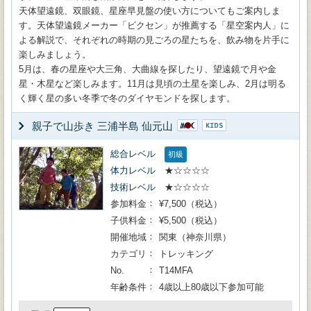
天体望遠鏡、双眼鏡、星座早見盤の使い方についてもご案内しま
す。天体望遠鏡メーカー「ビクセン」が推薦する「星空案内人」に
よる解説で、それぞれの時期の見ごろの星たちを、飲み物を片手に
楽しみましょう。
5月は、春の星座や大三角、大曲線を探したり、望遠鏡で月や金
星・木星など楽しみます。11月は見頃の土星を楽しみ、2月は明る
く輝く星の多い冬季で冬のダイヤモンドを探します。
親子で山歩き 三浦半島 仙元山
総合レベル
初級
体力レベル
★☆☆☆☆
技術レベル
★☆☆☆☆
参加料金
¥7,500（税込）
子供料金
¥5,500（税込）
開催地域
関東（神奈川県）
カテゴリ
トレッキング
No.
T14MFA
年齢条件
4歳以上80歳以下参加可能