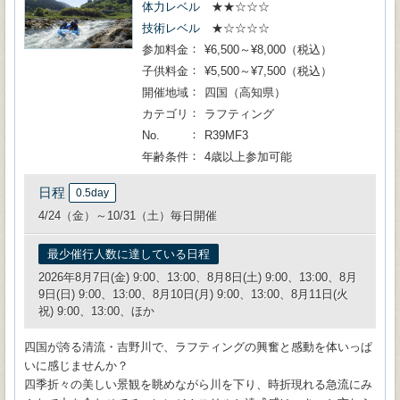
体力レベル
★★☆☆☆
技術レベル
★☆☆☆☆
参加料金
¥6,500～¥8,000（税込）
子供料金
¥5,500～¥7,500（税込）
開催地域
四国（高知県）
カテゴリ
ラフティング
No.
R39MF3
年齢条件
4歳以上参加可能
日程
0.5day
4/24（金）～10/31（土）毎日開催
最少催行人数に達している日程
2026年8月7日(金) 9:00、13:00、8月8日(土) 9:00、13:00、8月
9日(日) 9:00、13:00、8月10日(月) 9:00、13:00、8月11日(火
祝) 9:00、13:00、ほか
四国が誇る清流・吉野川で、ラフティングの興奮と感動を体いっぱ
いに感じませんか？
四季折々の美しい景観を眺めながら川を下り、時折現れる急流にみ