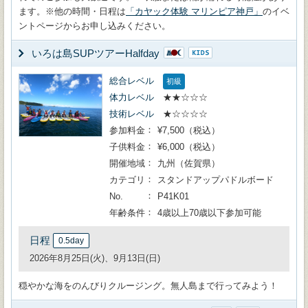
ます。※他の時間・日程は
「カヤック体験 マリンピア神戸」
のイベ
ントページからお申し込みください。
いろは島SUPツアーHalfday
総合レベル
初級
体力レベル
★★☆☆☆
技術レベル
★☆☆☆☆
参加料金
¥7,500（税込）
子供料金
¥6,000（税込）
開催地域
九州（佐賀県）
カテゴリ
スタンドアップパドルボード
No.
P41K01
年齢条件
4歳以上70歳以下参加可能
日程
0.5day
2026年8月25日(火)、9月13日(日)
穏やかな海をのんびりクルージング。無人島まで行ってみよう！