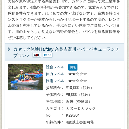
大台ケ原を源流とする奈良吉野川で、カヤックに乗って水上散歩を
楽しみます。4歳のお子様から参加できるので、家族みんなで同じ
感動を共有できます。はじめての方・泳げない方も、資格を持つイ
ンストラクターが基本からしっかりサポートするので安心。レンタ
ル装備も充実しているから、手ぶらに近い感覚でご参加いただけま
す。川の上からしか見えない吉野の景色と、パドルを握る爽快感を
ぜひ体感してください。
カヤック体験Halfday 奈良吉野川＜バーベキューランチ
プラン＞
総合レベル
初級
体力レベル
★★☆☆☆
技術レベル
★☆☆☆☆
参加料金
¥10,000（税込）
子供料金
¥9,000（税込）
開催地域
近畿（奈良県）
カテゴリ
カヌー＆カヤック
No.
K29G04
年齢条件
4歳以上参加可能