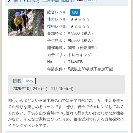
親子で山歩き 三浦半島 鷹取山
総合レベル
初級
体力レベル
★★☆☆☆
技術レベル
★☆☆☆☆
参加料金
¥7,500（税込）
子供料金
¥5,500（税込）
開催地域
関東（神奈川県）
カテゴリ
トレッキング
No.
T14MFB
年齢条件
5歳以上80歳以下参加可能
日程
1day
2026年10月24日(土)、11月15日(日)
都心からほど近い三浦半島の山で親子で自然に親しみ、手足を使っ
て山登りを楽しめるコースです。ぜひ、親子でチャレンジしてみて
ください。子供を山や自然の中に連れて行きたいけどなかなか機会
がない、そんなご家族にぴったりの、都市近郊で行える自然探索ハ
イキングイベントです。