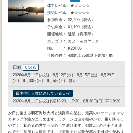
体力レベル
★☆☆☆☆
技術レベル
★☆☆☆☆
参加料金
¥2,200（税込）
子供料金
¥1,100（税込）
開催地域
近畿（兵庫県）
カテゴリ
カヌー＆カヤック
No.
K28P05
年齢条件
4歳以上75歳以下参加可能
日程
0.5day
2026年8月11日(火祝)、8月12日(水)、8月15日(土)、8月29日
(土)、8月30日(日)、9月5日(土)、ほか
最少催行人数に達している日程
2026年8月11日(火祝) [満]18:20、17:30、8月30日(日) [満]18:20
夕日に染まる明石海峡大橋と淡路島を望む、最高のロケーションで
カヤック体験が楽しめます。ラグーンは波が穏やかで、乗り降りし
やすく、初心者の方でも安心して漕げます。4歳以上のお子さま連
れでのご参加も大歓迎です。※衣服または靴が濡れる可能性があり