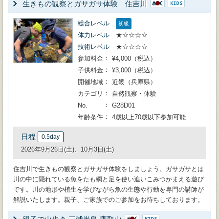
生きもの観察とガサガサ体験 住吉川
総合レベル
初級
体力レベル
★☆☆☆☆
技術レベル
★☆☆☆☆
参加料金
¥4,000（税込）
子供料金
¥3,000（税込）
開催地域
近畿（兵庫県）
カテゴリ
自然観察・体験
No.
G28D01
年齢条件
4歳以上70歳以下参加可能
日程
0.5day
2026年9月26日(土)、10月3日(土)
住吉川で生きもの観察とガサガサ体験をしましょう。ガサガサとは
川の中に隠れている魚をたも網と足を使い追いこみつかまえる遊び
です。川の地形や植生を学びながら魚の生態や行動を専門の講師が
解説いたします。親子、ご家族でのご参加をお待ちしております。