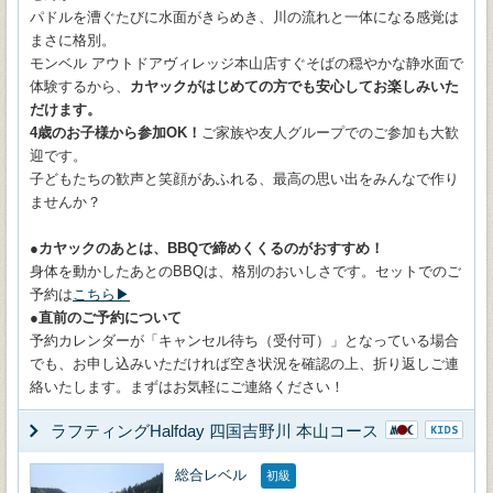
パドルを漕ぐたびに水面がきらめき、川の流れと一体になる感覚は
まさに格別。
モンベル アウトドアヴィレッジ本山店すぐそばの穏やかな静水面で
体験するから、
カヤックがはじめての方でも安心してお楽しみいた
だけます。
4歳のお子様から参加OK！
ご家族や友人グループでのご参加も大歓
迎です。
子どもたちの歓声と笑顔があふれる、最高の思い出をみんなで作り
ませんか？
●カヤックのあとは、BBQで締めくくるのがおすすめ！
身体を動かしたあとのBBQは、格別のおいしさです。セットでのご
予約は
こちら▶
●直前のご予約について
予約カレンダーが「キャンセル待ち（受付可）」となっている場合
でも、お申し込みいただければ空き状況を確認の上、折り返しご連
絡いたします。まずはお気軽にご連絡ください！
ラフティングHalfday 四国吉野川 本山コース
総合レベル
初級