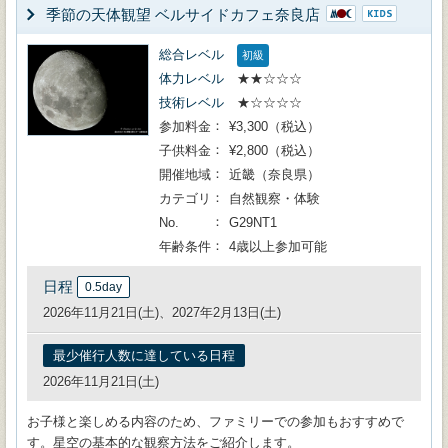
季節の天体観望 ベルサイドカフェ奈良店
総合レベル
初級
体力レベル
★★☆☆☆
技術レベル
★☆☆☆☆
参加料金
¥3,300（税込）
子供料金
¥2,800（税込）
開催地域
近畿（奈良県）
カテゴリ
自然観察・体験
No.
G29NT1
年齢条件
4歳以上参加可能
日程
0.5day
2026年11月21日(土)、2027年2月13日(土)
最少催行人数に達している日程
2026年11月21日(土)
お子様と楽しめる内容のため、ファミリーでの参加もおすすめで
す。星空の基本的な観察方法をご紹介します。