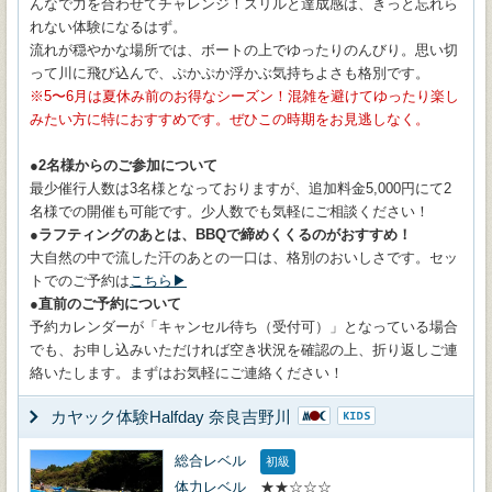
んなで力を合わせてチャレンジ！スリルと達成感は、きっと忘れら
れない体験になるはず。
流れが穏やかな場所では、ボートの上でゆったりのんびり。思い切
って川に飛び込んで、ぷかぷか浮かぶ気持ちよさも格別です。
5〜6月は夏休み前のお得なシーズン！混雑を避けてゆったり楽し
みたい方に特におすすめです。ぜひこの時期をお見逃しなく。
●2名様からのご参加について
最少催行人数は3名様となっておりますが、追加料金5,000円にて2
名様での開催も可能です。少人数でも気軽にご相談ください！
●ラフティングのあとは、BBQで締めくくるのがおすすめ！
大自然の中で流した汗のあとの一口は、格別のおいしさです。セッ
トでのご予約は
こちら▶
●直前のご予約について
予約カレンダーが「キャンセル待ち（受付可）」となっている場合
でも、お申し込みいただければ空き状況を確認の上、折り返しご連
絡いたします。まずはお気軽にご連絡ください！
カヤック体験Halfday 奈良吉野川
総合レベル
初級
体力レベル
★★☆☆☆