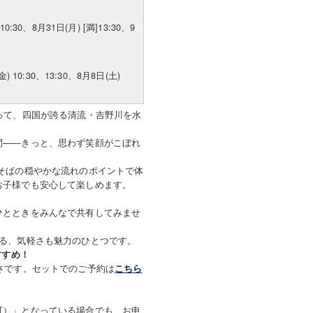
10:30、8月31日(月) [満]13:30、9
金) 10:30、13:30、8月8日(土)
って、四国が誇る清流・吉野川を水
間——きっと、思わず笑顔がこぼれ
そばの穏やかな流れのポイントで体
お子様でも安心して楽しめます。
！
ひとときをみんなで共有してみませ
める、気軽さも魅力のひとつです。
すすめ！
さです。セットでのご予約は
こちら
可）」となっている場合でも、お申