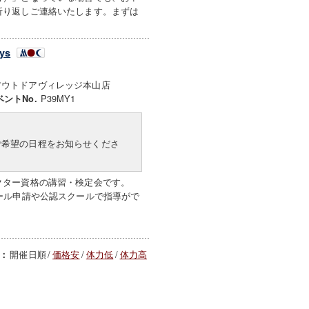
折り返しご連絡いたします。まずは
ys
アウトドアヴィレッジ本山店
P39MY1
ベントNo.
ご希望の日程をお知らせくださ
クター資格の講習・検定会です。
ール申請や公認スクールで指導がで
開催日順
/
価格安
/
体力低
/
体力高
：