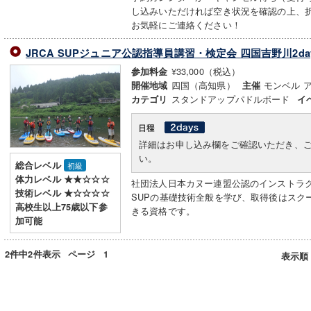
し込みいただければ空き状況を確認の上、
お気軽にご連絡ください！
JRCA SUPジュニア公認指導員講習・検定会 四国吉野川2da
¥33,000（税込）
参加料金
四国（高知県）
モンベル 
開催地域
主催
スタンドアップパドルボード
カテゴリ
イ
詳細はお申し込み欄をご確認いただき、
い。
総合レベル
初級
体力レベル ★★☆☆☆
社団法人日本カヌー連盟公認のインストラ
技術レベル ★☆☆☆☆
SUPの基礎技術全般を学び、取得後はスク
高校生以上75歳以下参
きる資格です。
加可能
2件中2件表示
ページ
1
表示順