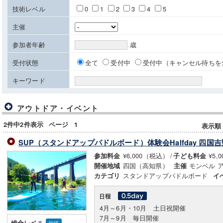
技術レベル
0
1
2
3
4
5
主催
参加者年齢
歳
受付状態
全て
受付中
受付中（キャンセル待ちを
キーワード
アウトドア・イベント
2件中2件表示
ページ
1
表示順
SUP（スタンドアップパドルボード）体験会Halfday 四国
¥6,000（税込）
/
¥5,
参加料金
子ども料金
四国（高知県）
モンベル 
開催地域
主催
スタンドアップパドルボード
カテゴリ
イ
4月～6月・10月 土日祝開催
7月～9月 毎日開催