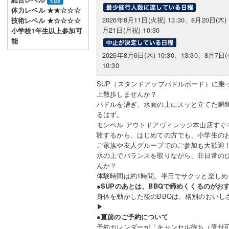
総合レベル
初級
体力レベル ★★☆☆☆
2026年8月11日(火祝) 13:30、8月20日(木) 
技術レベル ★☆☆☆☆
月21日(月祝) 10:30
小学校1年生以上参加可
能
2026年8月6日(木) 10:30、13:30、8月7日(
10:30
SUP（スタンドアップパドルボード）に乗
上散歩しませんか？
パドルを漕ぎ、水面の上にスッと立てた瞬
るはず。
モンベル アウトドアヴィレッジ本山店すぐ
験するから、はじめての方でも、小学生の
ご家族や友人グループでのご参加も大歓迎
水の上でバランスを取りながら、非日常の
んか？
体験時間は約1時間。半日でサクッと楽し
●SUPのあとは、BBQで締めくくるのがお
身体を動かした後のBBQは、格別のおいし
▶
●直前のご予約について
予約カレンダーが「キャンセル待ち（受付