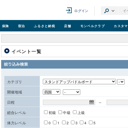
ログイン
保険
宿泊
ふるさと納税
店舗
モンベル
クラブ
カスタマ
イベント一覧
カテゴリ
開催地域
日程
～
総合レベル
初級
中級
上級
体力レベル
0
1
2
3
4
5