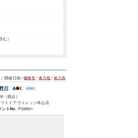
含む）
開催日順
/
価格安
/
体力低
/
体力高
：
吉野川
000（税込）
アウトドアヴィレッジ本山店
P39M01
ベントNo.