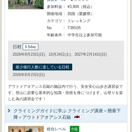
参加料金
¥3,800（税込）
開催地域
四国（愛媛県）
カテゴリ
トレッキング
No.
T38S05
年齢条件
中学生以上参加可能
日程
0.5day
2026年8月23日(日)、10月24日(土)、2027年2月14日(日)
最少催行人数に達している日程
2026年8月23日(日)
アウトドアオアシス石鎚の施設内で行う、安全安心山歩き講習会で
す。登山に必要な基本的な知識・技術を身につけます。山登りを楽
しむ為の講習会です！
クライミングガイドに学ぶ クライミング講座＜懸垂下
降＞アウトドアオアシス石鎚
総合レベル
中級