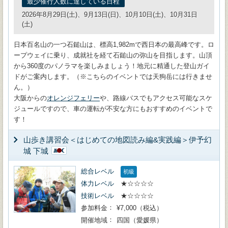
最少催行人数に達している日程
2026年8月29日(土)、9月13日(日)、10月10日(土)、10月31日
(土)
日本百名山の一つ石鎚山は、標高1,982mで西日本の最高峰です。ロ
ープウェイに乗り、成就社を経て石鎚山の弥山を目指します。山頂
から360度のパノラマを楽しみましょう！地元に精通した登山ガイ
ドがご案内します。（※こちらのイベントでは天狗岳には行きませ
ん。）
大阪からの
オレンジフェリー
や、路線バスでもアクセス可能なスケ
ジュールですので、車の運転が不安な方にもおすすめのイベントで
す！
山歩き講習会＜はじめての地図読み編&実践編＞伊予幻
城 下城
総合レベル
初級
体力レベル
★☆☆☆☆
技術レベル
★☆☆☆☆
参加料金
¥7,000（税込）
開催地域
四国（愛媛県）