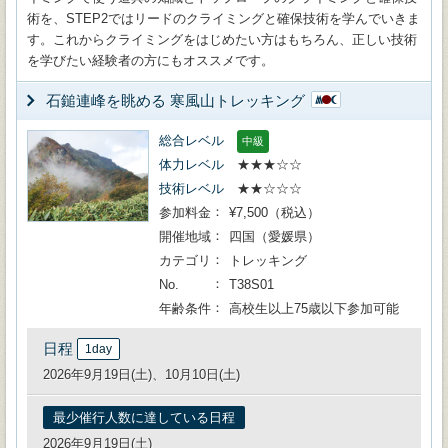
術を、STEP2ではリードのクライミングと確保技術を学んでいきま
す。これからクライミングをはじめたい方はもちろん、正しい技術
を学びたい経験者の方にもオススメです。
石鎚連峰を眺める 寒風山トレッキング
総合レベル
中級
体力レベル
★★★☆☆
技術レベル
★★☆☆☆
参加料金
¥7,500（税込）
開催地域
四国（愛媛県）
カテゴリ
トレッキング
No.
T38S01
年齢条件
高校生以上75歳以下参加可能
日程
1day
2026年9月19日(土)、10月10日(土)
最少催行人数に達している日程
2026年9月19日(土)