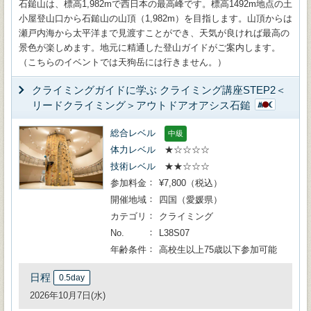
石鎚山は、標高1,982mで西日本の最高峰です。標高1492m地点の土
小屋登山口から石鎚山の山頂（1,982m）を目指します。山頂からは
瀬戸内海から太平洋まで見渡すことができ、天気が良ければ最高の
景色が楽しめます。地元に精通した登山ガイドがご案内します。
（こちらのイベントでは天狗岳には行きません。）
クライミングガイドに学ぶ クライミング講座STEP2＜
リードクライミング＞アウトドアオアシス石鎚
総合レベル
中級
体力レベル
★☆☆☆☆
技術レベル
★★☆☆☆
参加料金
¥7,800（税込）
開催地域
四国（愛媛県）
カテゴリ
クライミング
No.
L38S07
年齢条件
高校生以上75歳以下参加可能
日程
0.5day
2026年10月7日(水)