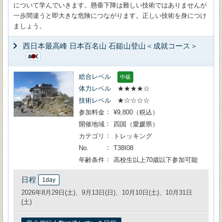
について学んでいきます。懸垂下降は難しい技術ではありませんが
一歩間違うと即大きな危険につながります。正しい技術を身につけ
ましょう。
西日本最高峰 日本百名山 石鎚山登山＜成就コース＞
総合レベル
中級
体力レベル
★★★★☆
技術レベル
★☆☆☆☆
参加料金
¥9,800（税込）
開催地域
四国（愛媛県）
カテゴリ
トレッキング
No.
T38I08
年齢条件
高校生以上70歳以下参加可能
日程
1day
2026年8月29日(土)、9月13日(日)、10月10日(土)、10月31日
(土)