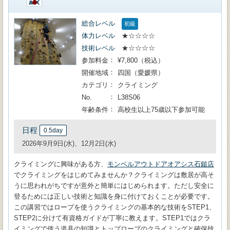
総合レベル
初級
体力レベル
★☆☆☆☆
技術レベル
★☆☆☆☆
参加料金
¥7,800（税込）
開催地域
四国（愛媛県）
カテゴリ
クライミング
No.
L38S06
年齢条件
高校生以上75歳以下参加可能
日程
0.5day
2026年9月9日(水)、12月2日(水)
クライミングに興味がある方、
モンベルアウトドアオアシス石鎚店
でクライミングをはじめてみませんか？クライミングは敷居が高そ
うに思われがちですが意外と簡単にはじめられます。ただし安全に
登るためには正しい技術と知識を身に付けておくことが必要です。
この講習ではロープを使うクライミングの基本的な技術をSTEP1、
STEP2に分けて有資格ガイドが丁寧に教えます。STEP1ではクラ
イミングで使う道具の知識とトップロープのクライミングと確保技