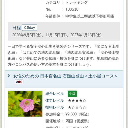
カテゴリ
トレッキング
No.
T38S10
年齢条件
中学生以上80歳以下参加可能
日程
0.5day
2026年9月5日(土)、11月15日(日)、2027年1月16日(土)
一日で学べる安全安心山歩き講習会シリーズです。「楽になる山歩
き編」「はじめての地図読み編」「地図読み実践編」「安心登山技
術編」など登山に必要な知識・技術を身につけます。地形図の読み
方やコンパスの使い方の基本を身につけましょう。
女性のための 日本百名山 石鎚山登山＜土小屋コース＞
総合レベル
中級
体力レベル
★★★★☆
技術レベル
★☆☆☆☆
参加料金
¥9,300（税込）
開催地域
四国（愛媛県）
カテゴリ
トレッキング