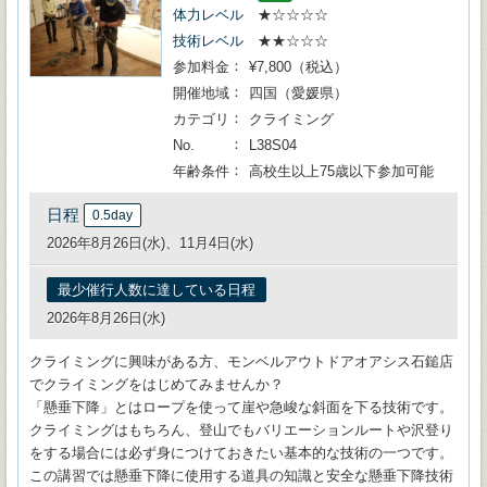
体力レベル
★☆☆☆☆
技術レベル
★★☆☆☆
参加料金
¥7,800（税込）
開催地域
四国（愛媛県）
カテゴリ
クライミング
No.
L38S04
年齢条件
高校生以上75歳以下参加可能
日程
0.5day
2026年8月26日(水)、11月4日(水)
最少催行人数に達している日程
2026年8月26日(水)
クライミングに興味がある方、モンベルアウトドアオアシス石鎚店
でクライミングをはじめてみませんか？
「懸垂下降」とはロープを使って崖や急峻な斜面を下る技術です。
クライミングはもちろん、登山でもバリエーションルートや沢登り
をする場合には必ず身につけておきたい基本的な技術の一つです。
この講習では懸垂下降に使用する道具の知識と安全な懸垂下降技術