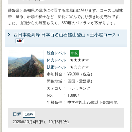
愛媛県と高知県の県境に位置する寒風山に登ります。コースは樹林
帯、笹原、岩場の梯子など、変化に富んでおり歩き応え充分です。
また、山頂からの展望も良く、360度のパノラマが広がります。
西日本最高峰 日本百名山石鎚山登山＜土小屋コース＞
総合レベル
中級
体力レベル
★★★★☆
技術レベル
★☆☆☆☆
参加料金
¥9,300（税込）
開催地域
四国（愛媛県）
カテゴリ
トレッキング
No.
T38I07
年齢条件
中学生以上75歳以下参加可能
日程
1day
2026年10月4日(日)、10月6日(火)