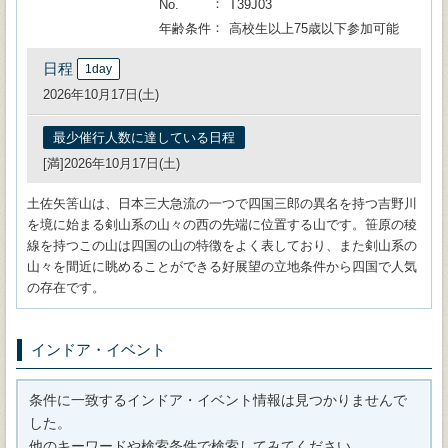
No.
T39J03
年齢条件
高校生以上75歳以下参加可能
日程
1day
2026年10月17日(土)
最少催行人数に達している日程
[満]2026年10月17日(土)
土佐矢筈山は、日本三大急流の一つで四国三郎の異名を持つ吉野川
を境に始まる剣山系の山々の西の先端に位置する山です。笹原の稜
線を持つこの山は四国の山の特徴をよく表しており、また剣山系の
山々を間近に眺めることができる好展望の立地条件から四国で人気
の存在です。
インドア・イベント
条件に一致するインドア・イベント情報は見つかりませんで
した。
他のキーワードや検索条件で検索してみてください。