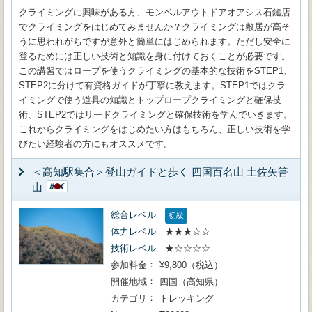
クライミングに興味がある方、モンベルアウトドアオアシス石鎚店
でクライミングをはじめてみませんか？クライミングは敷居が高そ
うに思われがちですが意外と簡単にはじめられます。ただし安全に
登るためには正しい技術と知識を身に付けておくことが必要です。
この講習ではロープを使うクライミングの基本的な技術をSTEP1、
STEP2に分けて有資格ガイドが丁寧に教えます。STEP1ではクラ
イミングで使う道具の知識とトップロープクライミングと確保技
術、STEP2ではリードクライミングと確保技術を学んでいきます。
これからクライミングをはじめたい方はもちろん、正しい技術を学
びたい経験者の方にもオススメです。
＜高知駅集合＞登山ガイドと歩く 四国百名山 土佐矢筈
山
総合レベル
初級
体力レベル
★★★☆☆
技術レベル
★☆☆☆☆
参加料金
¥9,800（税込）
開催地域
四国（高知県）
カテゴリ
トレッキング