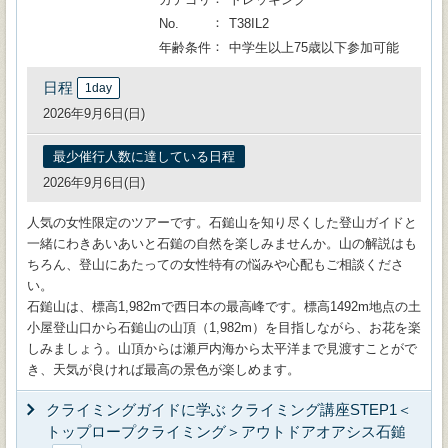
No.
T38IL2
年齢条件
中学生以上75歳以下参加可能
日程
1day
2026年9月6日(日)
最少催行人数に達している日程
2026年9月6日(日)
人気の女性限定のツアーです。石鎚山を知り尽くした登山ガイドと
一緒にわきあいあいと石鎚の自然を楽しみませんか。山の解説はも
ちろん、登山にあたっての女性特有の悩みや心配もご相談くださ
い。
石鎚山は、標高1,982mで西日本の最高峰です。標高1492m地点の土
小屋登山口から石鎚山の山頂（1,982m）を目指しながら、お花を楽
しみましょう。山頂からは瀬戸内海から太平洋まで見渡すことがで
き、天気が良ければ最高の景色が楽しめます。
クライミングガイドに学ぶ クライミング講座STEP1＜
トップロープクライミング＞アウトドアオアシス石鎚