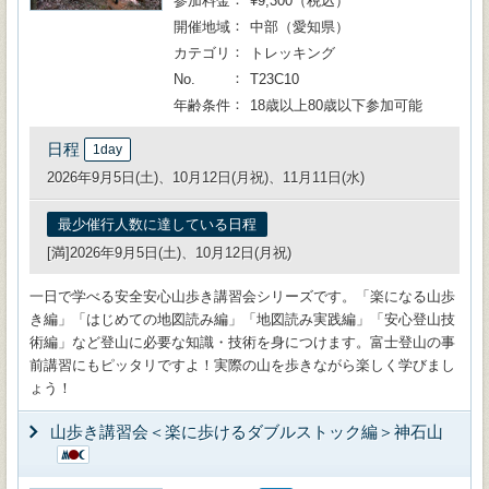
参加料金
¥9,300（税込）
開催地域
中部（愛知県）
カテゴリ
トレッキング
No.
T23C10
年齢条件
18歳以上80歳以下参加可能
日程
1day
2026年9月5日(土)、10月12日(月祝)、11月11日(水)
最少催行人数に達している日程
[満]2026年9月5日(土)、10月12日(月祝)
一日で学べる安全安心山歩き講習会シリーズです。「楽になる山歩
き編」「はじめての地図読み編」「地図読み実践編」「安心登山技
術編」など登山に必要な知識・技術を身につけます。富士登山の事
前講習にもピッタリですよ！実際の山を歩きながら楽しく学びまし
ょう！
山歩き講習会＜楽に歩けるダブルストック編＞神石山