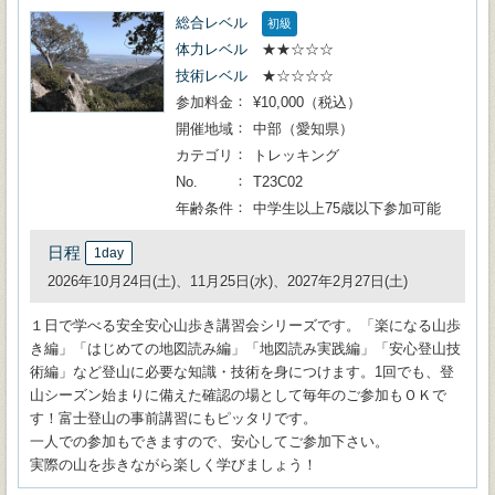
総合レベル
初級
体力レベル
★★☆☆☆
技術レベル
★☆☆☆☆
参加料金
¥10,000（税込）
開催地域
中部（愛知県）
カテゴリ
トレッキング
No.
T23C02
年齢条件
中学生以上75歳以下参加可能
日程
1day
2026年10月24日(土)、11月25日(水)、2027年2月27日(土)
１日で学べる安全安心山歩き講習会シリーズです。「楽になる山歩
き編」「はじめての地図読み編」「地図読み実践編」「安心登山技
術編」など登山に必要な知識・技術を身につけます。1回でも、登
山シーズン始まりに備えた確認の場として毎年のご参加もＯＫで
す！富士登山の事前講習にもピッタリです。
一人での参加もできますので、安心してご参加下さい。
実際の山を歩きながら楽しく学びましょう！