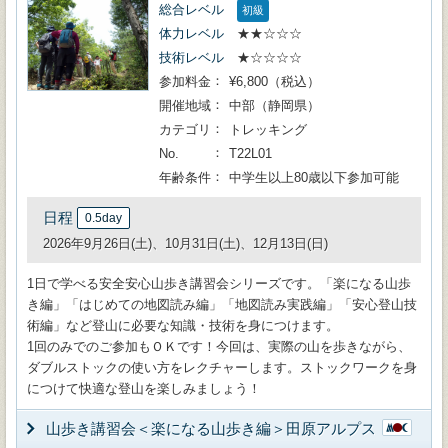
総合レベル
初級
体力レベル
★★☆☆☆
技術レベル
★☆☆☆☆
参加料金
¥6,800（税込）
開催地域
中部（静岡県）
カテゴリ
トレッキング
No.
T22L01
年齢条件
中学生以上80歳以下参加可能
日程
0.5day
2026年9月26日(土)、10月31日(土)、12月13日(日)
1日で学べる安全安心山歩き講習会シリーズです。「楽になる山歩
き編」「はじめての地図読み編」「地図読み実践編」「安心登山技
術編」など登山に必要な知識・技術を身につけます。
1回のみでのご参加もＯＫです！今回は、実際の山を歩きながら、
ダブルストックの使い方をレクチャーします。ストックワークを身
につけて快適な登山を楽しみましょう！
山歩き講習会＜楽になる山歩き編＞田原アルプス