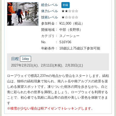
総合レベル
初級
体力レベル
★★☆☆☆
技術レベル
★☆☆☆☆
参加料金
¥11,000（税込）
開催地域
中部（長野県）
カテゴリ
スノーシュー
No.
S16Y06
年齢条件
18歳以上75歳以下参加可能
日程
1day
2027年2月2日(火)、2月11日(木祝)、2月20日(土)
ロープウェイで標高2,237mの地点から登山をスタートします。縞枯
山は、独特の縞枯現象で知られ、南八ヶ岳や南アルプスの絶景を楽
しめる展望スポットです。凍りついた樹氷の間を歩きながら、白と
青に彩られた冬の世界を満喫しましょう。ロープウェイを利用する
ことで、初心者でも気軽に高山帯の自然や美しい景色を体験できま
す
積雪が少ない場合は軽アイゼンでトレッキングします。