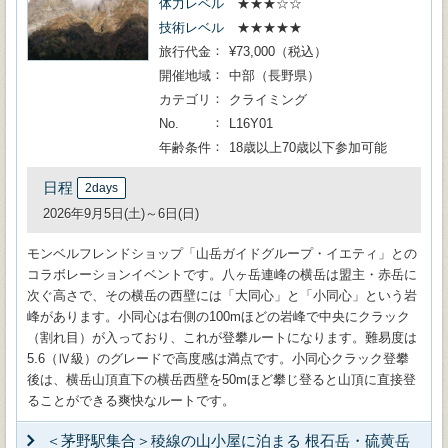
体力レベル
★★★☆☆
技術レベル
★★★★★
旅行代金
¥73,000（税込）
開催地域
中部（長野県）
カテゴリ
クライミング
No.
L16Y01
年齢条件
18歳以上70歳以下参加可能
日程
2days
2026年9月5日(土)～6日(日)
モンベルフレンドショップ「山岳ガイドグループ・イエティ」との
コラボレーションイベントです。八ヶ岳連峰の横岳は盟主・赤岳に
次ぐ高さで、その横岳の西壁には「大同心」と「小同心」という岩
峰があります。小同心は右側の100mほどの岩峰で中央にクラック
（割れ目）が入っており、これが登攀ルートになります。難易度は
5.6（Ⅳ級）のグレードで高度感は満点です。小同心クラック登攀
後は、横岳山頂直下の横岳西壁を50mほど攀じ登ると山頂に直接登
ることができる爽快なルートです。
＜茅野駅集合＞稜線の山小屋に泊まる 根石岳・硫黄岳