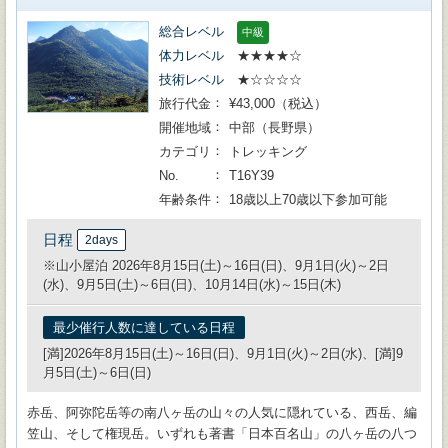
総合レベル
中級
体力レベル
★★★★☆
技術レベル
★☆☆☆☆
旅行代金
¥43,000（税込）
開催地域
中部（長野県）
カテゴリ
トレッキング
No.
T16Y39
年齢条件
18歳以上70歳以下参加可能
日程
2days
※山小屋泊 2026年8月15日(土)～16日(日)、9月1日(火)～2日
(水)、9月5日(土)～6日(日)、10月14日(水)～15日(木)
最少催行人数に達している日程
[満]2026年8月15日(土)～16日(日)、9月1日(火)～2日(水)、[満]9
月5日(土)～6日(日)
赤岳、阿弥陀岳等の南八ヶ岳の山々の人気に隠れている、西岳、編
笠山、そして権現岳。いずれも著書「日本百名山」の八ヶ岳の八つ