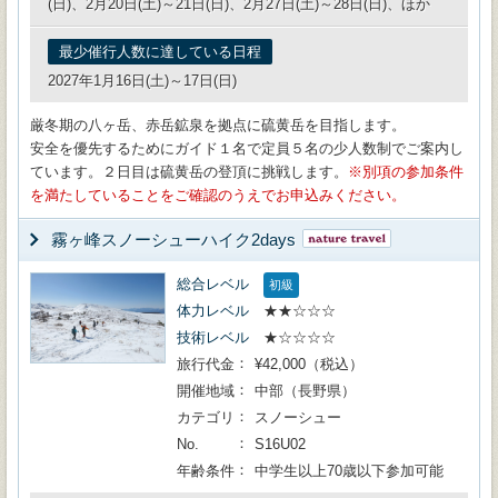
(日)、2月20日(土)～21日(日)、2月27日(土)～28日(日)、ほか
最少催行人数に達している日程
2027年1月16日(土)～17日(日)
厳冬期の八ヶ岳、赤岳鉱泉を拠点に硫黄岳を目指します。
安全を優先するためにガイド１名で定員５名の少人数制でご案内し
ています。２日目は硫黄岳の登頂に挑戦します。
別項の参加条件
を満たしていることをご確認のうえでお申込みください。
霧ヶ峰スノーシューハイク2days
総合レベル
初級
体力レベル
★★☆☆☆
技術レベル
★☆☆☆☆
旅行代金
¥42,000（税込）
開催地域
中部（長野県）
カテゴリ
スノーシュー
No.
S16U02
年齢条件
中学生以上70歳以下参加可能