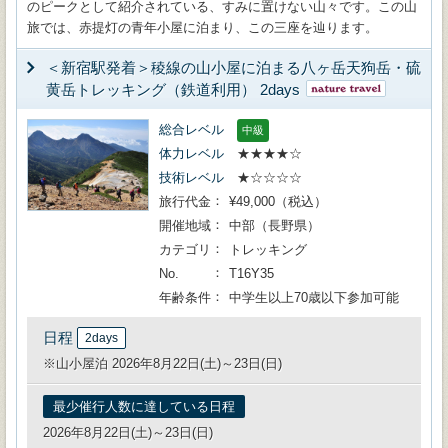
のピークとして紹介されている、すみに置けない山々です。この山
旅では、赤提灯の青年小屋に泊まり、この三座を辿ります。
＜新宿駅発着＞稜線の山小屋に泊まる八ヶ岳天狗岳・硫
黄岳トレッキング（鉄道利用） 2days
総合レベル
中級
体力レベル
★★★★☆
技術レベル
★☆☆☆☆
旅行代金
¥49,000（税込）
開催地域
中部（長野県）
カテゴリ
トレッキング
No.
T16Y35
年齢条件
中学生以上70歳以下参加可能
日程
2days
※山小屋泊 2026年8月22日(土)～23日(日)
最少催行人数に達している日程
2026年8月22日(土)～23日(日)