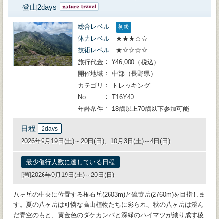
登山2days
総合レベル
初級
体力レベル
★★★☆☆
技術レベル
★☆☆☆☆
旅行代金
¥46,000（税込）
開催地域
中部（長野県）
カテゴリ
トレッキング
No.
T16Y40
年齢条件
18歳以上70歳以下参加可能
日程
2days
2026年9月19日(土)～20日(日)、10月3日(土)～4日(日)
最少催行人数に達している日程
[満]2026年9月19日(土)～20日(日)
八ヶ岳の中央に位置する根石岳(2603m)と硫黄岳(2760m)を目指しま
す。夏の八ヶ岳は可憐な高山植物たちに彩られ、秋の八ヶ岳は澄ん
だ青空のもと、黄金色のダケカンバと深緑のハイマツが織り成す稜