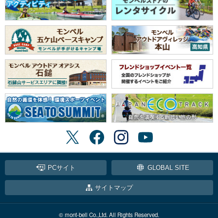
PCサイト
GLOBAL SITE
サイトマップ
© mont-bell Co.,Ltd. All Rights Reserved.