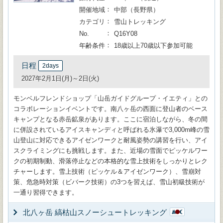
開催地域
中部（長野県）
カテゴリ
雪山トレッキング
No.
Q16Y08
年齢条件
18歳以上70歳以下参加可能
日程
2days
2027年2月1日(月)～2日(火)
モンベルフレンドショップ「山岳ガイドグループ・イエティ」との
コラボレーションイベントです。南八ヶ岳の西面に登山者のベース
キャンプとなる赤岳鉱泉があります。ここに宿泊しながら、冬の間
に併設されているアイスキャンディと呼ばれる氷瀑で3,000m峰の雪
山登山に対応できるアイゼンワークと耐風姿勢の講習を行い、アイ
スクライミングにも挑戦します。また、近場の雪面でピッケルワー
クの初期制動、滑落停止などの本格的な雪上技術をしっかりとレク
チャーします。雪上技術（ピッケル＆アイゼンワーク）、雪崩対
策、危急時対策（ビバーク技術）の3つを習えば、雪山初級技術が
一通り習得できます。
北八ヶ岳 縞枯山スノーシュートレッキング