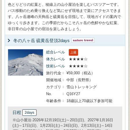
色とりどりの紅葉と、稜線上の山小屋泊を楽しむバスツアーです。
バス移動のため乗り換えなど気にせず現地まで楽にアクセスできま
す。八ヶ岳連峰の天狗岳と硫黄岳を目指して、現地ガイドの案内で
ゆっくり歩きます。この季節だからこそ八ヶ岳の色鮮やかな紅葉、
非日常の山小屋での宿泊を楽しみましょう。
冬の八ヶ岳 硫黄岳登頂2days
総合レベル
上級
体力レベル
★★★★☆
技術レベル
★★★★☆
旅行代金
¥59,000（税込）
開催地域
中部（長野県）
カテゴリ
雪山トレッキング
No.
Q16Y27
年齢条件
18歳以上70歳以下参加可能
日程
2days
※山小屋泊 2026年12月19日(土)～20日(日)、2027年1月16日
(土)～17日(日)、1月23日(土)～24日(日)、2月13日(土)～14日