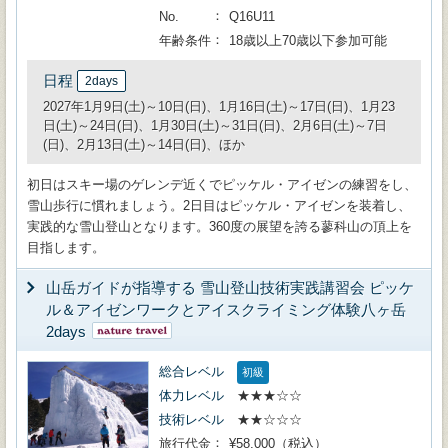
No.
Q16U11
年齢条件
18歳以上70歳以下参加可能
日程
2days
2027年1月9日(土)～10日(日)、1月16日(土)～17日(日)、1月23
日(土)～24日(日)、1月30日(土)～31日(日)、2月6日(土)～7日
(日)、2月13日(土)～14日(日)、ほか
初日はスキー場のゲレンデ近くでピッケル・アイゼンの練習をし、
雪山歩行に慣れましょう。2日目はピッケル・アイゼンを装着し、
実践的な雪山登山となります。360度の展望を誇る蓼科山の頂上を
目指します。
山岳ガイドが指導する 雪山登山技術実践講習会 ピッケ
ル＆アイゼンワークとアイスクライミング体験八ヶ岳
2days
総合レベル
初級
体力レベル
★★★☆☆
技術レベル
★★☆☆☆
旅行代金
¥58,000（税込）