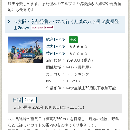
線美を楽しめます。また憧れのアルプスの岩稜歩きの練習や高所順
応にも最適です。
＜大阪・京都発着＞バスで行く紅葉の八ヶ岳 硫黄岳登
山2days
総合レベル
中級
体力レベル
★★★★☆
技術レベル
★☆☆☆☆
旅行代金
¥59,000（税込）
開催地域
中部（長野県）
カテゴリ
トレッキング
No.
T16Y13
年齢条件
中学生以上75歳以下参加可能
日程
2days
※山小屋泊 2026年10月10日(土)～11日(日)
八ヶ岳連峰の硫黄岳（標高2,760ｍ）を目指し、現地の植物、野鳥
などに詳しいガイドの案内のもとゆっくり歩きます。