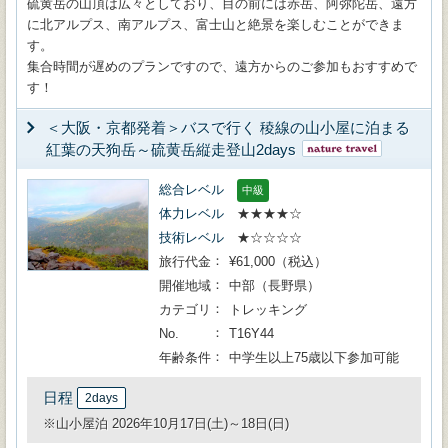
硫黄岳の山頂は広々としており、目の前には赤岳、阿弥陀岳、遠方
に北アルプス、南アルプス、富士山と絶景を楽しむことができま
す。
集合時間が遅めのプランですので、遠方からのご参加もおすすめで
す！
＜大阪・京都発着＞バスで行く 稜線の山小屋に泊まる
紅葉の天狗岳～硫黄岳縦走登山2days
総合レベル
中級
体力レベル
★★★★☆
技術レベル
★☆☆☆☆
旅行代金
¥61,000（税込）
開催地域
中部（長野県）
カテゴリ
トレッキング
No.
T16Y44
年齢条件
中学生以上75歳以下参加可能
日程
2days
※山小屋泊 2026年10月17日(土)～18日(日)