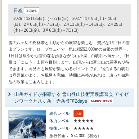
日程
2days
2026年12月26日(土)～27日(日)、2027年1月9日(土)～10日
(日)、2月6日(土)～7日(日)、2月13日(土)～14日(日)、2月25日
(木)～26日(金)、3月6日(土)～7日(日)
雪の八ヶ岳の樹林帯と山頂からの展望を楽しむ、贅沢な1泊2日の雪
山プランです。ロープウェイで一気に標高2,000mの白銀の世界へ。
1日目は緩やかな雪の森を歩きながら山小屋、白駒荘へ向かい、2日
目は「にゅう」山頂を目指します。山頂からは富士山の展望も期待
できます。高見石も展望が楽しめるポイントです。宿泊する白駒荘
は雰囲気がよく、お風呂も完備。時間に余裕があれば、凍った白駒
池の散策もご案内します。
山岳ガイドが指導する 雪山登山技術実践講習会 アイゼ
ンワークと八ヶ岳・赤岳登頂2days
総合レベル
上級
体力レベル
★★★★★
技術レベル
★★★★★
旅行代金
¥74,000（税込）