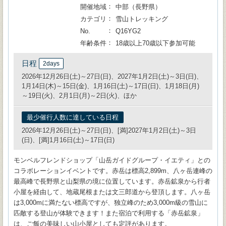
開催地域
中部（長野県）
カテゴリ
雪山トレッキング
No.
Q16YG2
年齢条件
18歳以上70歳以下参加可能
日程
2days
2026年12月26日(土)～27日(日)、2027年1月2日(土)～3日(日)、
1月14日(木)～15日(金)、1月16日(土)～17日(日)、1月18日(月)
～19日(火)、2月1日(月)～2日(火)、ほか
最少催行人数に達している日程
2026年12月26日(土)～27日(日)、[満]2027年1月2日(土)～3日
(日)、[満]1月16日(土)～17日(日)
モンベルフレンドショップ「山岳ガイドグループ・イエティ」との
コラボレーションイベントです。赤岳は標高2,899m、八ヶ岳連峰の
最高峰で長野県と山梨県の境に位置しています。赤岳鉱泉から行者
小屋を経由して、地蔵尾根または文三郎道から登頂します。八ヶ岳
は3,000mに満たない標高ですが、独立峰のため3,000m級の雪山に
匹敵する登山が体験できます！また宿泊で利用する「赤岳鉱泉」
は、ご飯の美味しい山小屋としても定評があります。