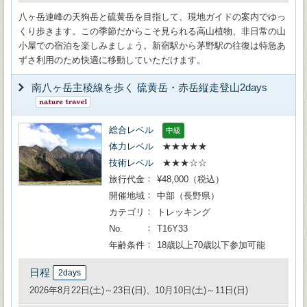
八ヶ岳連峰の天狗岳と硫黄岳を目指して、現地ガイドの案内でゆっ
くり歩きます。この季節だからこそ見られる高山植物、非日常の山
小屋での宿泊を楽しみましょう。新宿駅から茅野駅の往復は特急あ
ずさ利用のため快適に移動していただけます。
南八ヶ岳主稜線を歩く 硫黄岳・赤岳縦走登山2days
総合レベル
中級
体力レベル
★★★★★
技術レベル
★★★☆☆
旅行代金
¥48,000（税込）
開催地域
中部（長野県）
カテゴリ
トレッキング
No.
T16Y33
年齢条件
18歳以上70歳以下参加可能
日程
2days
2026年8月22日(土)～23日(日)、10月10日(土)～11日(日)