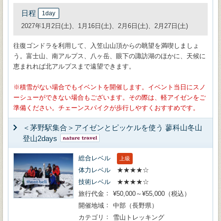
日程
1day
2027年1月2日(土)、1月16日(土)、2月6日(土)、2月27日(土)
往復ゴンドラを利用して、入笠山山頂からの眺望を満喫しましょ
う。富士山、南アルプス、八ヶ岳、眼下の諏訪湖のほかに、天候に
恵まれれば北アルプスまで遠望できます。
積雪がない場合でもイベントを開催します。イベント当日にスノ
ーシューができない場合もございます。その際は、軽アイゼンをご
準備ください。チェーンスパイクが歩行しやすくおすすめです。
＜茅野駅集合＞アイゼンとピッケルを使う 蓼科山冬山
登山2days
総合レベル
上級
体力レベル
★★★★☆
技術レベル
★★★★☆
旅行代金
¥50,000～¥55,000（税込）
開催地域
中部（長野県）
カテゴリ
雪山トレッキング