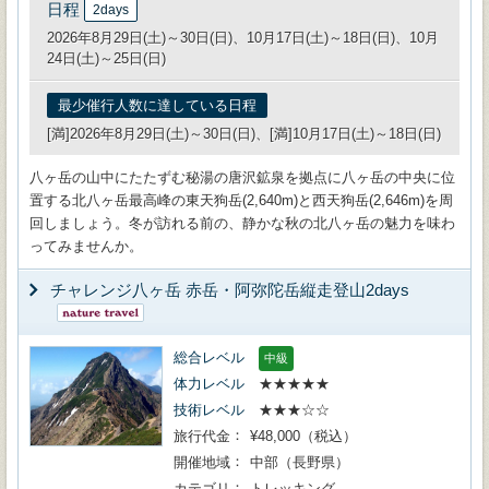
日程
2days
2026年8月29日(土)～30日(日)、10月17日(土)～18日(日)、10月
24日(土)～25日(日)
最少催行人数に達している日程
[満]2026年8月29日(土)～30日(日)、[満]10月17日(土)～18日(日)
八ヶ岳の山中にたたずむ秘湯の唐沢鉱泉を拠点に八ヶ岳の中央に位
置する北八ヶ岳最高峰の東天狗岳(2,640m)と西天狗岳(2,646m)を周
回しましょう。冬が訪れる前の、静かな秋の北八ヶ岳の魅力を味わ
ってみませんか。
チャレンジ八ヶ岳 赤岳・阿弥陀岳縦走登山2days
総合レベル
中級
体力レベル
★★★★★
技術レベル
★★★☆☆
旅行代金
¥48,000（税込）
開催地域
中部（長野県）
カテゴリ
トレッキング