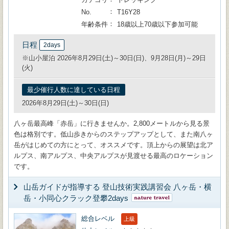
No.
T16Y28
年齢条件
18歳以上70歳以下参加可能
日程
2days
※山小屋泊 2026年8月29日(土)～30日(日)、9月28日(月)～29日
(火)
最少催行人数に達している日程
2026年8月29日(土)～30日(日)
八ヶ岳最高峰「赤岳」に行きませんか。2,800メートルから見る景
色は格別です。低山歩きからのステップアップとして、また南八ヶ
岳がはじめての方にとって、オススメです。頂上からの展望は北ア
ルプス、南アルプス、中央アルプスが見渡せる最高のロケーション
です。
山岳ガイドが指導する 登山技術実践講習会 八ヶ岳・横
岳・小同心クラック登攀2days
総合レベル
上級