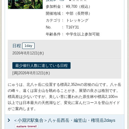
参加料金
¥9,700（税込）
開催地域
中部（長野県）
カテゴリ
トレッキング
No.
T16Y31
年齢条件
中学生以上参加可能
日程
1day
2026年8月12日(水)
最少催行人数に達している日程
[満]2026年8月12日(水)
にゅうは、北八ヶ岳に位置する標高2,352mの岩稜の山です。八ヶ岳
の峰々、遠くは富士山を眺めることがき、展望の良さは格別です。
標高差は少ないですが、美しい苔に覆われた原生林や標高2,100ｍ
以上では日本最大の天然湖など、変化に富んだコースを登山ガイド
がご案内します。
＜小淵沢駅集合＞八ヶ岳西岳・編笠山・権現岳2days