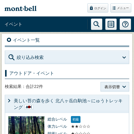
メニュー
ログイン
イベント
イベント一覧
絞り込み検索
アウトドア・イベント
検索結果：合計22件
表示切替
美しい苔の森を歩く 北八ヶ岳白駒池～にゅうトレッキ
ング
総合レベル
初級
体力レベル
★★☆☆☆
技術レベル
★☆☆☆☆