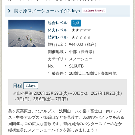
美ヶ原スノーシューハイク2days
総合レベル
初級
体力レベル
★★☆☆☆
技術レベル
★☆☆☆☆
旅行代金
¥44,000（税込）
開催地域
中部（長野県）
カテゴリ
スノーシュー
No.
S16UTB
年齢条件
18歳以上75歳以下参加可能
日程
2days
※山小屋泊 2026年12月29日(火)～30日(水)、2027年1月2日(土)
～3日(日)、3月6日(土)～7日(日)
美ヶ原高原は、北アルプス・浅間山・八ヶ岳・富士山・南アルプ
ス・中央アルプス・御嶽山などを見渡す、360度のパノラマを誇る
周囲40キロの広大な雪原です。県内屈指のパウダースノーのなか、
縦横無尽にスノーシューハイクを楽しみましょう！