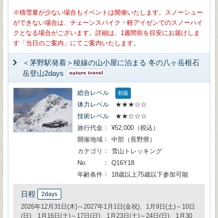
積雪量が少ない場合もイベントは開催いたします。スノーシュー
ができない場合は、チェーンスパイク・軽アイゼンでのスノーハイ
クとなる場合がございます。詳細は、1週間前を目安にお届けしま
す「当日のご案内」にてご案内いたします。
＜茅野駅発着＞稜線の山小屋に泊まる 冬の八ヶ岳根石
岳登山2days
総合レベル
初級
体力レベル
★★★☆☆
技術レベル
★★☆☆☆
旅行代金
¥52,000（税込）
開催地域
中部（長野県）
カテゴリ
雪山トレッキング
No.
Q16Y18
年齢条件
18歳以上75歳以下参加可能
日程
2days
2026年12月31日(木)～2027年1月1日(金祝)、1月9日(土)～10日
(日)、1月16日(土)～17日(日)、1月23日(土)～24日(日)、1月30