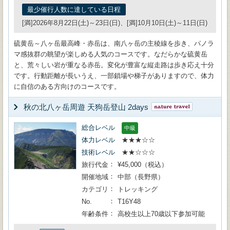
最少催行人数に達している日程
[満]2026年8月22日(土)～23日(日)、[満]10月10日(土)～11日(日)
硫黄岳～八ヶ岳最高峰・赤岳は、南八ヶ岳の主稜線を歩き、パノラ
マ感抜群の眺望が楽しめる人気のコースです。なだらかな硫黄岳
と、荒々しい岩が重なる赤岳。変化が豊富な縦走路は歩き応え十分
です。行動距離が長いうえ、一部鎖場や梯子がありますので、体力
に自信のある方向けのコースです。
秋の北八ヶ岳周遊 天狗岳登山 2days
総合レベル
中級
体力レベル
★★★☆☆
技術レベル
★★☆☆☆
旅行代金
¥45,000（税込）
開催地域
中部（長野県）
カテゴリ
トレッキング
No.
T16Y48
年齢条件
高校生以上70歳以下参加可能