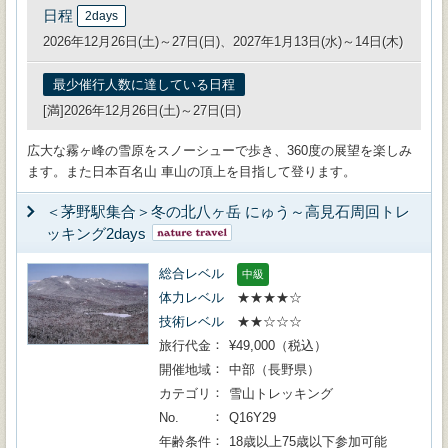
日程
2days
2026年12月26日(土)～27日(日)、2027年1月13日(水)～14日(木)
最少催行人数に達している日程
[満]2026年12月26日(土)～27日(日)
広大な霧ヶ峰の雪原をスノーシューで歩き、360度の展望を楽しみ
ます。また日本百名山 車山の頂上を目指して登ります。
＜茅野駅集合＞冬の北八ヶ岳 にゅう～高見石周回トレ
ッキング2days
総合レベル
中級
体力レベル
★★★★☆
技術レベル
★★☆☆☆
旅行代金
¥49,000（税込）
開催地域
中部（長野県）
カテゴリ
雪山トレッキング
No.
Q16Y29
年齢条件
18歳以上75歳以下参加可能