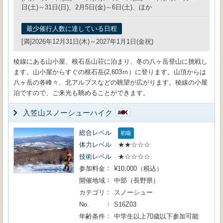
日(土)～31日(日)、2月5日(金)～6日(土)、ほか
最少催行人数に達している日程
[満]2026年12月31日(木)～2027年1月1日(金祝)
稜線にある山小屋、根石岳山荘に泊まり、冬の八ヶ岳登山に挑戦し
ます。山小屋からすぐの根石岳(2,603ｍ）に登ります。山頂からは
八ヶ岳の各峰々、北アルプスなどの眺望が広がります。稜線の小屋
泊ですので、ご来光も眺めることができます。
入笠山スノーシューハイク
総合レベル
初級
体力レベル
★★☆☆☆
技術レベル
★☆☆☆☆
参加料金
¥10,000（税込）
開催地域
中部（長野県）
カテゴリ
スノーシュー
No.
S16Z03
年齢条件
中学生以上70歳以下参加可能