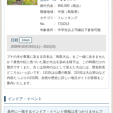
旅行代金
¥56,000（税込）
開催地域
中国（鳥取県）
カテゴリ
トレッキング
No.
T31D13
年齢条件
中学生以上75歳以下参加可能
日程
2days
2026年10月24日(土)～25日(日)
ブナの木が黄葉に染まる百名山「鳥取大山」をご一緒に歩きません
か？黄色や紅に色づいた葉が大山を染める様子は、この時期だけの
贅沢です！また、古くは信仰の山として栄えた大山には、歴史的見
どころもいっぱいです。1日目は山麓の散策、2日目は大山登山など
内容たっぷりの2日間。自然や歴史に詳しい地元ガイドが皆様をご
案内いたします。
インドア・イベント
条件に一致するインドア・イベント情報は見つかりませんで