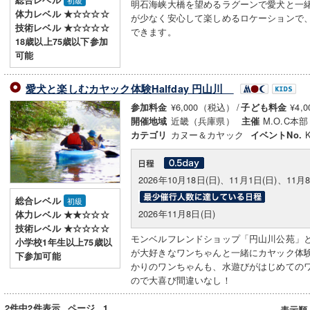
総合レベル
初級
明石海峡大橋を望めるラグーンで愛犬と一
体力レベル ★☆☆☆☆
が少なく安心して楽しめるロケーションで
技術レベル ★☆☆☆☆
できます。
18歳以上75歳以下参加
可能
愛犬と楽しむカヤック体験Halfday 円山川
¥6,000（税込）
/
¥4,
参加料金
子ども料金
近畿（兵庫県）
M.O.C本部
開催地域
主催
カヌー＆カヤック
カテゴリ
イベントNo.
2026年10月18日(日)、11月1日(日)、11月8
総合レベル
初級
2026年11月8日(日)
体力レベル ★★☆☆☆
技術レベル ★☆☆☆☆
モンベルフレンドショップ「円山川公苑」
小学校1年生以上75歳以
が大好きなワンちゃんと一緒にカヤック体
下参加可能
かりのワンちゃんも、水遊びがはじめての
ので大喜び間違いなし！
2件中2件表示
ページ
1