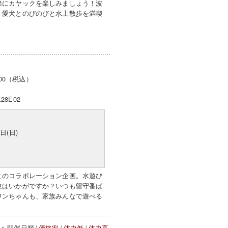
緒にカヤックを楽しみましょう！波
、愛犬とのびのびと水上散歩を満喫
000（税込）
K28E02
日(日)
とのコラボレーション企画。水遊び
験はいかがですか？いつも留守番ば
ワンちゃんも、家族みんなで遊べる
開催日順
/
価格安
/
体力低
/
体力高