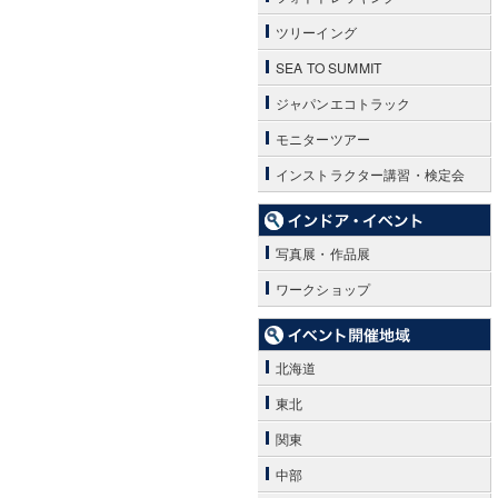
ツリーイング
SEA TO SUMMIT
ジャパンエコトラック
モニターツアー
インストラクター講習・検定会
写真展・作品展
ワークショップ
北海道
東北
関東
中部