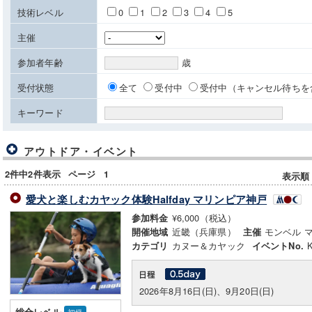
技術レベル
0
1
2
3
4
5
主催
参加者年齢
歳
受付状態
全て
受付中
受付中（キャンセル待ちを
キーワード
アウトドア・イベント
2件中2件表示
ページ
1
表示順
愛犬と楽しむカヤック体験Halfday マリンピア神戸
¥6,000（税込）
参加料金
近畿（兵庫県）
モンベル 
開催地域
主催
カヌー＆カヤック
カテゴリ
イベントNo.
2026年8月16日(日)、9月20日(日)