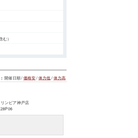
含む）
開催日順
/
価格安
/
体力低
/
体力高
：
マリンピア神戸店
K28P06