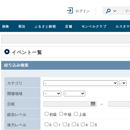
ログイン
保険
宿泊
ふるさと納税
店舗
モンベル
クラブ
カスタマ
イベント一覧
カテゴリ
開催地域
日程
～
総合レベル
初級
中級
上級
体力レベル
0
1
2
3
4
5