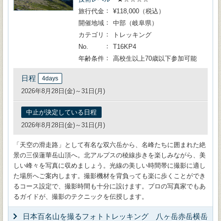
旅行代金
¥118,000（税込）
開催地域
中部（岐阜県）
カテゴリ
トレッキング
No.
T16KP4
年齢条件
高校生以上70歳以下参加可能
日程
4days
2026年8月28日(金)～31日(月)
中止が決定している日程
2026年8月28日(金)～31日(月)
「天空の滑走路」として有名な双六岳から、名峰たちに囲まれた絶
景の三俣蓮華岳山頂へ。北アルプスの稜線歩きを楽しみながら、美
しい峰々を写真に収めましょう。光線の美しい時間帯に撮影に適し
た場所へご案内します。撮影機材を背負っても楽に歩くことができ
るコース設定で、撮影時間も十分に設けます。プロの写真家でもあ
るガイドが、撮影のテクニックを伝授します。
日本百名山を撮るフォトトレッキング 八ヶ岳赤岳横岳