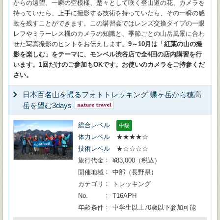
からの遠望、一瞬の空模様、楚々として咲く登山道の花、カメラを
持っていたら、上手に撮影する技術を持っていたら、その一瞬の感
動を残すことができます。この講習会ではレンズ交換タイプの一眼
レフやミラーレス機のカメラの知識と、季節ごとの山岳風景に合わ
せた写真撮影のヒントをお伝えします。
9～10月は「紅葉の山の撮
影を楽しむ」をテーマに、モンベル渋谷店で全4回の店内講習を行
います。1回だけのご参加もOKです。お使いのカメラをご持参くだ
さい。
日本百名山を撮るフォトトレッキング 蝶ヶ岳から穂高
岳を望む3days
総合レベル
中級
体力レベル
★★★★☆
技術レベル
★☆☆☆☆
旅行代金
¥83,000（税込）
開催地域
中部（長野県）
カテゴリ
トレッキング
No.
T16APH
年齢条件
中学生以上70歳以下参加可能