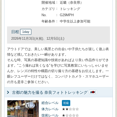
開催地域
近畿（奈良県）
カテゴリ
トレッキング
No.
G29MPH
年齢条件
中学生以上参加可能
日程
1day
2026年11月3日(火祝)、12月5日(土)
アウトドアでは、美しい風景との出会いや子供たちが楽しく遊ぶ表
情など残しておきたい一瞬があります。
そんな時、写真の基礎知識や技術があればより良い作品作りができ
ます。"こう撮れば良くなる"を学びに写真教室にいらっしゃいませ
んか、レンズの特性や構図の切り撮り方の基礎をお伝えします。一
眼レフユーザーだけではなく、コンパクトカメラ・スマホユーザー
の方も是非ご参加ください。
古都の魅力を撮る 奈良フォトトレッキング
総合レベル
初級
体力レベル
★★☆☆☆
技術レベル
★☆☆☆☆