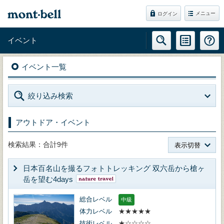
メニュー
ログイン
イベント
イベント一覧
絞り込み検索
アウトドア・イベント
検索結果：合計9件
表示切替
日本百名山を撮るフォトトレッキング 双六岳から槍ヶ
岳を望む4days
総合レベル
中級
体力レベル
★★★★★
技術レベル
★☆☆☆☆