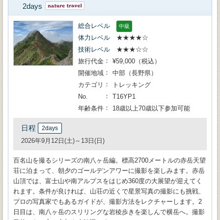
2days
総合レベル
中級
体力レベル
★★★★☆
技術レベル
★★★☆☆
旅行代金
¥59,000（税込）
開催地域
中部（長野県）
カテゴリ
トレッキング
No.
T16YP1
年齢条件
18歳以上70歳以下参加可能
日程
2days
2026年9月12日(土)～13日(日)
百名山を撮るシリーズの南八ヶ岳編。標高2700メートルの赤岳天望
荘に泊まって、朝夕のゴールデンアワーに撮影を楽しみます。赤岳
山頂では、富士山や南アルプスをはじめ360度の大展望が迎えてく
れます。条件が良ければ、山荘の近くで星景写真の撮影にも挑戦、
プロの写真家でもあるガイドが、撮影方法をレクチャーします。2
日目は、南八ヶ岳のスリリングな岩稜歩きを楽しんで横岳へ。撮影