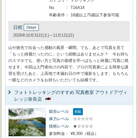
カテゴリ
トレッキング
No.
T16A14
年齢条件
18歳以上75歳以下参加可能
日程
2days
2026年10月31日(土)～11月1日(日)
山や旅先で出会った感動の風景・瞬間。でも、あとで写真を見て
「もっと綺麗だったのに」という経験はありませんか？ 今お持ち
のスマホでも、使い方と写真の基礎を学べばもっと綺麗に写真に残
せます。今回は入門者向けの内容で、プロの写真家による簡単な講
習を受けたあと、上高地で木漏れ日の中で撮影をします。もちろん
一眼などのカメラをお持ちいただいても結構です。
フォトトレッキングのすすめ 写真教室 アウトドアヴィ
レッジ奈良店
総合レベル
初級
体力レベル
☆☆☆☆☆
技術レベル
★☆☆☆☆
参加料金
¥8,300（税込）