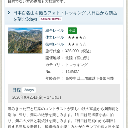
目的でない方の参加も大歓迎です。
日本百名山を撮るフォトトレッキング 大日岳から剱岳
を望む3days
総合レベル
中級
体力レベル
★★★★☆
技術レベル
★★☆☆☆
旅行代金
¥86,000（税込）
開催地域
北陸（富山県）
カテゴリ
トレッキング
No.
T18M27
年齢条件
高校生以上70歳以下参加可能
日程
3days
2026年9月25日(金)～27日(日)
澄みきった空と紅葉のコントラストが美しい秋の室堂から剱御前と
別山に登り、剱岳の絶景を楽しみます。1泊目は剱御前小舎に泊
り、剱岳の夕日と朝焼けを楽しみます。2日目は剱別山から朝日に
映える剱岳を撮影し、稜線歩きを楽しみながらランプの宿大日小屋