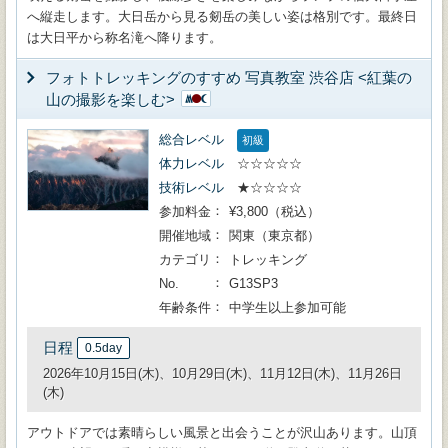
へ縦走します。大日岳から見る剱岳の美しい姿は格別です。最終日
は大日平から称名滝へ降ります。
フォトトレッキングのすすめ 写真教室 渋谷店 <紅葉の
山の撮影を楽しむ>
総合レベル
初級
体力レベル
☆☆☆☆☆
技術レベル
★☆☆☆☆
参加料金
¥3,800（税込）
開催地域
関東（東京都）
カテゴリ
トレッキング
No.
G13SP3
年齢条件
中学生以上参加可能
日程
0.5day
2026年10月15日(木)、10月29日(木)、11月12日(木)、11月26日
(木)
アウトドアでは素晴らしい風景と出会うことが沢山あります。山頂