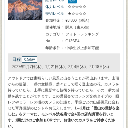
初級
体力レベル
☆☆☆☆☆
技術レベル
★☆☆☆☆
参加料金
¥3,800（税込）
開催地域
関東（東京都）
カテゴリ
フォトトレッキング
No.
G13SP4
年齢条件
中学生以上参加可能
日程
0.5day
2027年1月7日(木)、1月21日(木)、2月4日(木)、2月18日(木)
アウトドアでは素晴らしい風景と出会うことが沢山あります。山頂
からの遠望、一瞬の空模様、楚々として咲く登山道の花、カメラを
持っていたら、上手に撮影する技術を持っていたら、その一瞬の感
動を残すことができます。この講習会ではレンズ交換タイプの一眼
レフやミラーレス機のカメラの知識と、季節ごとの山岳風景に合わ
せた写真撮影のヒントをお伝えします。
1～2月は「雪山の撮影を楽
しむ」をテーマに、モンベル渋谷店で全4回の店内講習を行いま
す。1回だけのご参加もOKです。お使いのカメラをご持参くださ
い。