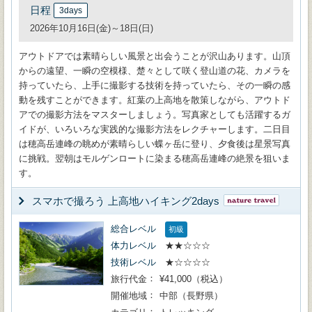
日程
3days
2026年10月16日(金)～18日(日)
アウトドアでは素晴らしい風景と出会うことが沢山あります。山頂
からの遠望、一瞬の空模様、楚々として咲く登山道の花、カメラを
持っていたら、上手に撮影する技術を持っていたら、その一瞬の感
動を残すことができます。紅葉の上高地を散策しながら、アウトド
アでの撮影方法をマスターしましょう。写真家としても活躍するガ
イドが、いろいろな実践的な撮影方法をレクチャーします。二日目
は穂高岳連峰の眺めが素晴らしい蝶ヶ岳に登り、夕食後は星景写真
に挑戦。翌朝はモルゲンロートに染まる穂高岳連峰の絶景を狙いま
す。
スマホで撮ろう 上高地ハイキング2days
総合レベル
初級
体力レベル
★★☆☆☆
技術レベル
★☆☆☆☆
旅行代金
¥41,000（税込）
開催地域
中部（長野県）